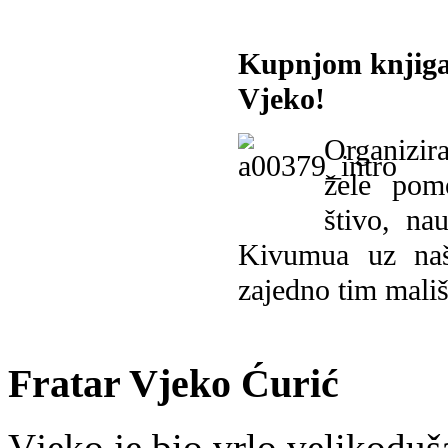
Kupnjom knjiga
Vjeko!
Organizira
žele pomo
štivo, na
Kivumua uz na
zajedno tim mališ
Fratar Vjeko Ćurić
Vjeko je bio vrlo velikoduš