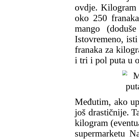
ovdje. Kilogram 
oko 250 franaka
mango (doduše v
Istovremeno, ist
franaka za kilog
i tri i pol puta u
Međutim, ako upo
još drastičnije. 
kilogram (eventua
supermarketu Na