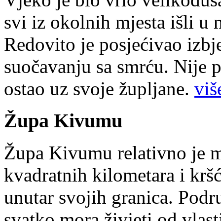
svi iz okolnih mjesta išli u
Redovito je posjećivao izbje
suočavanju sa smrću. Nije p
ostao uz svoje župljane.
više
Župa Kivumu
Župa Kivumu relativno je 
kvadratnih kilometara i kr
unutar svojih granica. Podr
svatko mora živjeti od vlast