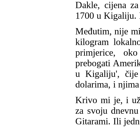
Dakle, cijena za
1700 u Kigaliju.
Međutim, nije mi
kilogram lokaln
primjerice, o
prebogati Amerik
u Kigaliju', či
dolarima, i njima 
Krivo mi je, i u
za svoju dnevnu
Gitarami. Ili jedn