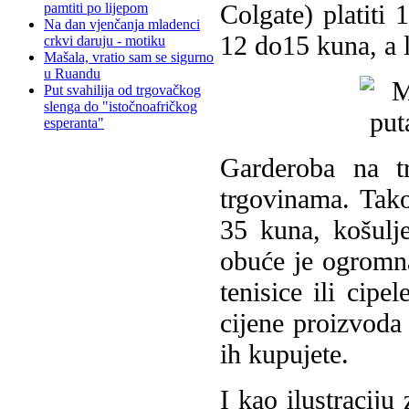
Colgate) platiti
pamtiti po lijepom
Na dan vjenčanja mladenci
12 do15 kuna, a 
crkvi daruju - motiku
Mašala, vratio sam se sigurno
u Ruandu
Put svahilija od trgovačkog
slenga do "istočnoafričkog
esperanta"
Garderoba na tr
trgovinama. Tak
35 kuna, košulj
obuće je ogromna
tenisice ili cipe
cijene proizvoda
ih kupujete.
I kao ilustracij