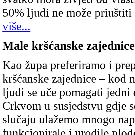
50% ljudi ne može priuštiti
više...
Male kršćanske zajednice
Kao župa preferiramo i pr
kršćanske zajednice – kod 
ljudi se uče pomagati jedni
Crkvom u susjedstvu gdje s
slučaju ulažemo mnogo napo
funkcionirale i urodile plo