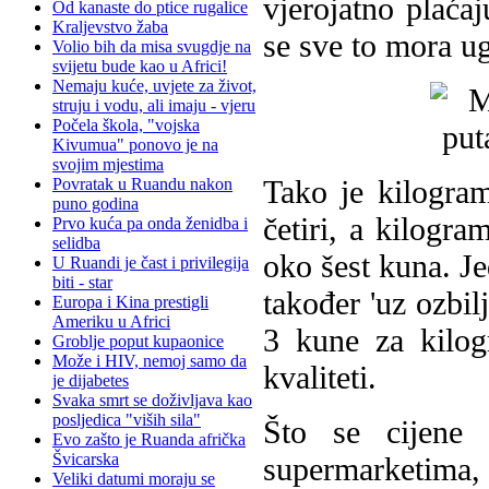
vjerojatno plaća
Od kanaste do ptice rugalice
Kraljevstvo žaba
se sve to mora ug
Volio bih da misa svugdje na
svijetu bude kao u Africi!
Nemaju kuće, uvjete za život,
struju i vodu, ali imaju - vjeru
Počela škola, "vojska
Kivumua" ponovo je na
svojim mjestima
Tako je kilogra
Povratak u Ruandu nakon
puno godina
četiri, a kilogr
Prvo kuća pa onda ženidba i
selidba
oko šest kuna. Je
U Ruandi je čast i privilegija
biti - star
također 'uz ozbil
Europa i Kina prestigli
Ameriku u Africi
3 kune za kilo
Groblje poput kupaonice
Može i HIV, nemoj samo da
kvaliteti.
je dijabetes
Svaka smrt se doživljava kao
posljedica "viših sila"
Što se cijene 
Evo zašto je Ruanda afrička
Švicarska
supermarketima, 
Veliki datumi moraju se