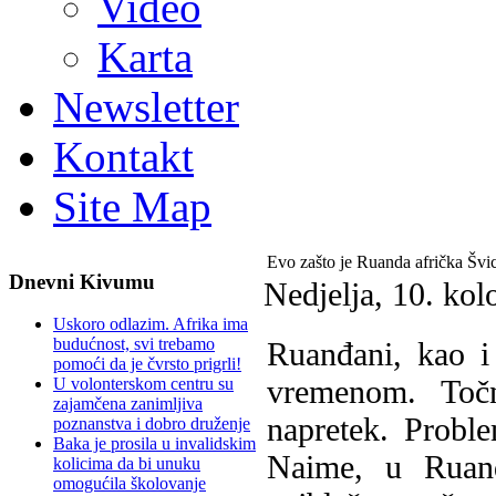
Video
Karta
Newsletter
Kontakt
Site Map
Evo zašto je Ruanda afrička Švi
Dnevni Kivumu
Nedjelja, 10. ko
Uskoro odlazim. Afrika ima
budućnost, svi trebamo
Ruanđani, kao i
pomoći da je čvrsto prigrli!
vremenom. Toč
U volonterskom centru su
zajamčena zanimljiva
napretek. Probl
poznanstva i dobro druženje
Baka je prosila u invalidskim
Naime, u Ruand
kolicima da bi unuku
omogućila školovanje