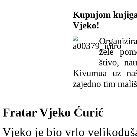
Kupnjom knjiga
Vjeko!
Organizira
žele pomo
štivo, na
Kivumua uz na
zajedno tim mališ
Fratar Vjeko Ćurić
Vjeko je bio vrlo velikoduš