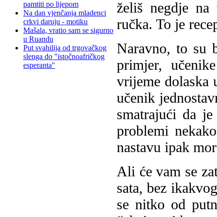
želiš negdje na
pamtiti po lijepom
Na dan vjenčanja mladenci
ručka. To je rece
crkvi daruju - motiku
Mašala, vratio sam se sigurno
u Ruandu
Naravno, to su b
Put svahilija od trgovačkog
slenga do "istočnoafričkog
primjer, učenik
esperanta"
vrijeme dolaska 
učenik jednostavn
smatrajući da je
problemi nekako 
nastavu ipak mor
Ali će vam se zat
sata, bez ikakvog
se nitko od putni