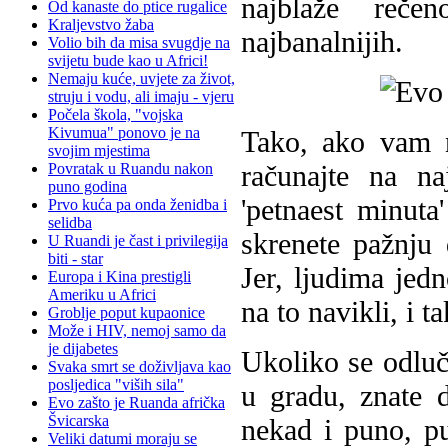
najblaže reče
Od kanaste do ptice rugalice
Kraljevstvo žaba
najbanalnijih.
Volio bih da misa svugdje na
svijetu bude kao u Africi!
Nemaju kuće, uvjete za život,
struju i vodu, ali imaju - vjeru
Počela škola, "vojska
Kivumua" ponovo je na
Tako, ako vam n
svojim mjestima
računajte na na
Povratak u Ruandu nakon
puno godina
'petnaest minuta
Prvo kuća pa onda ženidba i
selidba
skrenete pažnju 
U Ruandi je čast i privilegija
biti - star
Jer, ljudima jed
Europa i Kina prestigli
Ameriku u Africi
na to navikli, i t
Groblje poput kupaonice
Može i HIV, nemoj samo da
je dijabetes
Ukoliko se odluč
Svaka smrt se doživljava kao
posljedica "viših sila"
u gradu, znate d
Evo zašto je Ruanda afrička
Švicarska
nekad i puno, pu
Veliki datumi moraju se