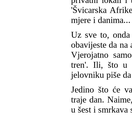
'Švicarska Afrik
mjere i danima...
Uz sve to, onda 
obavijeste da na 
Vjerojatno samo
tren'. Ili, što 
jelovniku piše d
Jedino što će v
traje dan. Naime
u šest i smrkava s