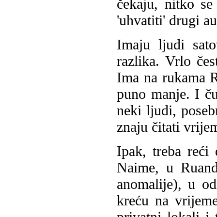
čekaju, nitko se
'uhvatiti' drugi a
Imaju ljudi sat
razlika. Vrlo čes
Ima na rukama Ru
puno manje. I ču
neki ljudi, poseb
znaju čitati vrije
Ipak, treba reći
Naime, u Ruandi
anomalije), u o
kreću na vrijem
privatni lokali 