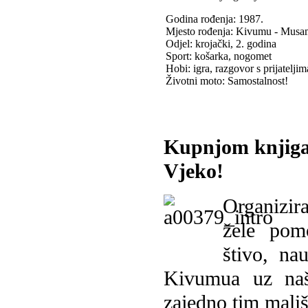
Godina rođenja: 1987.
Mjesto rođenja: Kivumu - Musa
Odjel: krojački, 2. godina
Sport: košarka, nogomet
Hobi: igra, razgovor s prijateljim
Životni moto: Samostalnost!
Kupnjom knjiga
Vjeko!
Organizira
žele pomo
štivo, na
Kivumua uz na
zajedno tim mališ