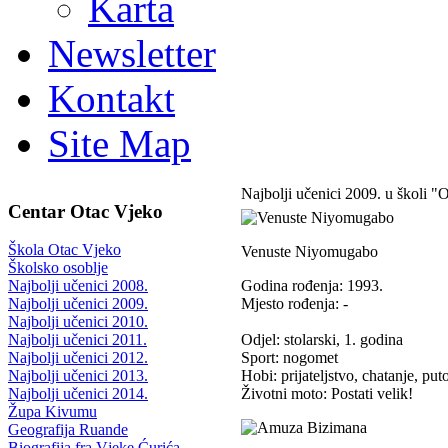
Karta
Newsletter
Kontakt
Site Map
Najbolji učenici 2009. u školi "
Centar Otac Vjeko
Škola Otac Vjeko
Venuste Niyomugabo
Školsko osoblje
Godina rođenja: 1993.
Najbolji učenici 2008.
Mjesto rođenja: -
Najbolji učenici 2009.
Najbolji učenici 2010.
Odjel: stolarski, 1. godina
Najbolji učenici 2011.
Sport: nogomet
Najbolji učenici 2012.
Hobi: prijateljstvo, chatanje, put
Najbolji učenici 2013.
Životni moto: Postati velik!
Najbolji učenici 2014.
Župa Kivumu
Geografija Ruande
Biografija fra Vjeke Ćurića