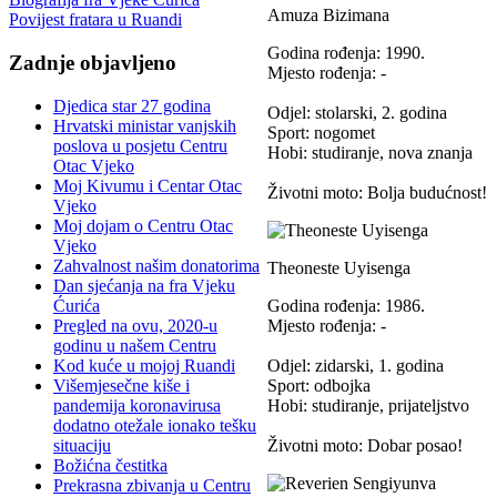
Amuza Bizimana
Povijest fratara u Ruandi
Godina rođenja: 1990.
Zadnje objavljeno
Mjesto rođenja: -
Djedica star 27 godina
Odjel: stolarski, 2. godina
Hrvatski ministar vanjskih
Sport: nogomet
poslova u posjetu Centru
Hobi: studiranje, nova znanja
Otac Vjeko
Moj Kivumu i Centar Otac
Životni moto: Bolja budućnost!
Vjeko
Moj dojam o Centru Otac
Vjeko
Zahvalnost našim donatorima
Theoneste Uyisenga
Dan sjećanja na fra Vjeku
Ćurića
Godina rođenja: 1986.
Pregled na ovu, 2020-u
Mjesto rođenja: -
godinu u našem Centru
Kod kuće u mojoj Ruandi
Odjel: zidarski, 1. godina
Višemjesečne kiše i
Sport: odbojka
pandemija koronavirusa
Hobi: studiranje, prijateljstvo
dodatno otežale ionako tešku
situaciju
Životni moto: Dobar posao!
Božićna čestitka
Prekrasna zbivanja u Centru