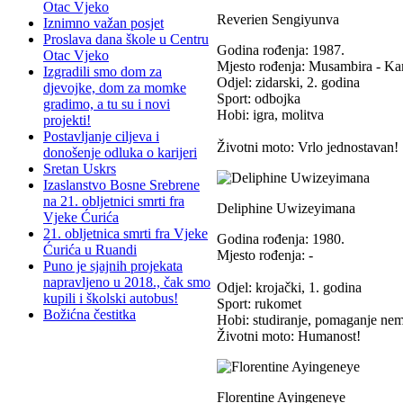
Otac Vjeko
Reverien Sengiyunva
Iznimno važan posjet
Proslava dana škole u Centru
Godina rođenja: 1987.
Otac Vjeko
Mjesto rođenja: Musambira - K
Izgradili smo dom za
Odjel: zidarski, 2. godina
djevojke, dom za momke
Sport: odbojka
gradimo, a tu su i novi
Hobi: igra, molitva
projekti!
Postavljanje ciljeva i
Životni moto: Vrlo jednostavan!
donošenje odluka o karijeri
Sretan Uskrs
Izaslanstvo Bosne Srebrene
na 21. obljetnici smrti fra
Deliphine Uwizeyimana
Vjeke Ćurića
21. obljetnica smrti fra Vjeke
Godina rođenja: 1980.
Ćurića u Ruandi
Mjesto rođenja: -
Puno je sjajnih projekata
napravljeno u 2018., čak smo
Odjel: krojački, 1. godina
kupili i školski autobus!
Sport: rukomet
Božićna čestitka
Hobi: studiranje, pomaganje ne
Životni moto: Humanost!
Florentine Ayingeneye