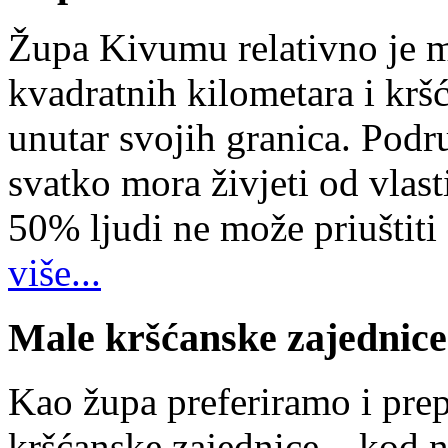
Župa Kivumu relativno je 
kvadratnih kilometara i kr
unutar svojih granica. Podr
svatko mora živjeti od vlast
50% ljudi ne može priuštiti
više...
Male kršćanske zajednice
Kao župa preferiramo i pr
kršćanske zajednice – kod 