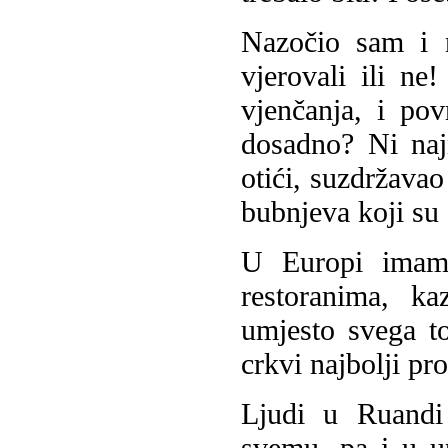
Nazočio sam i na
vjerovali ili ne!
vjenčanja, i povr
dosadno? Ni naj
otići, suzdržavao
bubnjeva koji su s
U Europi imamo
restoranima, ka
umjesto svega t
crkvi najbolji pr
Ljudi u Ruandi
svemu, pa i u up