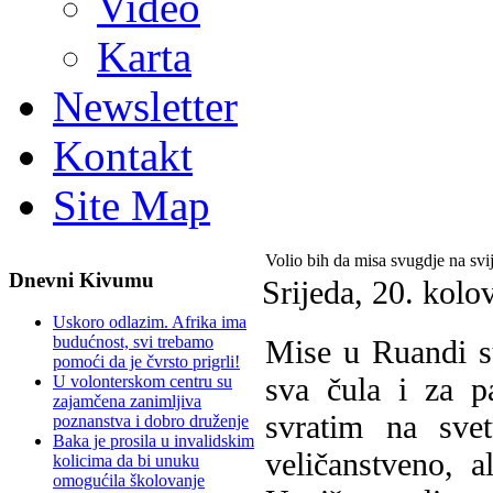
Video
Karta
Newsletter
Kontakt
Site Map
Volio bih da misa svugdje na svi
Dnevni Kivumu
Srijeda, 20. kol
Uskoro odlazim. Afrika ima
budućnost, svi trebamo
Mise u Ruandi su
pomoći da je čvrsto prigrli!
sva čula i za 
U volonterskom centru su
zajamčena zanimljiva
svratim na sve
poznanstva i dobro druženje
Baka je prosila u invalidskim
veličanstveno, a
kolicima da bi unuku
omogućila školovanje