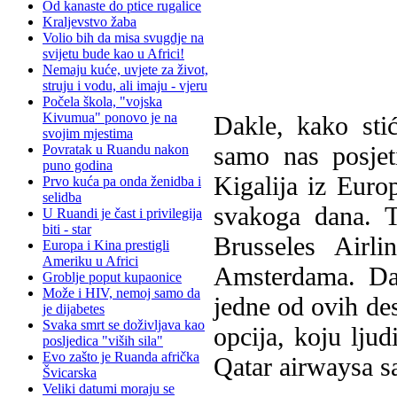
Od kanaste do ptice rugalice
Kraljevstvo žaba
Volio bih da misa svugdje na
svijetu bude kao u Africi!
Nemaju kuće, uvjete za život,
struju i vodu, ali imaju - vjeru
Počela škola, "vojska
Kivumua" ponovo je na
Dakle, kako stić
svojim mjestima
samo nas posjet
Povratak u Ruandu nakon
puno godina
Kigalija iz Europ
Prvo kuća pa onda ženidba i
selidba
svakoga dana. T
U Ruandi je čast i privilegija
biti - star
Brusseles Airl
Europa i Kina prestigli
Ameriku u Africi
Amsterdama. Dak
Groblje poput kupaonice
Može i HIV, nemoj samo da
jedne od ovih dest
je dijabetes
Svaka smrt se doživljava kao
opcija, koju ljud
posljedica "viših sila"
Evo zašto je Ruanda afrička
Qatar airwaysa s
Švicarska
Veliki datumi moraju se