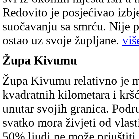
Redovito je posjećivao izbje
suočavanju sa smrću. Nije p
ostao uz svoje župljane.
više
Župa Kivumu
Župa Kivumu relativno je 
kvadratnih kilometara i kr
unutar svojih granica. Podr
svatko mora živjeti od vlast
50% ljudi ne može priuštiti