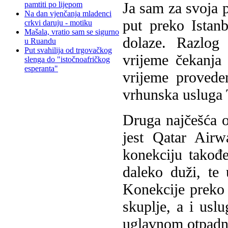
Ja sam za svoja 
pamtiti po lijepom
Na dan vjenčanja mladenci
put preko Istanb
crkvi daruju - motiku
Mašala, vratio sam se sigurno
dolaze. Razlog 
u Ruandu
Put svahilija od trgovačkog
vrijeme čekanja 
slenga do "istočnoafričkog
esperanta"
vrijeme provede
vrhunska usluga 
Druga najčešća o
jest Qatar Airw
konekciju takođe
daleko duži, te 
Konekcije preko 
skuplje, a i usl
uglavnom otpadnu