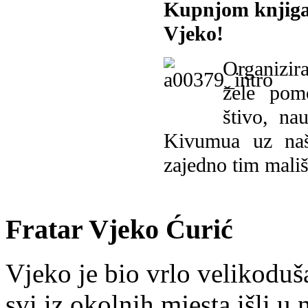
Kupnjom knjiga
Vjeko!
Organizira
žele pomo
štivo, na
Kivumua uz na
zajedno tim mališ
Fratar Vjeko Ćurić
Vjeko je bio vrlo velikoduš
svi iz okolnih mjesta išli u