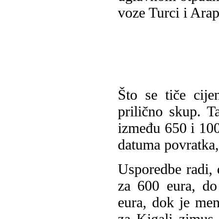
voze Turci i Arap
Što se tiče cij
prilično skup. T
između 650 i 100
datuma povratka, 
Usporedbe radi, 
za 600 eura, do
eura, dok je men
za Kigali zimus,