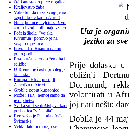
Od kanaste do ptice rugalice
Kraljevstvo žaba
Volio bih da misa svugdje na
svijetu bude kao u Africi!
Nemaju kuće, uvjete za život,
struju i vodu, ali imaju - vjeru
Uta je organi
Počela škola, "vojska
Kivumua" ponovo je na
jezika za sv
svojim mjestima
Povratak u Ruandu nakon
puno godina
Prvo kuća pa onda ženidba i
Prije dolaska u
selidba
U Ruandi je čast i privilegija
obližnji Dortm
biti - star
Europa i Kina prestigli
Dortmund, rekl
Ameriku u Africi
Groblje poput kupaonice
volontirati u Af
Može i HIV, nemoj samo da
je dijabetes
joj dati nešto da
Svaka smrt se doživljava kao
posljedica "viših sila"
Evo zašto je Ruanda afrička
Dobila je 44 ma
Švicarska
Champions leagu
Veliki datumi moraju se