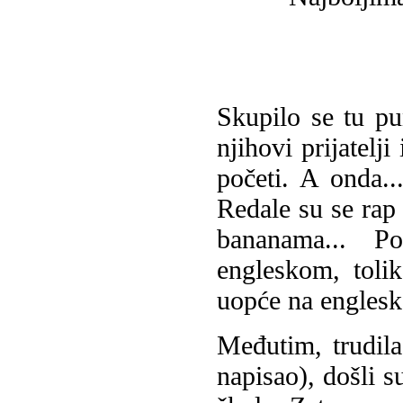
Skupilo se tu pun
njihovi prijatelj
početi. A onda..
Redale su se rap
bananama... P
engleskom, toli
uopće na englesk
Međutim, trudila
napisao), došli s