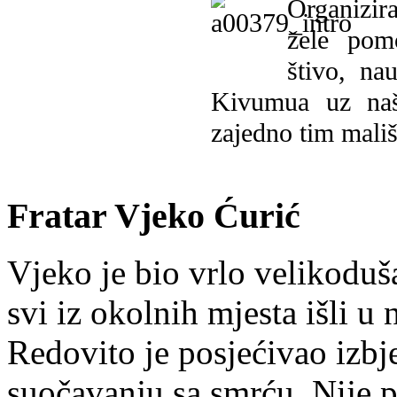
Organizira
žele pomo
štivo, na
Kivumua uz na
zajedno tim mališ
Fratar Vjeko Ćurić
Vjeko je bio vrlo velikoduš
svi iz okolnih mjesta išli u
Redovito je posjećivao izbje
suočavanju sa smrću. Nije p