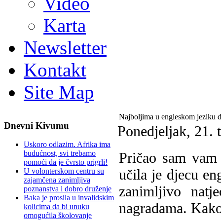
Video
Karta
Newsletter
Kontakt
Site Map
Najboljima u engleskom jeziku 
Dnevni Kivumu
Ponedjeljak, 21. 
Uskoro odlazim. Afrika ima
budućnost, svi trebamo
Pričao sam vam 
pomoći da je čvrsto prigrli!
učila je djecu en
U volonterskom centru su
zajamčena zanimljiva
zanimljivo natj
poznanstva i dobro druženje
Baka je prosila u invalidskim
nagradama. Kako?
kolicima da bi unuku
omogućila školovanje