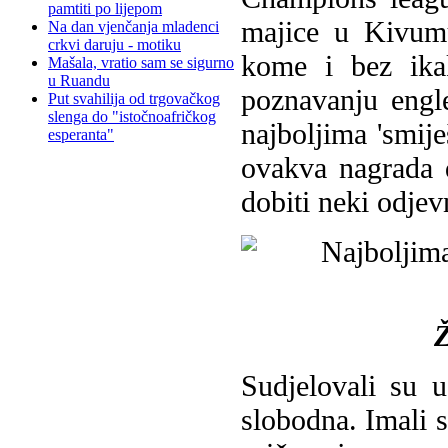
pamtiti po lijepom
majice u Kivumu
Na dan vjenčanja mladenci
crkvi daruju - motiku
kome i bez ikak
Mašala, vratio sam se sigurno
u Ruandu
poznavanju engl
Put svahilija od trgovačkog
slenga do "istočnoafričkog
najboljima 'smije
esperanta"
ovakva nagrada 
dobiti neki odjev
Ž
Sudjelovali su 
slobodna. Imali s