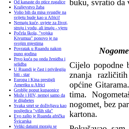
buku, svratio da 
Od kanaste do ptice rugalice
Kraljevstvo žaba
Volio bih da misa svugdje na
svijetu bude kao u Africi!
Nemaju kuće, uvjete za život,
struju i vodu, ali imaju - vjeru
Počela škola, "vojska
Kivumua" ponovo je na
svojim mjestima
Nogometn
Povratak u Ruandu nakon
puno godina
Prvo kuća pa onda ženidba i
Cijelo popodne 
selidba
U Ruandi je čast i privilegija
znanja različit
biti - star
Europa i Kina prestigli
općine Gitarama
Ameriku u Africi
Groblje poput kupaonice
tima. Nogometaš
Može i HIV, nemoj samo da
je dijabetes
nogomet, bez pard
Svaka smrt se doživljava kao
posljedica "viših sila"
kartona.
Evo zašto je Ruanda afrička
Švicarska
Pokušavao sam g
Veliki datumi moraju se