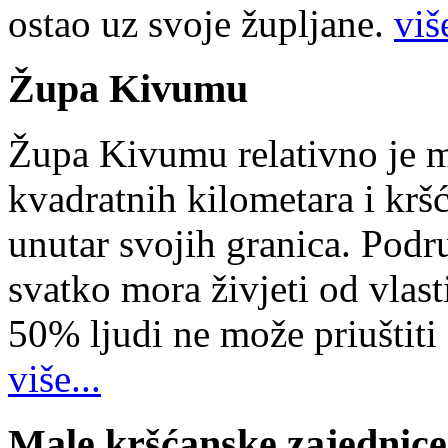
ostao uz svoje župljane.
više
Župa Kivumu
Župa Kivumu relativno je 
kvadratnih kilometara i kr
unutar svojih granica. Podr
svatko mora živjeti od vlast
50% ljudi ne može priuštiti
više...
Male kršćanske zajednice