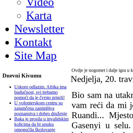
Video
Karta
Newsletter
Kontakt
Site Map
Ovdje je nogomet i dalje igra u k
Dnevni Kivumu
Nedjelja, 20. tra
Uskoro odlazim. Afrika ima
budućnost, svi trebamo
Bio sam na utak
pomoći da je čvrsto prigrli!
vam reći da mi j
U volonterskom centru su
zajamčena zanimljiva
Ruandi... Mjest
poznanstva i dobro druženje
Baka je prosila u invalidskim
Gasenyi u selu.
kolicima da bi unuku
omogućila školovanje