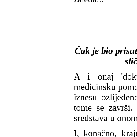
Čak je bio prisu
sli
A i onaj 'dokt
medicinsku pomo
iznesu ozlijeđe
tome se završi.
sredstava u onom 
I, konačno, kra