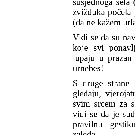
susjednoga sela 
zvižduka počela j
(da ne kažem urla
Vidi se da su nav
koje svi ponavl
lupaju u prazan
urnebes!
S druge strane 
gledaju, vjeroja
svim srcem za s
vidi se da je su
pravilnu gesti
zaleđa...