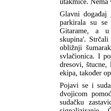
utakmice. Nema v
Glavni događaj 
parkirala su se
Gitarame, a u 
skupina'. Strčali
obližnji šumara
svlačionica. I 
dresovi, štucne,
ekipa, također o
Pojavi se i sud
dvojicom pomoć
sudačku zastavi
signaliziranje...