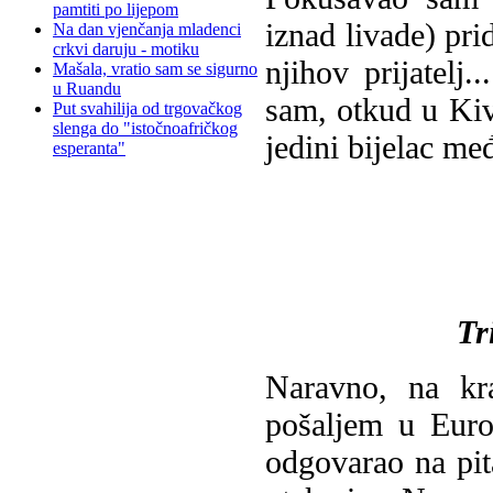
pamtiti po lijepom
iznad livade) pri
Na dan vjenčanja mladenci
crkvi daruju - motiku
njihov prijatelj.
Mašala, vratio sam se sigurno
u Ruandu
sam, otkud u Kiv
Put svahilija od trgovačkog
slenga do "istočnoafričkog
jedini bijelac me
esperanta"
Tr
Naravno, na kr
pošaljem u Euro
odgovarao na pit