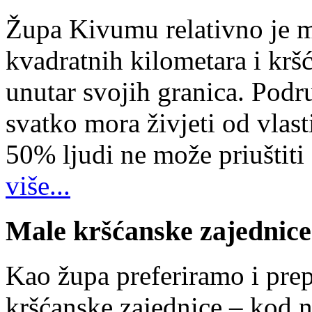
Župa Kivumu relativno je 
kvadratnih kilometara i kr
unutar svojih granica. Podr
svatko mora živjeti od vlast
50% ljudi ne može priuštiti
više...
Male kršćanske zajednice
Kao župa preferiramo i pr
kršćanske zajednice – kod 