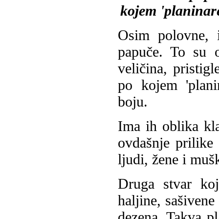
kojem 'planinare
Osim polovne, 
papuče. To su o
veličina, pristi
po kojem 'planin
boju.
Ima ih oblika kla
ovdašnje prilike 
ljudi, žene i muš
Druga stvar koj
haljine, sašivene 
dezena. Takva pl