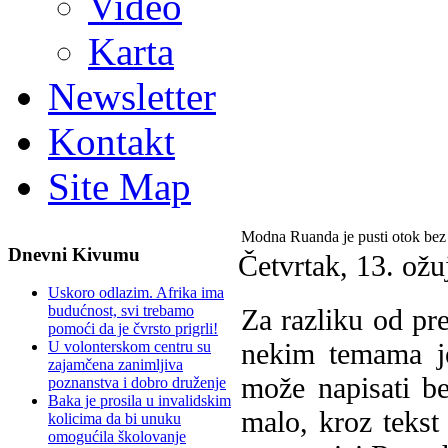
Video
Karta
Newsletter
Kontakt
Site Map
Modna Ruanda je pusti otok bez
Dnevni Kivumu
Četvrtak, 13. ož
Uskoro odlazim. Afrika ima
budućnost, svi trebamo
Za razliku od pr
pomoći da je čvrsto prigrli!
nekim temama je
U volonterskom centru su
zajamčena zanimljiva
može napisati b
poznanstva i dobro druženje
Baka je prosila u invalidskim
malo, kroz tekst 
kolicima da bi unuku
omogućila školovanje