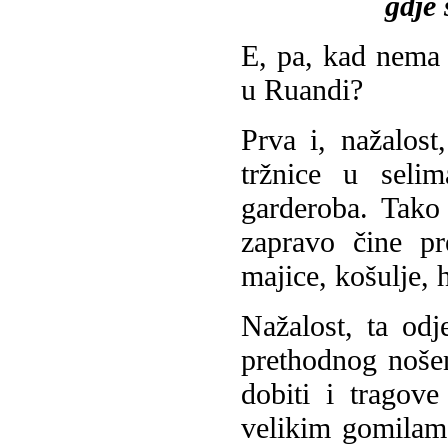
gdje
E, pa, kad nema 
u Ruandi?
Prva i, nažalost
tržnice u seli
garderoba. Tako
zapravo čine pr
majice, košulje, 
Nažalost, ta odj
prethodnog noše
dobiti i tragov
velikim gomilama,