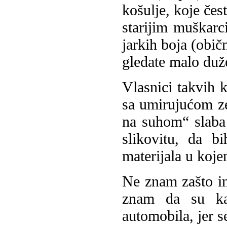
košulje, koje čes
starijim muškarc
jarkih boja (obič
gledate malo duž
Vlasnici takvih 
sa umirujućom z
na suhom“ slaba
slikovitu, da 
materijala u koje
Ne znam zašto im 
znam da su kao
automobila, jer 