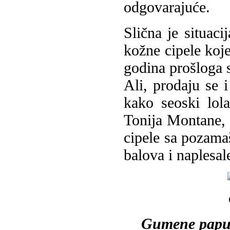
odgovarajuće.
Slična je situac
kožne cipele koj
godina prošloga s
Ali, prodaju se 
kako seoski lol
Tonija Montane,
cipele sa pozama
balova i naplesale
Gumene papuč