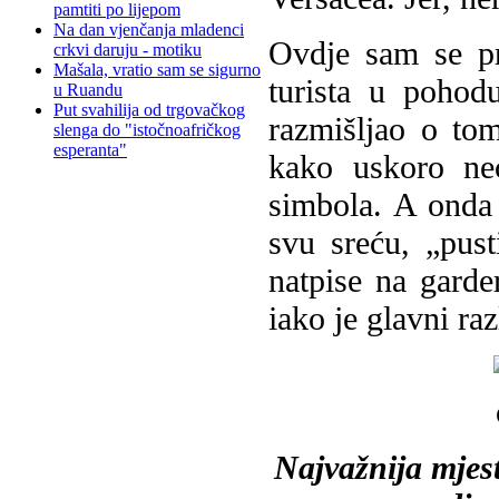
pamtiti po lijepom
Na dan vjenčanja mladenci
Ovdje sam se pr
crkvi daruju - motiku
Mašala, vratio sam se sigurno
turista u pohod
u Ruandu
Put svahilija od trgovačkog
razmišljao o tom
slenga do "istočnoafričkog
esperanta"
kako uskoro neć
simbola. A onda
svu sreću, „pust
natpise na garde
iako je glavni ra
Najvažnija mjest