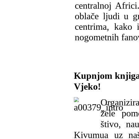
centralnoj Afric
oblače ljudi u g
centrima, kako 
nogometnih fanov
Kupnjom knjiga
Vjeko!
Organizira
žele pomo
štivo, na
Kivumua uz na