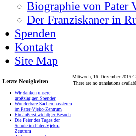
Biographie von Pater 
Der Franziskaner in R
Spenden
Kontakt
Site Map
Mittwoch, 16. Dezember 2015
G
Letzte Neuigkeiten
There are no translations availabl
Wir danken unsere
großzügigen Spender
Wunderbare Sachen passieren
im Pater-Vjeko-Zentrum
Ein äußerst wichtiger Besuch
Die Feier des Tages der
Schule im Pater-Vjeko-
Zentrum