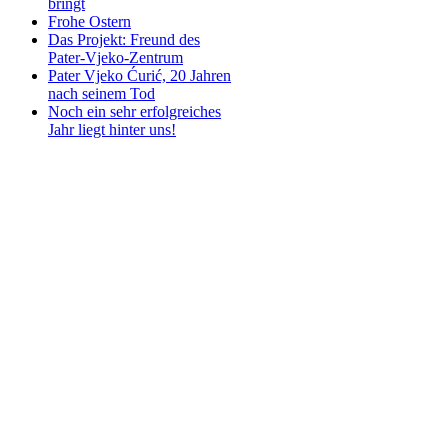
bringt
Frohe Ostern
Das Projekt: Freund des
Pater-Vjeko-Zentrum
Pater Vjeko Ćurić, 20 Jahren
nach seinem Tod
Noch ein sehr erfolgreiches
Jahr liegt hinter uns!