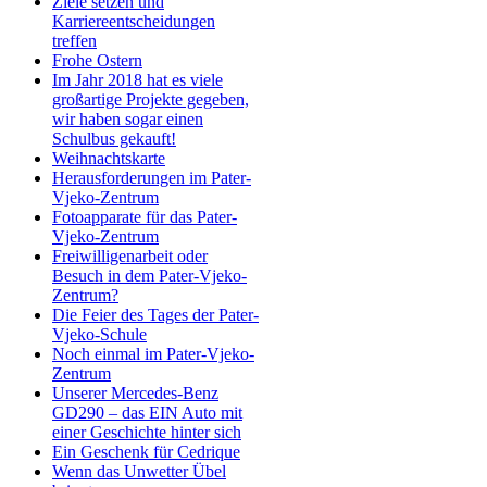
Ziele setzen und
Karriereentscheidungen
treffen
Frohe Ostern
Im Jahr 2018 hat es viele
großartige Projekte gegeben,
wir haben sogar einen
Schulbus gekauft!
Weihnachtskarte
Herausforderungen im Pater-
Vjeko-Zentrum
Fotoapparate für das Pater-
Vjeko-Zentrum
Freiwilligenarbeit oder
Besuch in dem Pater-Vjeko-
Zentrum?
Die Feier des Tages der Pater-
Vjeko-Schule
Noch einmal im Pater-Vjeko-
Zentrum
Unserer Mercedes-Benz
GD290 – das EIN Auto mit
einer Geschichte hinter sich
Ein Geschenk für Cedrique
Wenn das Unwetter Übel