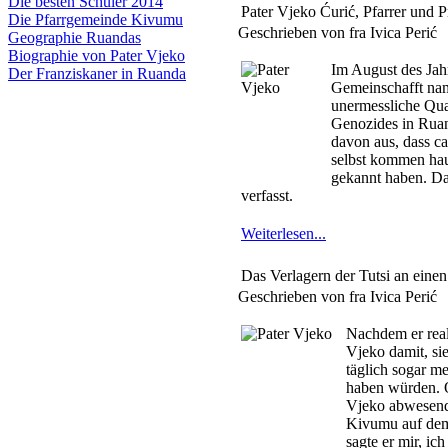
Die besten Schüler 2014
Pater Vjeko Ćurić, Pfarrer und Pr
Die Pfarrgemeinde Kivumu
Geschrieben von fra Ivica Perić
Geographie Ruandas
Biographie von Pater Vjeko
Im August des Jahr
Der Franziskaner in Ruanda
Gemeinschafft name
unermessliche Qua
Genozides in Ruan
davon aus, dass c
selbst kommen hau
gekannt haben. Das
verfasst.
Weiterlesen...
Das Verlagern der Tutsi an einen
Geschrieben von fra Ivica Perić
Nachdem er real
Vjeko damit, si
täglich sogar m
haben würden. O
Vjeko abwesend 
Kivumu auf dem
sagte er mir, ic