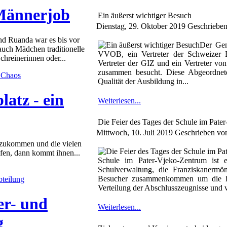
 Männerjob
Ein äußerst wichtiger Besuch
Dienstag, 29. Oktober 2019
Geschrieben 
nd Ruanda war es bis vor
Der Gen
auch Mädchen traditionelle
VVOB, ein Vertreter der Schweizer B
hreinerinnen oder...
Vertreter der GIZ und ein Vertreter v
zusammen besucht. Diese Abgeordnet
Qualität der Ausbildung in...
latz - ein
Weiterlesen...
Die Feier des Tages der Schule im Pate
Mittwoch, 10. Juli 2019
Geschrieben vo
 zukommen und die vielen
fen, dann kommt ihnen...
Schule im Pater-Vjeko-Zentrum ist ei
Schulverwaltung, die Franziskanermön
Besucher zusammenkommen um die he
Verteilung der Abschlusszeugnisse und v
er- und
Weiterlesen...
g