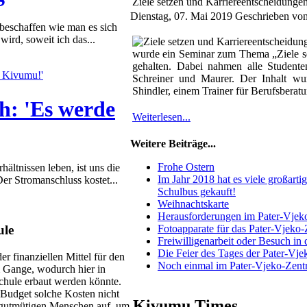
Ziele setzen und Karriereentscheidungen
Dienstag, 07. Mai 2019
Geschrieben vo
u beschaffen wie man es sich
wird, soweit ich das...
wurde ein Seminar zum Thema „Ziele se
gehalten. Dabei nahmen alle Studenten
Schreiner und Maurer. Der Inhalt w
Shindler, einem Trainer für Berufsberatu
h: 'Es werde
Weiterlesen...
Weitere Beiträge...
Frohe Ostern
ältnissen leben, ist uns die
Im Jahr 2018 hat es viele großarti
 Stromanschluss kostet...
Schulbus gekauft!
Weihnachtskarte
Herausforderungen im Pater-Vjek
ule
Fotoapparate für das Pater-Vjeko
Freiwilligenarbeit oder Besuch i
Die Feier des Tages der Pater-Vje
er finanziellen Mittel für den
Noch einmal im Pater-Vjeko-Zen
 Gange, wodurch hier in
chule erbaut werden könnte.
 Budget solche Kosten nicht
Kivumu Times
e gutmütigen Menschen auf, um