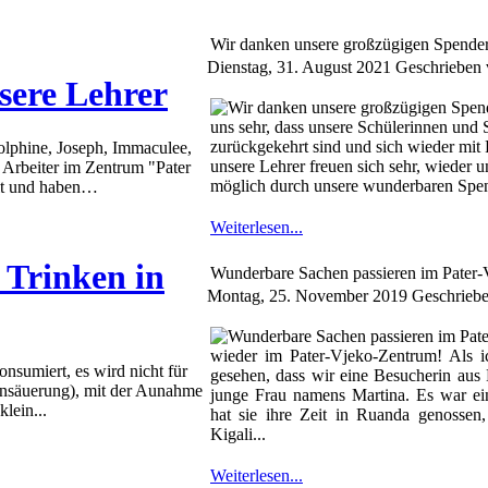
Wir danken unsere großzügigen Spende
Dienstag, 31. August 2021
Geschrieben v
sere Lehrer
uns sehr, dass unsere Schülerinnen und 
zurückgekehrt sind und sich wieder mi
olphine, Joseph, Immaculee,
unsere Lehrer freuen sich sehr, wieder u
. Arbeiter im Zentrum "Pater
möglich durch unsere wunderbaren Spend
alt und haben…
Weiterlesen...
 Trinken in
Wunderbare Sachen passieren im Pater
Montag, 25. November 2019
Geschriebe
wieder im Pater-Vjeko-Zentrum! Als 
nsumiert, es wird nicht für
gesehen, dass wir eine Besucherin aus 
 Ansäuerung), mit der Aunahme
junge Frau namens Martina. Es war ein
klein...
hat sie ihre Zeit in Ruanda genosse
Kigali...
Weiterlesen...