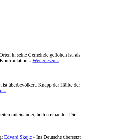
rten in seine Gemeinde geflohen ist, als
 Konfrontation...
Weiterlesen...
 ist überbevölkert. Knapp der Hälfte der
n...
eiten miteinander, helfen einander. Die
g:
Edvard Skejić
• Ins Deutsche übersetzt