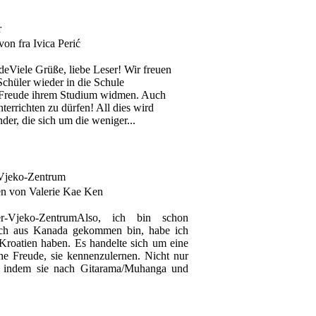
r
on fra Ivica Perić
Viele Grüße, liebe Leser! Wir freuen
Schüler wieder in die Schule
t Freude ihrem Studium widmen. Auch
nterrichten zu dürfen! All dies wird
er, die sich um die weniger...
-Vjeko-Zentrum
n von Valerie Kae Ken
Also, ich bin schon
ich aus Kanada gekommen bin, habe ich
Kroatien haben. Es handelte sich um eine
e Freude, sie kennenzulernen. Nicht nur
n, indem sie nach Gitarama/Muhanga und