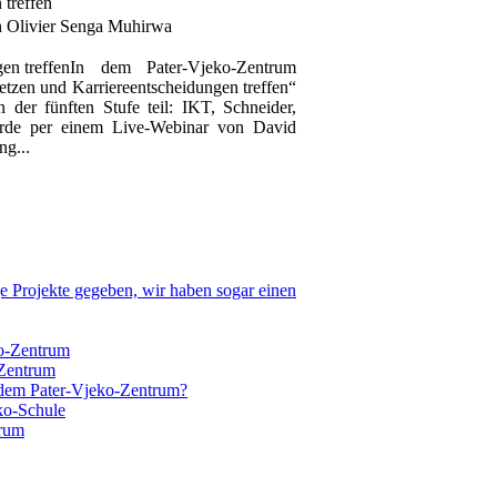
 treffen
n Olivier Senga Muhirwa
In dem Pater-Vjeko-Zentrum
tzen und Karriereentscheidungen treffen“
 der fünften Stufe teil: IKT, Schneider,
urde per einem Live-Webinar von David
ng...
ge Projekte gegeben, wir haben sogar einen
o-Zentrum
-Zentrum
n dem Pater-Vjeko-Zentrum?
ko-Schule
trum