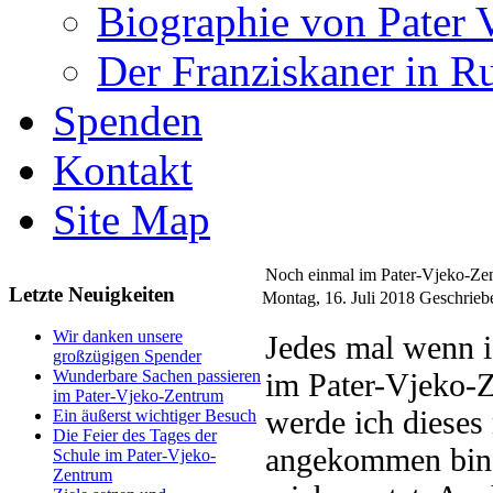
Biographie von Pater 
Der Franziskaner in R
Spenden
Kontakt
Site Map
Noch einmal im Pater-Vjeko-Ze
Letzte Neuigkeiten
Montag, 16. Juli 2018
Geschrieb
Wir danken unsere
Jedes mal wenn 
großzügigen Spender
im Pater-Vjeko-Z
Wunderbare Sachen passieren
im Pater-Vjeko-Zentrum
werde ich dieses
Ein äußerst wichtiger Besuch
Die Feier des Tages der
angekommen bin, 
Schule im Pater-Vjeko-
Zentrum