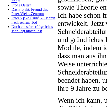
bringt
sowie Theorie en
Frohe Ostern
Das Projekt: Freund des
Ich habe schon f
Pater-Vjeko-Zentrum
Pater Vjeko Ćurić, 20 Jahren
entwickelt. Jetzt
nach seinem Tod
Noch ein sehr erfolgreiches
Schneiderabteilun
Jahr liegt hinter uns!
und gründliches 
Module, indem ic
dass man aus ihn
Weise unterricht
Schneiderabteilun
beendet haben, un
ihre 9 Jahre zu b
Wenn ich kann, u