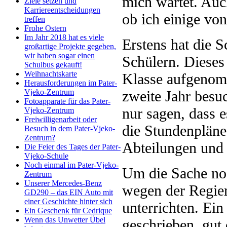
mich wartet. Auc
Ziele setzen und
Karriereentscheidungen
ob ich einige von
treffen
Frohe Ostern
Im Jahr 2018 hat es viele
Erstens hat die 
großartige Projekte gegeben,
wir haben sogar einen
Schülern. Dieses 
Schulbus gekauft!
Weihnachtskarte
Klasse aufgenom
Herausforderungen im Pater-
zweite Jahr besuc
Vjeko-Zentrum
Fotoapparate für das Pater-
nur sagen, dass e
Vjeko-Zentrum
Freiwilligenarbeit oder
die Stundenpläne 
Besuch in dem Pater-Vjeko-
Zentrum?
Abteilungen und 
Die Feier des Tages der Pater-
Vjeko-Schule
Noch einmal im Pater-Vjeko-
Um die Sache no
Zentrum
Unserer Mercedes-Benz
wegen der Regie
GD290 – das EIN Auto mit
einer Geschichte hinter sich
unterrichten. Ein
Ein Geschenk für Cedrique
Wenn das Unwetter Übel
geschrieben, gut 