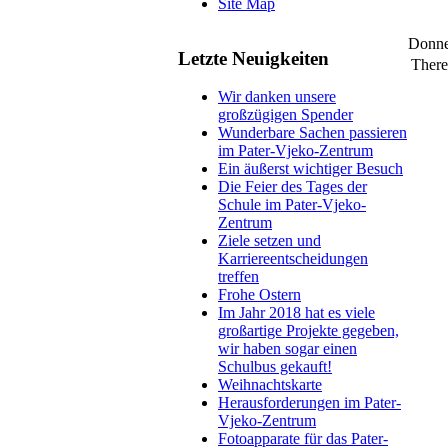
Site Map
Donne
Letzte Neuigkeiten
There 
Wir danken unsere
großzügigen Spender
Wunderbare Sachen passieren
im Pater-Vjeko-Zentrum
Ein äußerst wichtiger Besuch
Die Feier des Tages der
Schule im Pater-Vjeko-
Zentrum
Ziele setzen und
Karriereentscheidungen
treffen
Frohe Ostern
Im Jahr 2018 hat es viele
großartige Projekte gegeben,
wir haben sogar einen
Schulbus gekauft!
Weihnachtskarte
Herausforderungen im Pater-
Vjeko-Zentrum
Fotoapparate für das Pater-