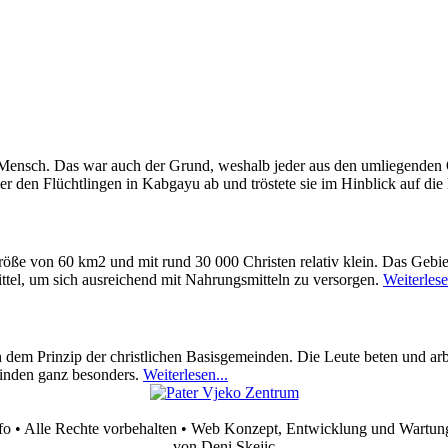
 Mensch. Das war auch der Grund, weshalb jeder aus den umliegenden O
r den Flüchtlingen in Kabgayu ab und tröstete sie im Hinblick auf die
öße von 60 km2 und mit rund 30 000 Christen relativ klein. Das Gebiet
ttel, um sich ausreichend mit Nahrungsmitteln zu versorgen.
Weiterlese
 dem Prinzip der christlichen Basisgemeinden. Die Leute beten und arb
einden ganz besonders.
Weiterlesen...
fo • Alle Rechte vorbehalten • Web Konzept, Entwicklung und Wartun
von Deni Skejic