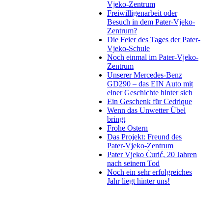
Vjeko-Zentrum
Freiwilligenarbeit oder
Besuch in dem Pater-Vjeko-
Zentrum?
Die Feier des Tages der Pater-
Vjeko-Schule
Noch einmal im Pater-Vjeko-
Zentrum
Unserer Mercedes-Benz
GD290 – das EIN Auto mit
einer Geschichte hinter sich
Ein Geschenk für Cedrique
Wenn das Unwetter Übel
bringt
Frohe Ostern
Das Projekt: Freund des
Pater-Vjeko-Zentrum
Pater Vjeko Ćurić, 20 Jahren
nach seinem Tod
Noch ein sehr erfolgreiches
Jahr liegt hinter uns!