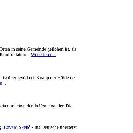
rten in seine Gemeinde geflohen ist, als
 Konfrontation...
Weiterlesen...
 ist überbevölkert. Knapp der Hälfte der
n...
eiten miteinander, helfen einander. Die
g:
Edvard Skejić
• Ins Deutsche übersetzt