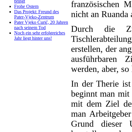
bringt
französischen M
Frohe Ostern
nicht an Ruanda 
Das Projekt: Freund des
Pater-Vjeko-Zentrum
Pater Vjeko Ćurić, 20 Jahren
Durch die Zu
nach seinem Tod
Noch ein sehr erfolgreiches
Tischlerabteilu
Jahr liegt hinter uns!
erstellen, der an
ausführbaren Zi
werden, aber, so 
In der Therie is
beginnt man mit 
mit dem Ziel de
man Arbeitgeber
Grund dieser U