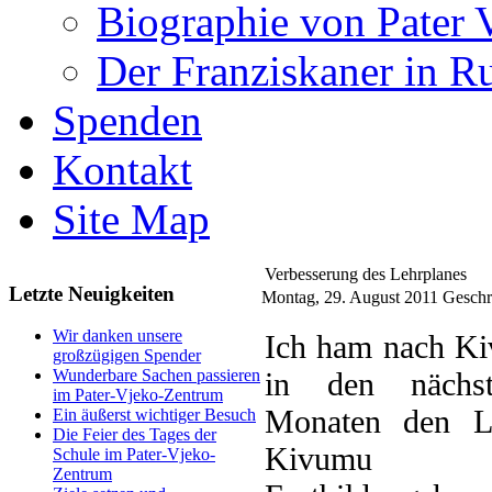
Biographie von Pater 
Der Franziskaner in R
Spenden
Kontakt
Site Map
Verbesserung des Lehrplanes
Letzte Neuigkeiten
Montag, 29. August 2011
Geschr
Wir danken unsere
I
ch ham nach K
großzügigen Spender
in den nächs
Wunderbare Sachen passieren
im Pater-Vjeko-Zentrum
Monaten den L
Ein äußerst wichtiger Besuch
Die Feier des Tages der
Kivumu 
Schule im Pater-Vjeko-
Zentrum