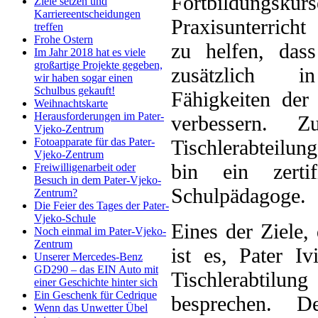
Fortbildungsk
Ziele setzen und
Karriereentscheidungen
Praxisunterrich
treffen
Frohe Ostern
zu helfen, dass
Im Jahr 2018 hat es viele
großartige Projekte gegeben,
zusätzlich i
wir haben sogar einen
Schulbus gekauft!
Fähigkeiten der 
Weihnachtskarte
Herausforderungen im Pater-
verbessern. 
Vjeko-Zentrum
Tischlerabteilun
Fotoapparate für das Pater-
Vjeko-Zentrum
bin ein zertif
Freiwilligenarbeit oder
Besuch in dem Pater-Vjeko-
Schulpädagoge.
Zentrum?
Die Feier des Tages der Pater-
Vjeko-Schule
Eines der Ziele,
Noch einmal im Pater-Vjeko-
Zentrum
ist es, Pater I
Unserer Mercedes-Benz
GD290 – das EIN Auto mit
Tischlerabtilu
einer Geschichte hinter sich
Ein Geschenk für Cedrique
besprechen. 
Wenn das Unwetter Übel