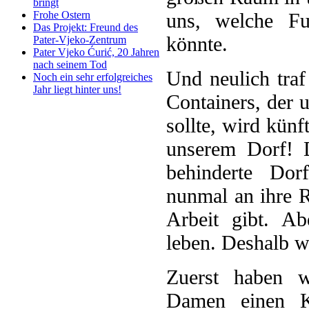
bringt
uns, welche Fu
Frohe Ostern
Das Projekt: Freund des
könnte.
Pater-Vjeko-Zentrum
Pater Vjeko Ćurić, 20 Jahren
nach seinem Tod
Und neulich traf
Noch ein sehr erfolgreiches
Jahr liegt hinter uns!
Containers, der u
sollte, wird künf
unserem Dorf! D
behinderte Dor
nunmal an ihre R
Arbeit gibt. A
leben. Deshalb w
Zuerst haben w
Damen einen Ku