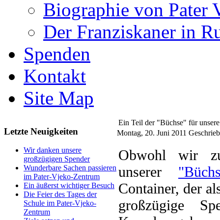
Biographie von Pater 
Der Franziskaner in R
Spenden
Kontakt
Site Map
Ein Teil der "Büchse" für unse
Letzte Neuigkeiten
Montag, 20. Juni 2011
Geschrieb
Wir danken unsere
O
bwohl wir z
großzügigen Spender
unserer
"Büchs
Wunderbare Sachen passieren
im Pater-Vjeko-Zentrum
Container, der al
Ein äußerst wichtiger Besuch
Die Feier des Tages der
großzügige Sp
Schule im Pater-Vjeko-
Zentrum