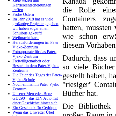
Kanada gekom
Ziele setzen und
Karriereentscheidungen
die Rolle eine
treffen
Frohe Ostern
Containers zuge
Im Jahr 2018 hat es viele
großartige Projekte gegeben,
hatten, mussten w
wir haben sogar einen
Schulbus gekauft!
wie schon erw
Weihnachtskarte
Herausforderungen im Pater-
diesem Vorhaben
Vjeko-Zentrum
Fotoapparate für das Pater-
Dadurch, dass un
Vjeko-Zentrum
Freiwilligenarbeit oder
so viele Bücher
Besuch in dem Pater-Vjeko-
Zentrum?
gestellt haben, 
Die Feier des Tages der Pater-
Vjeko-Schule
"riesiger" Conta
Noch einmal im Pater-Vjeko-
Zentrum
Bücher hat.
Unserer Mercedes-Benz
GD290 – das EIN Auto mit
einer Geschichte hinter sich
Die Bibliothek
Ein Geschenk für Cedrique
Wenn das Unwetter Übel
großen Raum in u