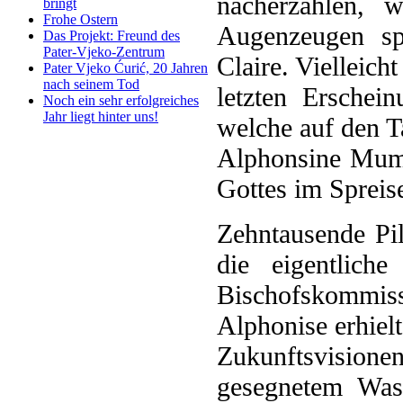
nacherzählen, 
bringt
Frohe Ostern
Augenzeugen sp
Das Projekt: Freund des
Pater-Vjeko-Zentrum
Claire. Vielleich
Pater Vjeko Ćurić, 20 Jahren
nach seinem Tod
letzten Ersche
Noch ein sehr erfolgreiches
Jahr liegt hinter uns!
welche auf den T
Alphonsine Mumr
Gottes im Spreis
Zehntausende Pi
die eigentlich
Bischofskommiss
Alphonise erhiel
Zukunftsvisione
gesegnetem Was