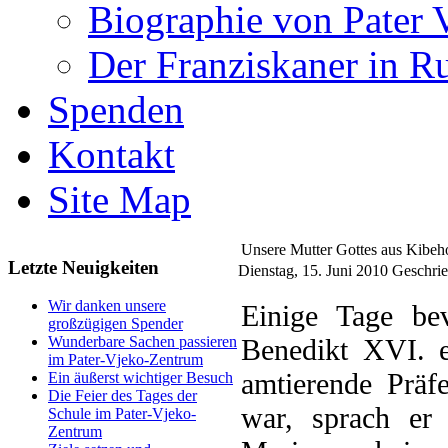
Biographie von Pater 
Der Franziskaner in R
Spenden
Kontakt
Site Map
Unsere Mutter Gottes aus Kibeh
Letzte Neuigkeiten
Dienstag, 15. Juni 2010
Geschrie
Wir danken unsere
Einige Tage be
großzügigen Spender
Benedikt XVI. e
Wunderbare Sachen passieren
im Pater-Vjeko-Zentrum
amtierende Präf
Ein äußerst wichtiger Besuch
Die Feier des Tages der
war, sprach er 
Schule im Pater-Vjeko-
Zentrum