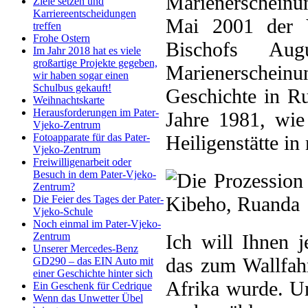
Marienerscheinun
Ziele setzen und
Karriereentscheidungen
Mai 2001 der V
treffen
Frohe Ostern
Bischofs Au
Im Jahr 2018 hat es viele
großartige Projekte gegeben,
Marienerschein
wir haben sogar einen
Schulbus gekauft!
Geschichte in Ru
Weihnachtskarte
Herausforderungen im Pater-
Jahre 1981, wie
Vjeko-Zentrum
Heiligenstätte i
Fotoapparate für das Pater-
Vjeko-Zentrum
Freiwilligenarbeit oder
Besuch in dem Pater-Vjeko-
Zentrum?
Die Feier des Tages der Pater-
Vjeko-Schule
Noch einmal im Pater-Vjeko-
Ich will Ihnen j
Zentrum
Unserer Mercedes-Benz
das zum Wallfahr
GD290 – das EIN Auto mit
einer Geschichte hinter sich
Afrika wurde. U
Ein Geschenk für Cedrique
Wenn das Unwetter Übel