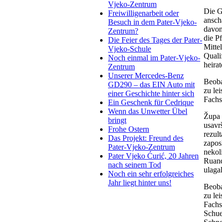
Vjeko-Zentrum
Die G
Freiwilligenarbeit oder
ansch
Besuch in dem Pater-Vjeko-
davon
Zentrum?
die P
Die Feier des Tages der Pater-
Mitte
Vjeko-Schule
Quali
Noch einmal im Pater-Vjeko-
heira
Zentrum
Unserer Mercedes-Benz
Beoba
GD290 – das EIN Auto mit
zu le
einer Geschichte hinter sich
Fachs
Ein Geschenk für Cedrique
Wenn das Unwetter Übel
Župa 
bringt
usavrš
Frohe Ostern
rezul
Das Projekt: Freund des
zaposl
Pater-Vjeko-Zentrum
nekoli
Pater Vjeko Ćurić, 20 Jahren
Ruand
nach seinem Tod
ulagal
Noch ein sehr erfolgreiches
Jahr liegt hinter uns!
Beoba
zu le
Fachs
Schue