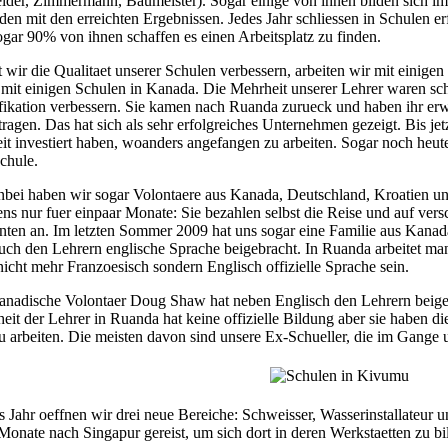
ider, Zimmermann, Baumeister). Sogar einige von ihnen bilden sich im
eden mit den erreichten Ergebnissen. Jedes Jahr schliessen in Schulen er
ogar 90% von ihnen schaffen es einen Arbeitsplatz zu finden.
 wir die Qualitaet unserer Schulen verbessern, arbeiten wir mit einig
 mit einigen Schulen in Kanada. Die Mehrheit unserer Lehrer waren sch
fikation verbessern. Sie kamen nach Ruanda zurueck und haben ihr er
tragen. Das hat sich als sehr erfolgreiches Unternehmen gezeigt. Bis je
eit investiert haben, woanders angefangen zu arbeiten. Sogar noch heute a
chule.
bei haben wir sogar Volontaere aus Kanada, Deutschland, Kroatien 
ens nur fuer einpaar Monate: Sie bezahlen selbst die Reise und auf vers
nten an. Im letzten Sommer 2009 hat uns sogar eine Familie aus Kanad
uch den Lehrern englische Sprache beigebracht. In Ruanda arbeitet m
nicht mehr Franzoesisch sondern Englisch offizielle Sprache sein.
anadische Volontaer Doug Shaw hat neben Englisch den Lehrern beigeb
eit der Lehrer in Ruanda hat keine offizielle Bildung aber sie haben d
u arbeiten. Die meisten davon sind unsere Ex-Schueller, die im Gange 
s Jahr oeffnen wir drei neue Bereiche: Schweisser, Wasserinstallateur u
Monate nach Singapur gereist, um sich dort in deren Werkstaetten zu bi