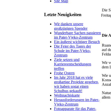
Site Map
Die S
Letzte Neuigkeiten
Freita
Wir danken unsere
großzügigen Spender
Wunderbare Sachen passieren
Die A
im Pater-Vjeko-Zentrum
Ein äußerst wichtiger Besuch
Ruand
Die Feier des Tages der
auf d
Schule im Pater-Vjeko-
Felda
Zentrum
Ziele setzen und
Wir v
Karriereentscheidungen
dem L
treffen
Frohe Ostern
Wie u
Im Jahr 2018 hat es viele
Konse
großartige Projekte gegeben,
Anzah
wir haben sogar einen
Schulbus gekauft!
Natue
Weihnachtskarte
allem
Herausforderungen im Pater-
Vjeko-Zentrum
Fotoapparate für das Pater-