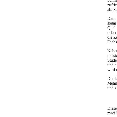
Schne
zufri
ab. S
Damit
sogar
Quali
ueber
die Z
Fachs
Neben
meist
Stude
und a
wird 
Der k
Mehrh
und z
Diese
zwei 