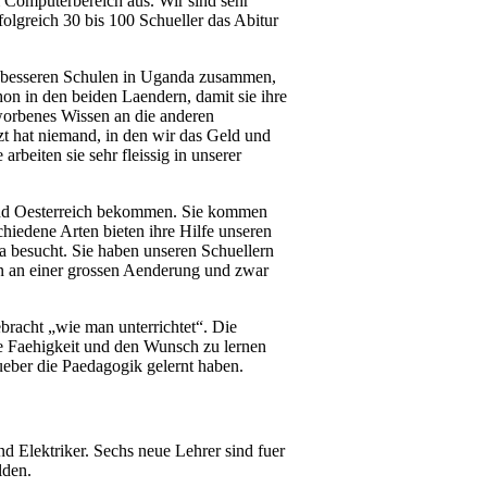
 Computerbereich aus. Wir sind sehr
folgreich 30 bis 100 Schueller das Abitur
en besseren Schulen in Uganda zusammen,
on in den beiden Laendern, damit sie ihre
worbenes Wissen an die anderen
tzt hat niemand, in den wir das Geld und
rbeiten sie sehr fleissig in unserer
und Oesterreich bekommen. Sie kommen
chiedene Arten bieten ihre Hilfe unseren
a besucht. Sie haben unseren Schuellern
an an einer grossen Aenderung und zwar
racht „wie man unterrichtet“. Die
ie Faehigkeit und den Wunsch zu lernen
ueber die Paedagogik gelernt haben.
nd Elektriker. Sechs neue Lehrer sind fuer
lden.