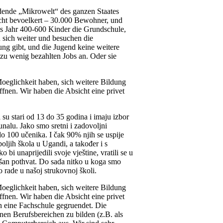
dende „Mikrowelt“ des ganzen Staates
dicht bevoelkert – 30.000 Bewohner, und
es Jahr 400-600 Kinder die Grundschule,
n sich weiter und besuchen die
ng gibt, und die Jugend keine weitere
t zu wenig bezahlten Jobs an. Oder sie
Moeglichkeit haben, sich weitere Bildung
effnen. Wir haben die Absicht eine privet
su stari od 13 do 35 godina i imaju izbor
čunalu. Jako smo sretni i zadovoljni
do 100 učenika. I čak 90% njih se uspije
boljih škola u Ugandi, a također i s
 bi unaprijedili svoje vještine, vratili se u
ešan pothvat. Do sada nitko u koga smo
o rade u našoj strukovnoj školi.
Moeglichkeit haben, sich weitere Bildung
effnen. Wir haben die Absicht eine privet
 eine Fachschule gegruendet. Die
enen Berufsbereichen zu bilden (z.B. als