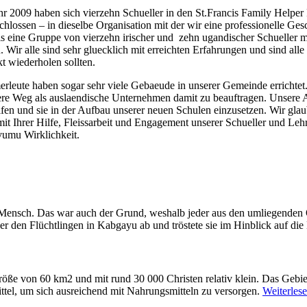
hr 2009 haben sich vierzehn Schueller in den St.Francis Family Help
chlossen – in dieselbe Organisation mit der wir eine professionelle Ge
ls eine Gruppe von vierzehn irischer und zehn ugandischer Schueller 
. Wir alle sind sehr gluecklich mit erreichten Erfahrungen und sind all
kt wiederholen sollten.
rleute haben sogar sehr viele Gebaeude in unserer Gemeinde errichtet. S
gere Weg als auslaendische Unternehmen damit zu beauftragen. Unsere A
lfen und sie in der Aufbau unserer neuen Schulen einzusetzen. Wir glaub
it Ihrer Hilfe, Fleissarbeit und Engagement unserer Schueller und Le
vumu Wirklichkeit.
 Mensch. Das war auch der Grund, weshalb jeder aus den umliegenden O
r den Flüchtlingen in Kabgayu ab und tröstete sie im Hinblick auf die
öße von 60 km2 und mit rund 30 000 Christen relativ klein. Das Gebiet
ttel, um sich ausreichend mit Nahrungsmitteln zu versorgen.
Weiterlese