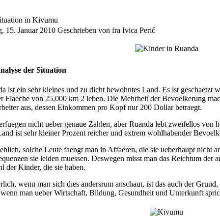
ituation in Kivumu
g, 15. Januar 2010
Geschrieben von fra Ivica Perić
nalyse der Situation
a ist ein sehr kleines und zu dicht bewohntes Land. Es ist geschaetzt
er Flaeche von 25.000 km 2 leben. Die Mehrheit der Bevoelkerung ma
rbeiter aus, dessen Einkommen pro Kopf nur 200 Dollar betraegt.
erfuegen nicht ueber genaue Zahlen, aber Ruanda lebt zweifellos von h
and ist sehr kleiner Prozent reicher und extrem wohlhabender Bevoelk
eblich, solche Leute faengt man in Affaeren, die sie ueberhaupt nicht an
quenzen sie leiden muessen. Deswegen misst man das Reichtum der 
l der Kinder, die sie haben.
rlich, wenn man sich dies andersrum anschaut, ist das auch der Grund, 
 wenn man ueber Wirtschaft, Bildung, Gesundheit und Unterkunft spric