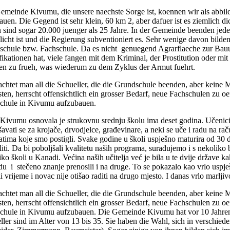
emeinde Kivumu, die unsere naechste Sorge ist, koennen wir als abbil
auen. Die Gegend ist sehr klein, 60 km 2, aber dafuer ist es ziemlich 
 sind sogar 20.000 juenger als 25 Jahre. In der Gemeinde beenden jed
flicht ist und die Regierung subventioniert es. Sehr wenige davon bilde
lschule bzw. Fachschule. Da es nicht genuegend Agrarflaeche zur Bauu
fikationen hat, viele fangen mit dem Kriminal, der Prostitution oder mi
ten zu frueh, was wiederum zu dem Zyklus der Armut fuehrt.
chtet man all die Schueller, die die Grundschule beenden, aber keine 
isten, herrscht offensichtlich ein grosser Bedarf, neue Fachschulen zu o
chule in Kivumu aufzubauen.
Kivumu osnovala je strukovnu srednju školu ima deset godina. Učenici 
avati se za krojače, drvodjelce, građevinare, a neki se uče i radu na ra
tatima koje smo postigli. Svake godine u školi uspješno maturira od 30 
iti. Da bi poboljšali kvalitetu naših programa, surađujemo i s nekoliko 
ko školi u Kanadi. Većina naših učitelja već je bila u te dvije države kako
u i stečeno znanje prenosili i na druge. To se pokazalo kao vrlo uspj
i vrijeme i novac nije otišao raditi na drugo mjesto. I danas vrlo marljiv
chtet man all die Schueller, die die Grundschule beenden, aber keine 
isten, herrscht offensichtlich ein grosser Bedarf, neue Fachschulen zu o
chule in Kivumu aufzubauen. Die Gemeinde Kivumu hat vor 10 Jahren
ller sind im Alter von 13 bis 35. Sie haben die Wahl, sich in verschied