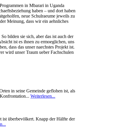
er Programmen in Mbarari in Uganda
schaeftsbeziehung haben – und dort haben
mitgeholfen, neue Schulraeume jeweils zu
e der Meinung, dass wir ein aehnliches
o bilden sie sich, aber das ist auch der
bsicht ist es ihnen zu ermoeglichen, uns
en, dass das unser naechstes Projekt ist.
hrer wird unser Traum ueber Fachschulen
rten in seine Gemeinde geflohen ist, als
 Konfrontation...
Weiterlesen...
 ist überbevölkert. Knapp der Hälfte der
n...