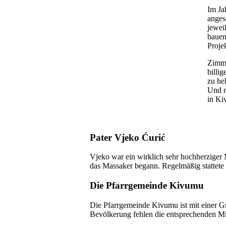
Im Ja
anges
jewei
bauen
Proje
Zimme
billi
zu he
Und m
in Ki
Pater Vjeko Ćurić
Vjeko war ein wirklich sehr hochherziger
das Massaker begann. Regelmäßig stattete e
Die Pfarrgemeinde Kivumu
Die Pfarrgemeinde Kivumu ist mit einer Gr
Bevölkerung fehlen die entsprechenden Mi