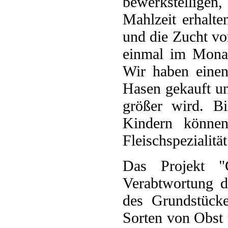
bewerkstelligen
Mahlzeit erhalt
und die Zucht v
einmal im Mona
Wir haben einen
Hasen gekauft u
größer wird. B
Kindern könne
Fleischspezialitä
Das Projekt "G
Verabtwortung d
des Grundstück
Sorten von Obst