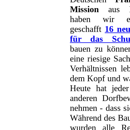
Mission
aus D
haben wir e
geschafft
16 ne
für das Schul
bauen zu können
eine riesige Sac
Verhältnissen l
dem Kopf und wa
Heute hat jede
anderen Dorfbe
nehmen - dass si
Während des Baue
wurden alle Re