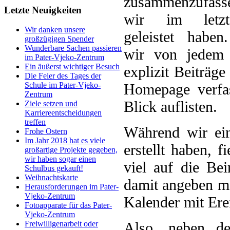
zusammenzufas
Letzte Neuigkeiten
wir im letzt
Wir danken unsere
geleistet habe
großzügigen Spender
Wunderbare Sachen passieren
wir von jedem 
im Pater-Vjeko-Zentrum
Ein äußerst wichtiger Besuch
explizit Beiträge
Die Feier des Tages der
Homepage verfas
Schule im Pater-Vjeko-
Zentrum
Blick auflisten.
Ziele setzen und
Karriereentscheidungen
treffen
Während wir ein
Frohe Ostern
Im Jahr 2018 hat es viele
erstellt haben, f
großartige Projekte gegeben,
wir haben sogar einen
viel auf die Bei
Schulbus gekauft!
Weihnachtskarte
damit angeben mö
Herausforderungen im Pater-
Vjeko-Zentrum
Kalender mit Erei
Fotoapparate für das Pater-
Vjeko-Zentrum
Also, neben der
Freiwilligenarbeit oder