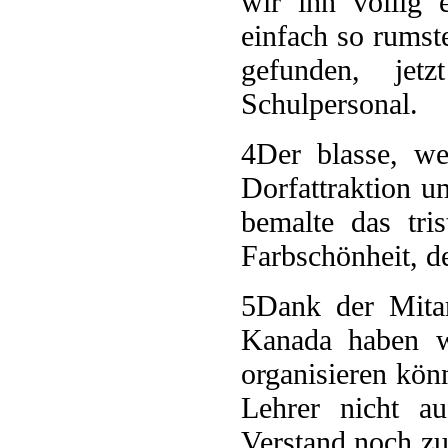
wir ihn völlig 
einfach so rumst
gefunden, jet
Schulpersonal.
4
Der blasse, we
Dorfattraktion u
bemalte das tr
Farbschönheit, d
5
Dank der Mitar
Kanada haben wi
organisieren kön
Lehrer nicht a
Verstand noch zu