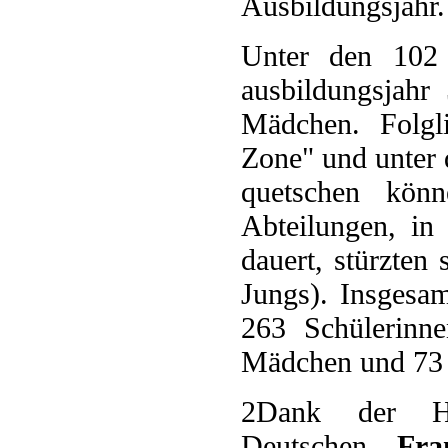
Ausbildungsjahr.
Unter den 102 
ausbildungsjahr
Mädchen. Folgli
Zone" und unter
quetschen kön
Abteilungen, in
dauert, stürzte
Jungs). Insgesam
263 Schülerinn
Mädchen und 73 
2
Dank der Hi
Deutschen
Fra