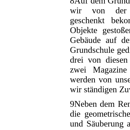
8
Auf dem Grunds
wir von der 
geschenkt beko
Objekte gestoße
Gebäude auf dem
Grundschule gedi
drei von diese
zwei Magazine 
werden von unse
wir ständigen Z
9
Neben dem Reno
die geometrisch
und Säuberung 