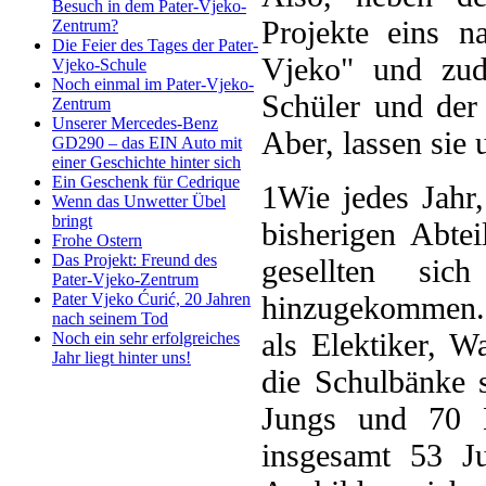
Besuch in dem Pater-Vjeko-
Projekte eins n
Zentrum?
Die Feier des Tages der Pater-
Vjeko" und zud
Vjeko-Schule
Noch einmal im Pater-Vjeko-
Schüler und der
Zentrum
Unserer Mercedes-Benz
Aber, lassen sie 
GD290 – das EIN Auto mit
einer Geschichte hinter sich
Ein Geschenk für Cedrique
1
Wie jedes Jahr
Wenn das Unwetter Übel
bringt
bisherigen Abte
Frohe Ostern
Das Projekt: Freund des
gesellten si
Pater-Vjeko-Zentrum
hinzugekommen. 
Pater Vjeko Ćurić, 20 Jahren
nach seinem Tod
als Elektiker, W
Noch ein sehr erfolgreiches
Jahr liegt hinter uns!
die Schulbänke 
Jungs und 70 M
insgesamt 53 J