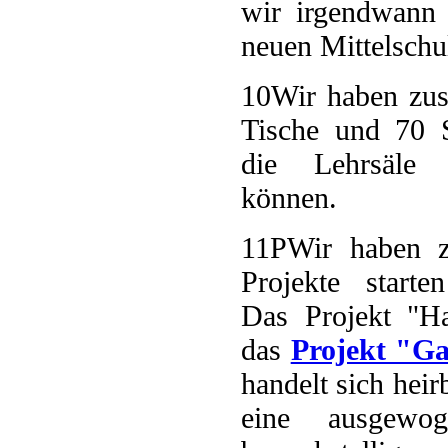
wir irgendwann 
neuen Mittelschu
10
Wir haben zus
Tische und 70 S
die Lehrsäle h
können.
11
PWir haben 
Projekte starte
Das Projekt "H
das
Projekt "G
handelt sich hei
eine ausgewo