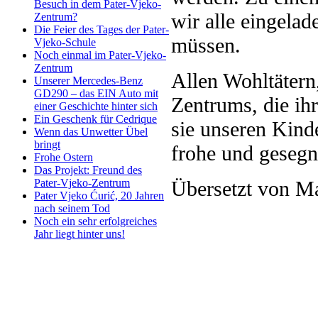
Besuch in dem Pater-Vjeko-
wir alle eingela
Zentrum?
Die Feier des Tages der Pater-
müssen.
Vjeko-Schule
Noch einmal im Pater-Vjeko-
Zentrum
Allen Wohltätern
Unserer Mercedes-Benz
GD290 – das EIN Auto mit
Zentrums, die ih
einer Geschichte hinter sich
Ein Geschenk für Cedrique
sie unseren Kind
Wenn das Unwetter Übel
bringt
frohe und gesegn
Frohe Ostern
Das Projekt: Freund des
Übersetzt von Ma
Pater-Vjeko-Zentrum
Pater Vjeko Ćurić, 20 Jahren
nach seinem Tod
Noch ein sehr erfolgreiches
Jahr liegt hinter uns!