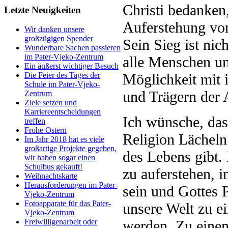
Christi bedanken
Letzte Neuigkeiten
Auferstehung von
Wir danken unsere
großzügigen Spender
Sein Sieg ist nic
Wunderbare Sachen passieren
im Pater-Vjeko-Zentrum
alle Menschen un
Ein äußerst wichtiger Besuch
Möglichkeit mit 
Die Feier des Tages der
Schule im Pater-Vjeko-
und Trägern der 
Zentrum
Ziele setzen und
Karriereentscheidungen
Ich wünsche, das
treffen
Frohe Ostern
Religion Lächeln
Im Jahr 2018 hat es viele
großartige Projekte gegeben,
des Lebens gibt.
wir haben sogar einen
Schulbus gekauft!
zu auferstehen, 
Weihnachtskarte
Herausforderungen im Pater-
sein und Gottes 
Vjeko-Zentrum
Fotoapparate für das Pater-
unsere Welt zu e
Vjeko-Zentrum
werden. Zu einem
Freiwilligenarbeit oder