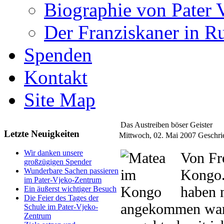
Biographie von Pater 
Der Franziskaner in R
Spenden
Kontakt
Site Map
Das Austreiben böser Geister
Letzte Neuigkeiten
Mittwoch, 02. Mai 2007
Geschri
Wir danken unsere
Von Fre
großzügigen Spender
Kongo.
Wunderbare Sachen passieren
im Pater-Vjeko-Zentrum
haben 
Ein äußerst wichtiger Besuch
Die Feier des Tages der
angekommen war, 
Schule im Pater-Vjeko-
Zentrum