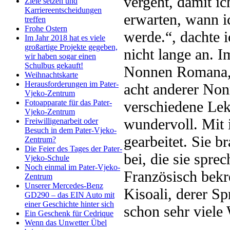
vergeht, damit i
Ziele setzen und
Karriereentscheidungen
erwarten, wann i
treffen
Frohe Ostern
werde.“, dachte i
Im Jahr 2018 hat es viele
großartige Projekte gegeben,
nicht lange an. 
wir haben sogar einen
Schulbus gekauft!
Nonnen Romana, 
Weihnachtskarte
Herausforderungen im Pater-
acht anderer No
Vjeko-Zentrum
verschiedene Lekt
Fotoapparate für das Pater-
Vjeko-Zentrum
wundervoll. Mit 
Freiwilligenarbeit oder
Besuch in dem Pater-Vjeko-
gearbeitet. Sie b
Zentrum?
Die Feier des Tages der Pater-
bei, die sie spre
Vjeko-Schule
Noch einmal im Pater-Vjeko-
Französisch bekr
Zentrum
Unserer Mercedes-Benz
Kisoali, derer S
GD290 – das EIN Auto mit
einer Geschichte hinter sich
schon sehr viele 
Ein Geschenk für Cedrique
Wenn das Unwetter Übel