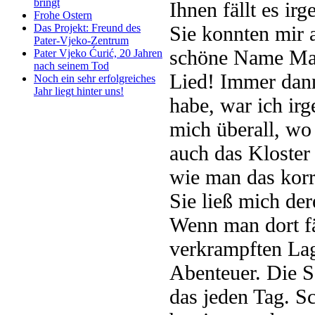
bringt
Ihnen fällt es ir
Frohe Ostern
Sie konnten mir 
Das Projekt: Freund des
Pater-Vjeko-Zentrum
schöne Name Mate
Pater Vjeko Ćurić, 20 Jahren
nach seinem Tod
Lied! Immer dann
Noch ein sehr erfolgreiches
Jahr liegt hinter uns!
habe, war ich i
mich überall, wo 
auch das Kloster 
wie man das korre
Sie ließ mich de
Wenn man dort fä
verkrampften Lag
Abenteuer. Die S
das jeden Tag. S