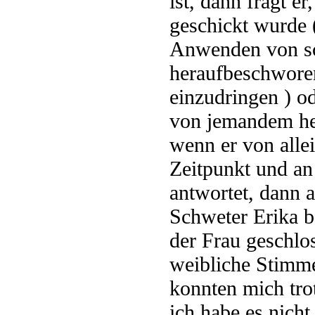
ist, dann fragt er
geschickt wurde (
Anwenden von sc
heraufbeschwore
einzudringen ) od
von jemandem he
wenn er von alle
Zeitpunkt und an
antwortet, dann a
Schweter Erika b
der Frau geschlo
weibliche Stimme
konnten mich tro
ich habe es nich