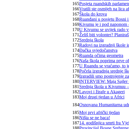
165
Posjeta ruandskih parlamen
166
Vratili ste osmijeh na lica a
167
Škola do krova
168
Ruanđani u posjetu Bosni 
169
Kivumu je i pod naponom –
170
U Kivumu se uvijek rado 
171
Želiš biti volonter? Planiraš 
172
Srednja škola
173
Radovi na izgradnji škole 
174
Đačka svjedočanstva
175
Ruanda očima geometra
176
Naša škola poprima prve ob
177
U Ruandu se vraćamo, to je
178
Počela izgradnja srednje š
179
Izgradili smo postrojenje z
180
INTERVIEW: Maja Sajler
181
Srednja škola u Kivumuu –
182
Lavovi i žirafe u Akageri
183
Moj drugi tjedan u Africi
184
Osnovana Humanitarna udr
185
Moj prvi afrički tjedan
186
Ništa se ne baca!
187
14. godišnjica smrti fra Vj
188
Provincijal Bosne Srebren