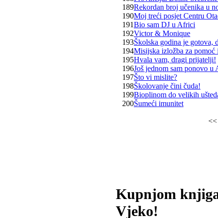
189
Rekordan broj učenika u no
190
Moj treći posjet Centru Ot
191
Bio sam DJ u Africi
192
Victor & Monique
193
Školska godina je gotova, 
194
Misijska izložba za pomoć 
195
Hvala vam, dragi prijatelji!
196
Još jednom sam ponovo u A
197
Što vi mislite?
198
Školovanje čini čuda!
199
Bioplinom do velikih ušted
200
Šumeći imunitet
<
Kupnjom knjiga
Vjeko!