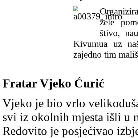
Organizira
žele pomo
štivo, na
Kivumua uz na
zajedno tim mališ
Fratar Vjeko Ćurić
Vjeko je bio vrlo velikoduš
svi iz okolnih mjesta išli u
Redovito je posjećivao izbje