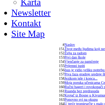
Karta
Newsletter
Kontakt
Site Map
#
Naslov
151
Život među ljudima koji ne
152
Želja za radom
153
Prvi dan škole
154
Vjenčanje za pamćenje
155
Prijemni ispiti
156
Isus je vidio veliku potreb
157
Prva faza gradnje srednje š
158
Jezikom igle i konca...
159
Moja poruka učenicama Cen
160
Ručni bageri i rovokopači 
161
Ruanda bez predrasuda
162
Krojač iz Bosne u Kivumu
163
Ponovno svi na okupu
164
U treće tromjesečje s malo