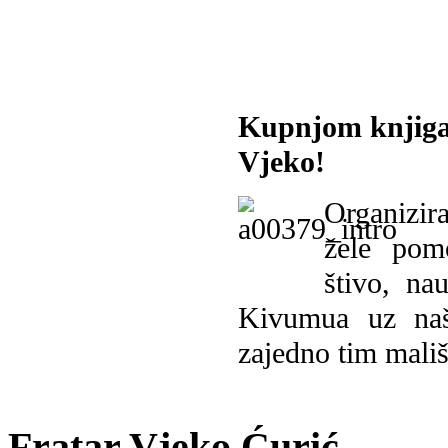
Kupnjom knjiga
Vjeko!
Organizira
žele pomo
štivo, na
Kivumua uz na
zajedno tim mališ
Fratar Vjeko Ćurić