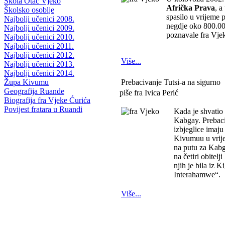
Škola Otac Vjeko
Afrička Prava
, a
Školsko osoblje
spasilo u vrijeme p
Najbolji učenici 2008.
negdje oko 800.00
Najbolji učenici 2009.
poznavale fra Vjek
Najbolji učenici 2010.
Najbolji učenici 2011.
Najbolji učenici 2012.
Više...
Najbolji učenici 2013.
Najbolji učenici 2014.
Prebacivanje Tutsi-a na sigurno
Župa Kivumu
Geografija Ruande
piše fra Ivica Perić
Biografija fra Vjeke Ćurića
Povijest fratara u Ruandi
Kada je shvatio 
Kabgay. Prebaciv
izbjeglice imaju
Kivumuu u vrije
na putu za Kabg
na četiri obitel
njih je bila iz 
Interahamwe“.
Više...