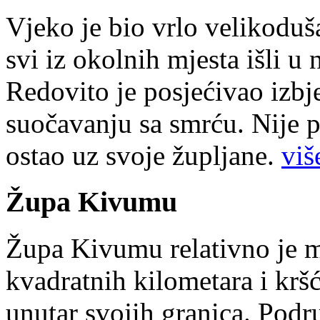
Vjeko je bio vrlo velikoduš
svi iz okolnih mjesta išli u
Redovito je posjećivao izbje
suočavanju sa smrću. Nije p
ostao uz svoje župljane.
više
Župa Kivumu
Župa Kivumu relativno je 
kvadratnih kilometara i kr
unutar svojih granica. Podr