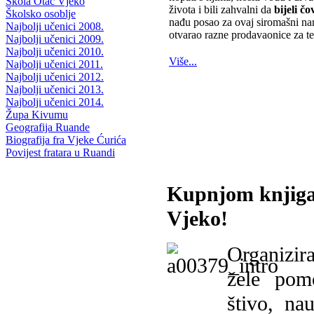
Škola Otac Vjeko
života i bili zahvalni da
bijeli čo
Školsko osoblje
nađu posao za ovaj siromašni nar
Najbolji učenici 2008.
otvarao razne prodavaonice za t
Najbolji učenici 2009.
Najbolji učenici 2010.
Više...
Najbolji učenici 2011.
Najbolji učenici 2012.
Najbolji učenici 2013.
Najbolji učenici 2014.
Župa Kivumu
Geografija Ruande
Biografija fra Vjeke Ćurića
Povijest fratara u Ruandi
Kupnjom knjiga
Vjeko!
Organizira
žele pomo
štivo, na