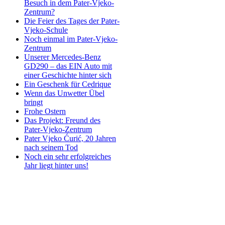
Besuch in dem Pater-Vjeko-
Zentrum?
Die Feier des Tages der Pater-
Vjeko-Schule
Noch einmal im Pater-Vjeko-
Zentrum
Unserer Mercedes-Benz
GD290 – das EIN Auto mit
einer Geschichte hinter sich
Ein Geschenk für Cedrique
Wenn das Unwetter Übel
bringt
Frohe Ostern
Das Projekt: Freund des
Pater-Vjeko-Zentrum
Pater Vjeko Ćurić, 20 Jahren
nach seinem Tod
Noch ein sehr erfolgreiches
Jahr liegt hinter uns!