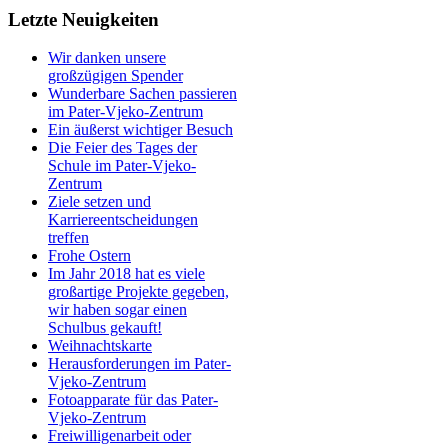
Letzte Neuigkeiten
Wir danken unsere
großzügigen Spender
Wunderbare Sachen passieren
im Pater-Vjeko-Zentrum
Ein äußerst wichtiger Besuch
Die Feier des Tages der
Schule im Pater-Vjeko-
Zentrum
Ziele setzen und
Karriereentscheidungen
treffen
Frohe Ostern
Im Jahr 2018 hat es viele
großartige Projekte gegeben,
wir haben sogar einen
Schulbus gekauft!
Weihnachtskarte
Herausforderungen im Pater-
Vjeko-Zentrum
Fotoapparate für das Pater-
Vjeko-Zentrum
Freiwilligenarbeit oder