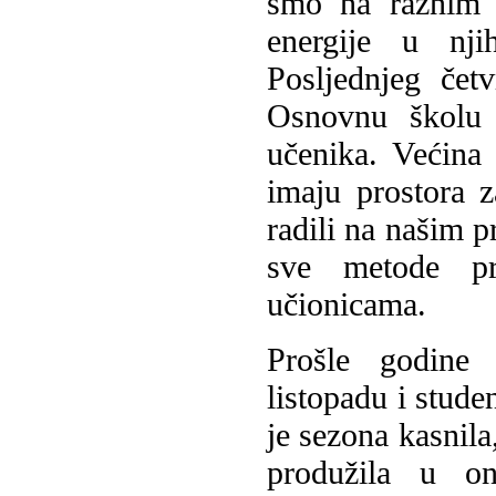
smo na raznim a
energije u nji
Posljednjeg čet
Osnovnu školu 
učenika. Većina 
imaju prostora 
radili na našim p
sve metode pr
učionicama.
Prošle godine 
listopadu i stud
je sezona kasnila
produžila u o