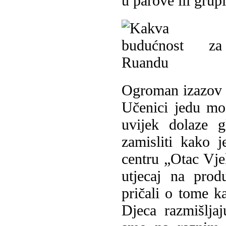
u parove ili grupi
Ogroman izazov u
Učenici jedu mo
uvijek dolaze 
zamisliti kako 
centru „Otac Vj
utjecaj na prod
pričali o tome k
Djeca razmišlja