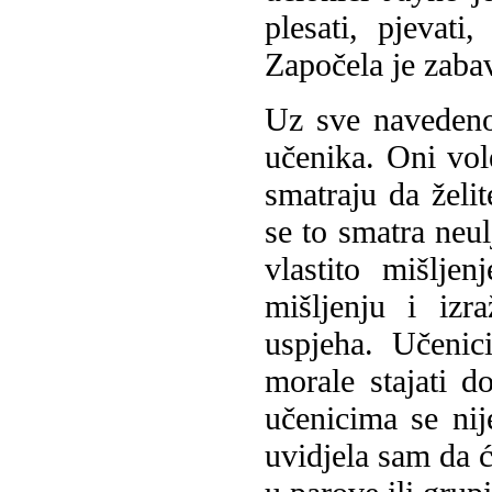
plesati, pjevat
Započela je zabav
Uz sve navedeno
učenika. Oni vole
smatraju da želit
se to smatra neu
vlastito mišlje
mišljenju i izr
uspjeha. Učenic
morale stajati 
učenicima se ni
uvidjela sam da ć