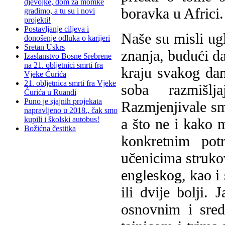
djevojke, dom za momke
boravka u Africi.
gradimo, a tu su i novi
projekti!
Postavljanje ciljeva i
Naše su misli ug
donošenje odluka o karijeri
Sretan Uskrs
znanja, budući da
Izaslanstvo Bosne Srebrene
na 21. obljetnici smrti fra
kraju svakog dan
Vjeke Ćurića
21. obljetnica smrti fra Vjeke
soba razmišlj
Ćurića u Ruandi
Puno je sjajnih projekata
Razmjenjivale smo
napravljeno u 2018., čak smo
kupili i školski autobus!
a što ne i kako 
Božićna čestitka
konkretnim pot
učenicima struko
engleskog, kao i 
ili dvije bolji. 
osnovnim i sre