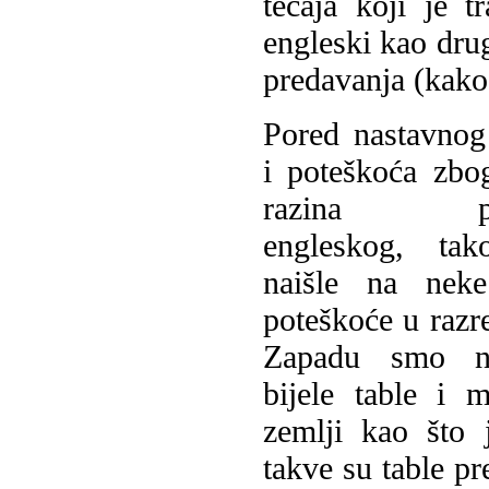
tečaja koji je t
engleski kao drug
predavanja (kako 
Pored nastavno
i poteškoća zbog
razina poz
engleskog, ta
naišle na neke
poteškoće u razr
Zapadu smo na
bijele table i 
zemlji kao što
takve su table pr