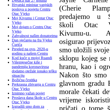
Djedica star 27 godina
Hrvatski ministar vanjskih
(Cherie Plam
poslova u posjetu Centru
Otac Vjeko
predajemo u S
Moj Kivumu i Centar Otac
Vjeko
školi Otac 
Moj dojam o Centru Otac
Kivumu-u.
Vjeko
Zahvalnost našim donatorima
osigurao prijevoz
Dan sjećanja na fra Vjeku
Ćurića
smo uložili svoj
Pregled na ovu, 2020-u
godinu u našem Centru
sklopu kojeg se 
Kod kuće u mojoj Ruandi
Višemjesečne kiše i
hranu, kao i og
pandemija koronavirusa
dodatno otežale ionako tešku
Nakon što smo t
situaciju
Božićna čestitka
glavnom gradu E
Prekrasna zbivanja u Centru
Otac Vjeko
morale čekati de
Iznimno važan posjet
Proslava dana škole u Centru
vrijeme iskoris
Otac Vjeko
pričati o tome 
Izgradili smo dom za