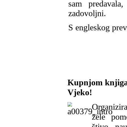
sam predavala,
zadovoljni.
S engleskog prev
Kupnjom knjiga
Vjeko!
Organizira
žele pomo
štivo, na