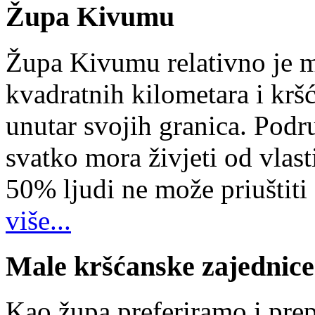
Župa Kivumu
Župa Kivumu relativno je 
kvadratnih kilometara i kr
unutar svojih granica. Podr
svatko mora živjeti od vlast
50% ljudi ne može priuštiti
više...
Male kršćanske zajednice
Kao župa preferiramo i pr