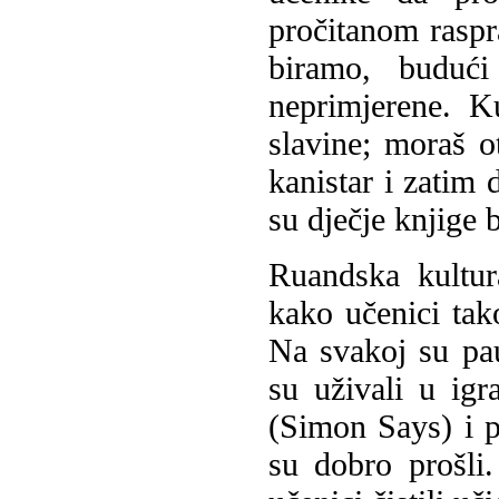
pročitanom raspra
biramo, budući
neprimjerene. K
slavine; moraš o
kanistar i zatim 
su dječje knjige b
Ruandska kultur
kako učenici tako
Na svakoj su pau
su uživali u ig
(Simon Says) i 
su dobro prošli