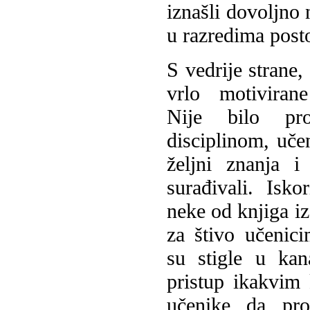
iznašli dovoljno 
u razredima postoj
S vedrije strane
vrlo motiviran
Nije bilo pr
disciplinom, učen
željni znanja 
surađivali. Isko
neke od knjiga iz
za štivo učenici
su stigle u ka
pristup ikakvim 
učenike da pro