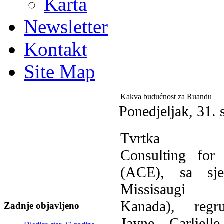
Karta
Newsletter
Kontakt
Site Map
Kakva budućnost za Ruandu
Ponedjeljak, 31. 
T
vrtka Ad
Consulting for
(ACE), sa sje
Missisaugi (
Kanada), regru
Zadnje objavljeno
Jayne Carliel