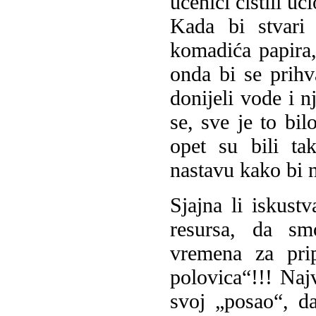
učenici čistili uč
Kada bi stvari 
komadića papira, 
onda bi se prihv
donijeli vode i n
se, sve je to bi
opet su bili ta
nastavu kako bi n
Sjajna li iskust
resursa, da smo
vremena za pri
polovica“!!! Naj
svoj „posao“, da