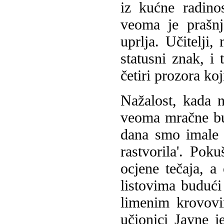
iz kućne radino
veoma je prašnj
uprlja. Učitelji,
statusni znak, i 
četiri prozora koj
Nažalost, kada n
veoma mračne bud
dana smo imale 
rastvorila'. Pok
ocjene tečaja, a
listovima budući 
limenim krovovi
učionici Jayne j