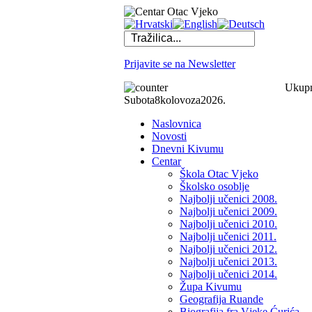
Prijavite se na Newsletter
Ukupno
Subota
8
kolovoza
2026.
Naslovnica
Novosti
Dnevni Kivumu
Centar
Škola Otac Vjeko
Školsko osoblje
Najbolji učenici 2008.
Najbolji učenici 2009.
Najbolji učenici 2010.
Najbolji učenici 2011.
Najbolji učenici 2012.
Najbolji učenici 2013.
Najbolji učenici 2014.
Župa Kivumu
Geografija Ruande
Biografija fra Vjeke Ćurića