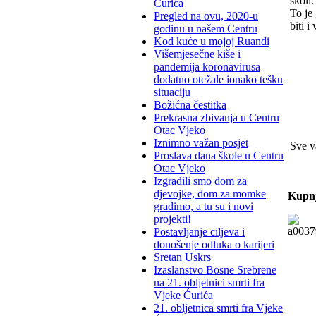
školi.
Ćurića
To je
Pregled na ovu, 2020-u
biti i
godinu u našem Centru
Kod kuće u mojoj Ruandi
Višemjesečne kiše i
pandemija koronavirusa
dodatno otežale ionako tešku
situaciju
Božićna čestitka
Prekrasna zbivanja u Centru
Otac Vjeko
Iznimno važan posjet
Sve v
Proslava dana škole u Centru
Otac Vjeko
Izgradili smo dom za
djevojke, dom za momke
Kupnj
gradimo, a tu su i novi
projekti!
Postavljanje ciljeva i
donošenje odluka o karijeri
Sretan Uskrs
Izaslanstvo Bosne Srebrene
na 21. obljetnici smrti fra
Vjeke Ćurića
21. obljetnica smrti fra Vjeke