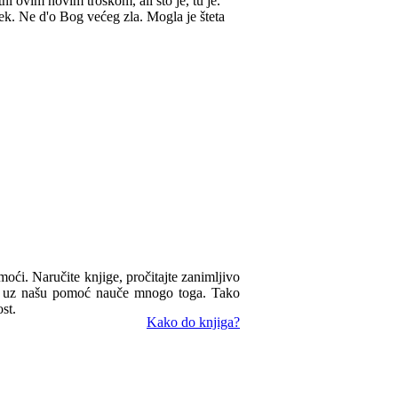
ni ovim novim troškom, ali što je, tu je.
jek. Ne d'o Bog većeg zla. Mogla je šteta
omoći. Naručite knjige, pročitajte zanimljivo
ua uz našu pomoć nauče mnogo toga. Tako
st.
Kako do knjiga?