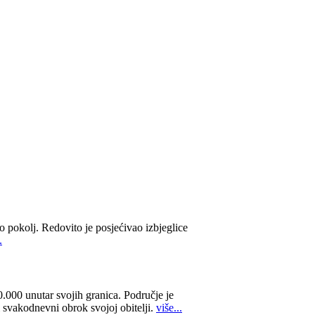
o pokolj. Redovito je posjećivao izbjeglice
.
000 unutar svojih granica. Područje je
i svakodnevni obrok svojoj obitelji.
više...