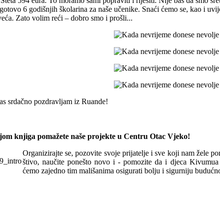
 Šteta 594 eura. To moramo sami popraviti i riješiti. Nije baš da smo sret
 gotovo 6 godišnjih školarina za naše učenike. Snaći ćemo se, kao i uvi
 veća. Zato volim reći – dobro smo i prošli...
as srdačno pozdravljam iz Ruande!
om knjiga pomažete naše projekte u Centru Otac Vjeko!
Organizirajte se, pozovite svoje prijatelje i sve koji nam žele p
štivo, naučite ponešto novo i - pomozite da i djeca Kivum
ćemo zajedno tim mališanima osigurati bolju i sigurniju budućno