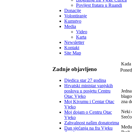
Povijest fratara u Ruandi
Donacije
Volontiranje
Kumstvo
Media
Video
Karta
Newsletter
Kontakt
Site Map
Kada 
Zadnje objavljeno
Ponedj
Djedica star 27 godina
Hrvatski ministar vanjskih
Jedna
poslova u posjetu Centru
blagos
Otac Vjeko
zna do
Moj Kivumu i Centar Otac
Vjeko
Neki d
Moj dojam o Centru Otac
Srećo
Vjeko
Zahvalnost našim donatorima
Međut
Dan sjećanja na fra Vjeku