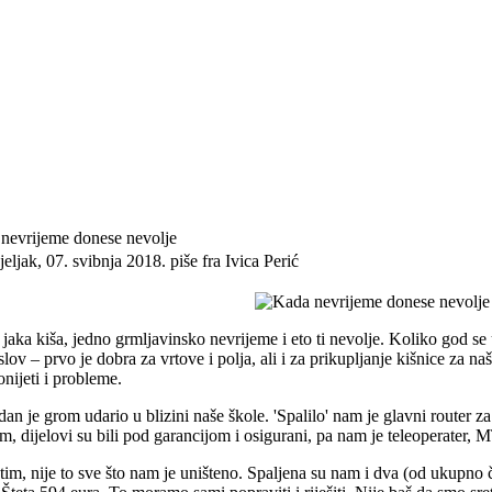
nevrijeme donese nevolje
eljak, 07. svibnja 2018.
piše fra Ivica Perić
 jaka kiša, jedno grmljavinsko nevrijeme i eto ti nevolje. Koliko god se 
lov – prvo je dobra za vrtove i polja, ali i za prikupljanje kišnice za 
nijeti i probleme.
an je grom udario u blizini naše škole. 'Spalilo' nam je glavni router za
m, dijelovi su bili pod garancijom i osigurani, pa nam je teleoperater, 
im, nije to sve što nam je uništeno. Spaljena su nam i dva (od ukupno 