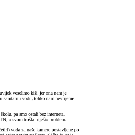
uvijek veselimo kiši, jer ona nam je
našu sanitarnu vodu, toliko nam nevrijeme
 školu, pa smo ostali bez interneta.
MTN, o svom trošku riješio problem.
četiri) voda za naše kamere postavljene po