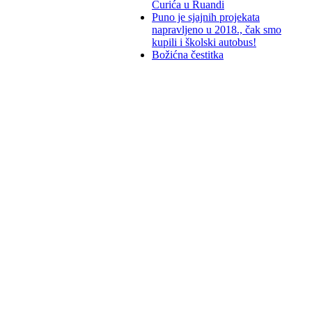
Ćurića u Ruandi
Puno je sjajnih projekata
napravljeno u 2018., čak smo
kupili i školski autobus!
Božićna čestitka