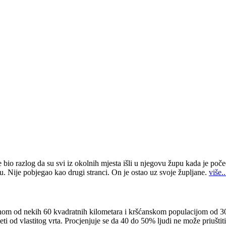
 bio razlog da su svi iz okolnih mjesta išli u njegovu župu kada je poče
u. Nije pobjegao kao drugi stranci. On je ostao uz svoje župljane.
više..
om od nekih 60 kvadratnih kilometara i kršćanskom populacijom od 30.
i od vlastitog vrta. Procjenjuje se da 40 do 50% ljudi ne može priuštit