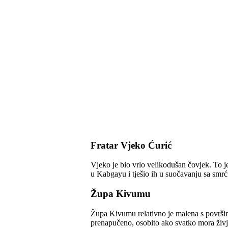
Fratar Vjeko Ćurić
Vjeko je bio vrlo velikodušan čovjek. To je
u Kabgayu i tješio ih u suočavanju sa smrć
Župa Kivumu
Župa Kivumu relativno je malena s površin
prenapučeno, osobito ako svatko mora živjet