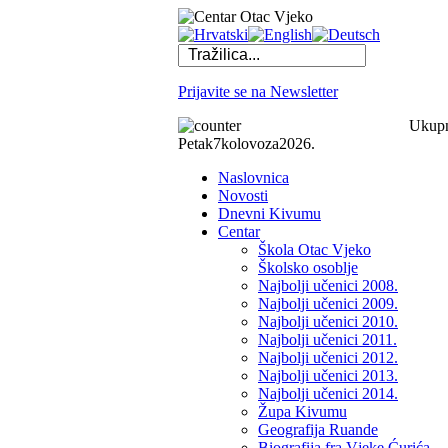
Prijavite se na Newsletter
Ukupno
Petak
7
kolovoza
2026.
Naslovnica
Novosti
Dnevni Kivumu
Centar
Škola Otac Vjeko
Školsko osoblje
Najbolji učenici 2008.
Najbolji učenici 2009.
Najbolji učenici 2010.
Najbolji učenici 2011.
Najbolji učenici 2012.
Najbolji učenici 2013.
Najbolji učenici 2014.
Župa Kivumu
Geografija Ruande
Biografija fra Vjeke Ćurića