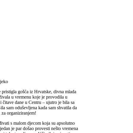
 pristigla gošća iz Hrvatske, divna mlada
živala u vremenu koje je provodila u
čitave dane u Centru – ujutro je bila sa
Bila sam oduševljena kada sam shvatila da
i za organiziranjem!
rađivati s malom djecom koja su apsolutno
 jedan je par došao provesti nešto vremena