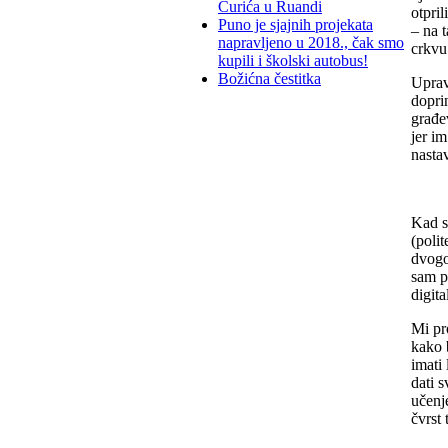
Ćurića u Ruandi
otpril
Puno je sjajnih projekata
– na 
napravljeno u 2018., čak smo
crkvu
kupili i školski autobus!
Božićna čestitka
Uprav
doprin
građev
jer i
nasta
Kad s
(poli
dvogo
sam p
digita
Mi pr
kako 
imati
dati 
učenj
čvrst 