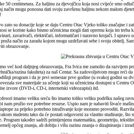
ike 50 centimetara. Za haljinu za djevojčicu koja nosi cvijeće smo odluči
taj način mogu ponosna dati svoju završenu haljinu nekom malom djetet
!
o zato su donacije koje se daju Centru Otac Vjeko toliko značajne i z
osi se koriste kako bismo učenicima mogli dati opremu koja im treba kako
inari, zavarivači, električari, informatičari i naravno krojači. I uprav
m pruža način za zaradu kojom mogu uzdržavati sebe i svoju obitelj. Sam
viti obrazovanje.
mo već kod daljnjeg obrazovanja, Fra Ivica me zamolio da razvijem pr
tehnička/razina fakulteta) za naš Centar. Sa zadovoljstvom mogu reći da
dišnji program i da je prvi semestar prve godine (u svakoj godini su d
ovezala sve materijale za učenje koji su učenicima dostupni u Centru O
lne izvore (DVD-i, CD-i, internetski videozapisi) itd.
ofesori imamo veliku sreću što imamo toliko veliku podršku našeg ravnat
bi nam pružio sve potrebne resurse. Uspio nam je nabaviti šivaće maši
 laptope za prijeko potrebno istraživanje koje moramo provoditi. Razvi
svakom studentu tako da će postati odgovorni za vlastito studiranje, što 
e. Program također sadrži primijenjenu matematiku, geometriju, tekstil
temelj općeg znanja, ali dobiju i višu razinu znanja o dizajniranju i izrad