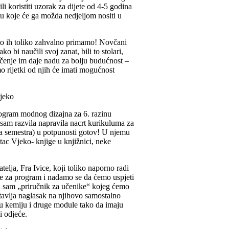
li koristiti uzorak za dijete od 4-5 godina
u koje će ga možda nedjeljom nositi u
ato ih toliko zahvalno primamo! Novčani
 bi naučili svoj zanat, bili to stolari,
o učenje im daje nadu za bolju budućnost –
o rijetki od njih će imati mogućnost
ogram modnog dizajna za 6. razinu
 sam razvila napravila nacrt kurikuluma za
va semestra) u potpunosti gotov! U njemu
tac Vjeko- knjige u knjižnici, neke
elja, Fra Ivice, koji toliko naporno radi
ne za program i nadamo se da ćemo uspjeti
la sam „priručnik za učenike“ kojeg ćemo
stavlja naglasak na njihovo samostalno
nu kemiju i druge module tako da imaju
i odjeće.