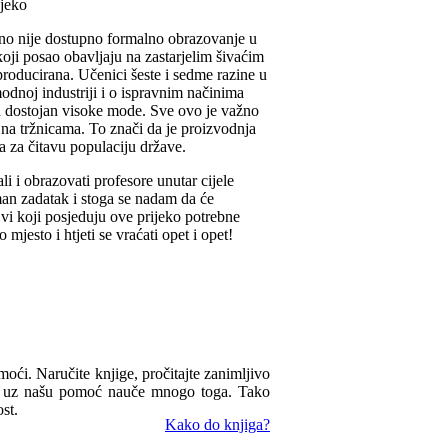
no nije dostupno formalno obrazovanje u
 koji posao obavljaju na zastarjelim šivaćim
roducirana. Učenici šeste i sedme razine u
odnoj industriji i o ispravnim načinima
in dostojan visoke mode. Sve ovo je važno
 na tržnicama. To znači da je proizvodnja
 za čitavu populaciju države.
i i obrazovati profesore unutar cijele
man zadatak i stoga se nadam da će
vi koji posjeduju ove prijeko potrebne
jesto i htjeti se vraćati opet i opet!
omoći. Naručite knjige, pročitajte zanimljivo
ua uz našu pomoć nauče mnogo toga. Tako
st.
Kako do knjiga?