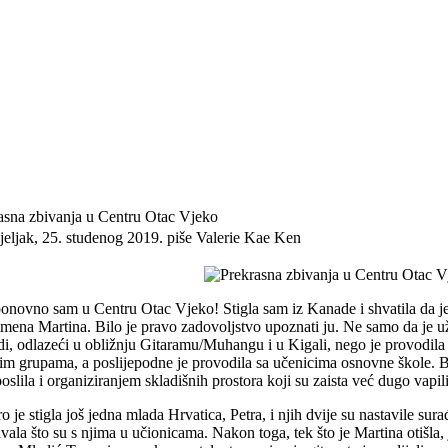
asna zbivanja u Centru Otac Vjeko
jeljak, 25. studenog 2019.
piše Valerie Kae Ken
ponovno sam u Centru Otac Vjeko! Stigla sam iz Kanade i shvatila da je
imena Martina. Bilo je pravo zadovoljstvo upoznati ju. Ne samo da je u
i, odlazeći u obližnju Gitaramu/Muhangu i u Kigali, nego je provodila i 
kim grupama, a poslijepodne je provodila sa učenicima osnovne škole. 
oslila i organiziranjem skladišnih prostora koji su zaista već dugo vapil
o je stigla još jedna mlada Hrvatica, Petra, i njih dvije su nastavile su
vala što su s njima u učionicama. Nakon toga, tek što je Martina otišla,