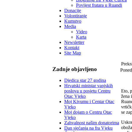
Povijest fratara u Ruandi
Donacije
Volontiranje
Kumstvo
Media
Video
Karta
Newsletter
Kontakt
Site Map
Prekr
Zadnje objavljeno
Poned
Djedica star 27 godina
Hrvatski ministar vanjskih
Eto, 
poslova u posjetu Centru
žena 
Otac Vjeko
Ruand
Moj Kivumu i Centar Otac
vrtić
Vjeko
se zap
Moj dojam o Centru Otac
Vjeko
Uskor
Zahvalnost našim donatorima
oboža
Dan sjećanja na fra Vjeku