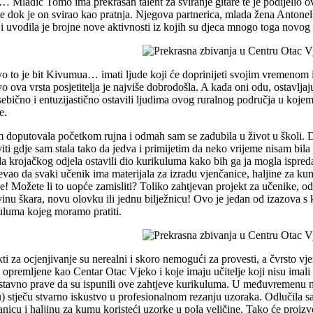
… Mladić Tomo ima prekrasan talent za sviranje gitare te je podijelio ova
e dok je on svirao kao pratnja. Njegova partnerica, mlada žena Antonell
 i uvodila je brojne nove aktivnosti iz kojih su djeca mnogo toga novog 
o to je bit Kivumua… imati ljude koji će doprinijeti svojim vremenom 
o ova vrsta posjetitelja je najviše dobrodošla. A kada oni odu, ostavlja
sebično i entuzijastično ostavili ljudima ovog ruralnog područja u kojem 
e.
m doputovala početkom rujna i odmah sam se zadubila u život u školi. D
iti gdje sam stala tako da jedva i primijetim da neko vrijeme nisam bila 
da krojačkog odjela ostavili dio kurikuluma kako bih ga ja mogla ispred
jevao da svaki učenik ima materijala za izradu vjenčanice, haljine za kum
e! Možete li to uopće zamisliti? Toliko zahtjevan projekt za učenike, od
inu škara, novu olovku ili jednu bilježnicu! Ovo je jedan od izazova s
uluma kojeg moramo pratiti.
kti za ocjenjivanje su nerealni i skoro nemogući za provesti, a čvrsto vj
 opremljene kao Centar Otac Vjeko i koje imaju učitelje koji nisu imali
stavno prave da su ispunili ove zahtjeve kurikuluma. U međuvremenu na
u) stječu stvarno iskustvo u profesionalnom rezanju uzoraka. Odlučila sa
anicu i haljinu za kumu koristeći uzorke u pola veličine. Tako će proizv