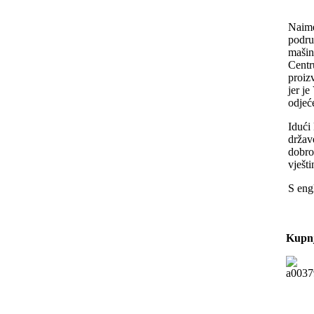
Naime
područ
mašin
Centr
proiz
jer j
odjeć
Idući
držav
dobro
vješti
S eng
Kupnj