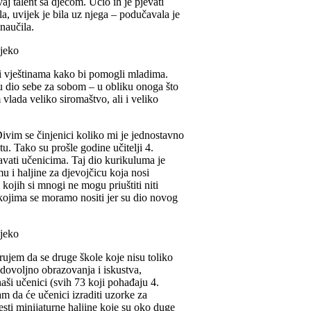
j talent sa djecom. Učio ih je pjevati
a, uvijek je bila uz njega – podučavala je
naučila.
i vještinama kako bi pomogli mladima.
ju dio sebe za sobom – u obliku onoga što
vlada veliko siromaštvo, ali i veliko
ivim se činjenici koliko mi je jednostavno
tu. Tako su prošle godine učitelji 4.
avati učenicima. Taj dio kurikuluma je
u i haljine za djevojčicu koja nosi
 kojih si mnogi ne mogu priuštiti niti
 kojima se moramo nositi jer su dio novog
erujem da se druge škole koje nisu toliko
 dovoljno obrazovanja i iskustva,
ši učenici (svih 73 koji pohađaju 4.
m da će učenici izraditi uzorke za
esti minijaturne haljine koje su oko duge