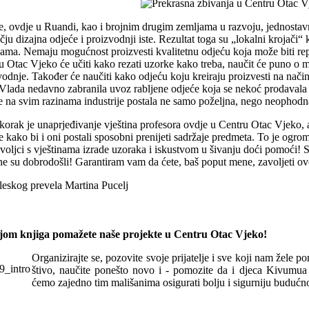
, ovdje u Ruandi, kao i brojnim drugim zemljama u razvoju, jednostav
ju dizajna odjeće i proizvodnji iste. Rezultat toga su „lokalni krojači“
ama. Nemaju mogućnost proizvesti kvalitetnu odjeću koja može biti rep
u Otac Vjeko će učiti kako rezati uzorke kako treba, naučit će puno o m
vodnje. Također će naučiti kako odjeću koju kreiraju proizvesti na nač
e Vlada nedavno zabranila uvoz rabljene odjeće koja se nekoć prodavala
e na svim razinama industrije postala ne samo poželjna, nego neophodna
 korak je unaprjeđivanje vještina profesora ovdje u Centru Otac Vjeko, al
e kako bi i oni postali sposobni prenijeti sadržaje predmeta. To je ogro
voljci s vještinama izrade uzoraka i iskustvom u šivanju doći pomoći! S
ne su dobrodošli! Garantiram vam da ćete, baš poput mene, zavoljeti ovo m
leskog prevela Martina Pucelj
om knjiga pomažete naše projekte u Centru Otac Vjeko!
Organizirajte se, pozovite svoje prijatelje i sve koji nam žele p
štivo, naučite ponešto novo i - pomozite da i djeca Kivum
ćemo zajedno tim mališanima osigurati bolju i sigurniju budućno