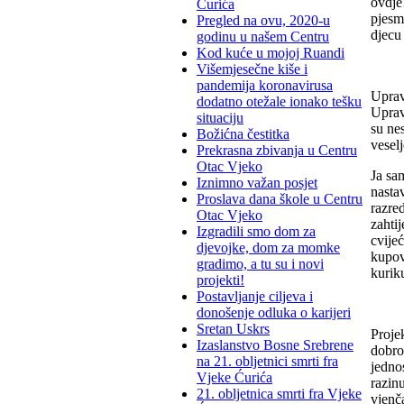
ovdje
Ćurića
pjesm
Pregled na ovu, 2020-u
djecu
godinu u našem Centru
Kod kuće u mojoj Ruandi
Višemjesečne kiše i
pandemija koronavirusa
Uprav
dodatno otežale ionako tešku
Uprav
situaciju
su ne
Božićna čestitka
veselj
Prekrasna zbivanja u Centru
Otac Vjeko
Ja sa
Iznimno važan posjet
nastav
Proslava dana škole u Centru
razre
Otac Vjeko
zahti
Izgradili smo dom za
cvijeć
djevojke, dom za momke
kupov
gradimo, a tu su i novi
kurik
projekti!
Postavljanje ciljeva i
donošenje odluka o karijeri
Sretan Uskrs
Proje
Izaslanstvo Bosne Srebrene
dobro
na 21. obljetnici smrti fra
jedno
Vjeke Ćurića
razin
21. obljetnica smrti fra Vjeke
vjenč