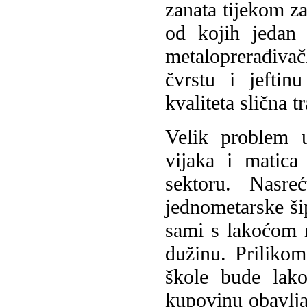
zanata tijekom za
od kojih jedan 
metaloprerađiva
čvrstu i jeftin
kvaliteta slična tr
Velik problem u
vijaka i matic
sektoru. Nasre
jednometarske ši
sami s lakoćom m
dužinu. Priliko
škole bude lako
kupovinu obavlja