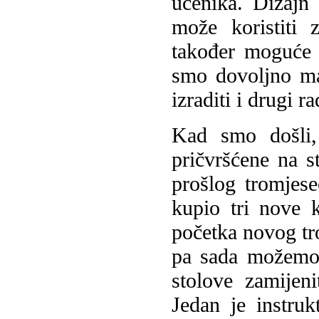
učenika. Dizajn 
može koristiti 
također moguće z
smo dovoljno mat
izraditi i drugi ra
Kad smo došli, 
pričvršćene na s
prošlog tromjeseč
kupio tri nove k
početka novog tr
pa sada možemo 
stolove zamijen
Jedan je instruk