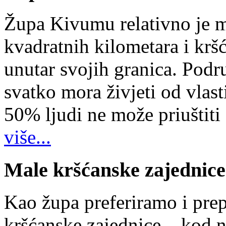
Župa Kivumu relativno je 
kvadratnih kilometara i kr
unutar svojih granica. Podr
svatko mora živjeti od vlast
50% ljudi ne može priuštiti
više...
Male kršćanske zajednice
Kao župa preferiramo i pr
kršćanske zajednice – kod 