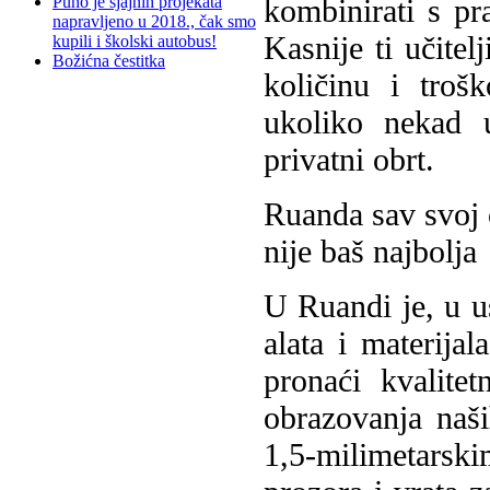
kombinirati s pr
Puno je sjajnih projekata
napravljeno u 2018., čak smo
Kasnije ti učitel
kupili i školski autobus!
Božićna čestitka
količinu i troš
ukoliko nekad u
privatni obrt.
Ruanda sav svoj č
nije baš najbolja
U Ruandi je, u 
alata i materija
pronaći kvalite
obrazovanja naši
1,5-milimetars