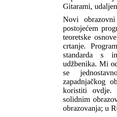
Gitarami, udalje
Novi obrazovni
postojećem progr
teoretske osnove
crtanje. Progra
standarda s i
udžbenika. Mi od
se jednostavn
zapadnjačkog o
koristiti ovdj
solidnim obrazo
obrazovanja; u R