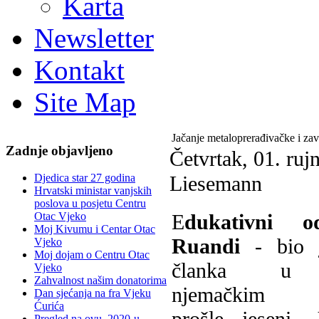
Karta
Newsletter
Kontakt
Site Map
Jačanje metaloprerađivačke i zav
Zadnje objavljeno
Četvrtak, 01. ruj
Liesemann
Djedica star 27 godina
Hrvatski ministar vanjskih
poslova u posjetu Centru
E
dukativni 
Otac Vjeko
Moj Kivumu i Centar Otac
Ruandi
- bio j
Vjeko
Moj dojam o Centru Otac
članka u 
Vjeko
Zahvalnost našim donatorima
njemačkim n
Dan sjećanja na fra Vjeku
Ćurića
prošle jeseni. 
Pregled na ovu, 2020-u