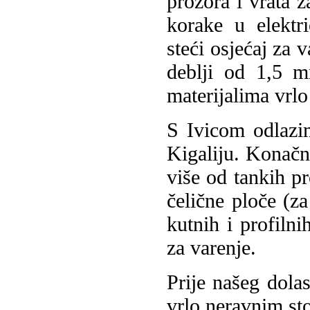
prozora i vrata z
korake u elektr
steći osjećaj za 
deblji od 1,5 m
materijalima vrlo
S Ivicom odlazi
Kigaliju. Konačn
više od tankih pr
čelične ploče (za
kutnih i profilni
za varenje.
Prije našeg dola
vrlo neravnim st