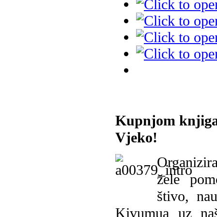
Kupnjom knjiga
Vjeko!
Organizira
žele pomo
štivo, na
Kivumua uz na