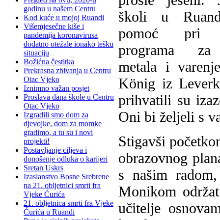
godinu u našem Centru
školi u Ruand
Kod kuće u mojoj Ruandi
Višemjesečne kiše i
pomoć pri kr
pandemija koronavirusa
dodatno otežale ionako tešku
programa za 
situaciju
Božićna čestitka
metala i varenj
Prekrasna zbivanja u Centru
König iz Leverk
Otac Vjeko
Iznimno važan posjet
prihvatili su iz
Proslava dana škole u Centru
Otac Vjeko
Oni bi željeli s v
Izgradili smo dom za
djevojke, dom za momke
gradimo, a tu su i novi
Stigavši početk
projekti!
Postavljanje ciljeva i
obrazovnog plana
donošenje odluka o karijeri
Sretan Uskrs
s našim radom, 
Izaslanstvo Bosne Srebrene
na 21. obljetnici smrti fra
Monikom održati
Vjeke Ćurića
21. obljetnica smrti fra Vjeke
učitelje osnova
Ćurića u Ruandi