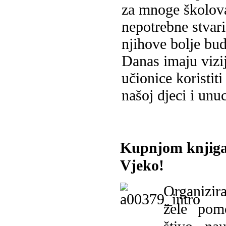
za mnoge školovan
nepotrebne stvari
njihove bolje bud
Danas imaju vizi
učionice koristiti
našoj djeci i unu
Kupnjom knjiga
Vjeko!
Organizira
žele pomo