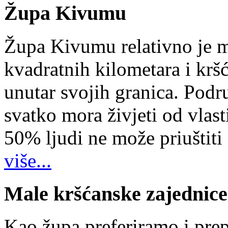
Župa Kivumu
Župa Kivumu relativno je 
kvadratnih kilometara i kr
unutar svojih granica. Podr
svatko mora živjeti od vlast
50% ljudi ne može priuštiti
više...
Male kršćanske zajednice
Kao župa preferiramo i pr