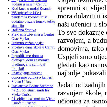
godinu u našem Centru
spremni su slijed
Kod kuće u mojoj Ruandi
Višemjesečne kiše i
mora dolaziti u i
pandemija koronavirusa
dodatno otežale ionako tešku
naši učenici u sl
situaciju
Božićna čestitka
To sve dokazuje 
Prekrasna zbivanja u Centru
razvojem, a budu
Otac Vjeko
Iznimno važan posjet
domovima, tako ut
Proslava dana škole u Centru
Otac Vjeko
Uspjeli smo utjec
Izgradili smo dom za
djevojke, dom za momke
gledati kao osnov
gradimo, a tu su i novi
projekti!
najbolje pokazal
Postavljanje ciljeva i
donošenje odluka o karijeri
Sretan Uskrs
Jedan od zadnjih 
Izaslanstvo Bosne Srebrene
na 21. obljetnici smrti fra
razvojem škole, n
Vjeke Ćurića
21. obljetnica smrti fra Vjeke
učionica za osno
Ćurića u Ruandi