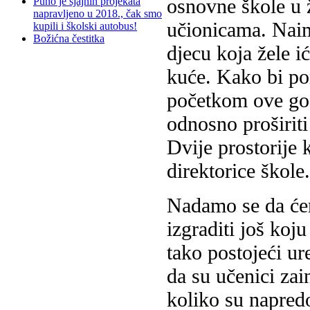
osnovne škole u 
Puno je sjajnih projekata
napravljeno u 2018., čak smo
učionicama. Naim
kupili i školski autobus!
Božićna čestitka
djecu koja žele i
kuće. Kako bi po
početkom ove godi
odnosno proširiti 
Dvije prostorije 
direktorice škole.
Nadamo se da ćem
izgraditi još koj
tako postojeći ur
da su učenici zai
koliko su napred