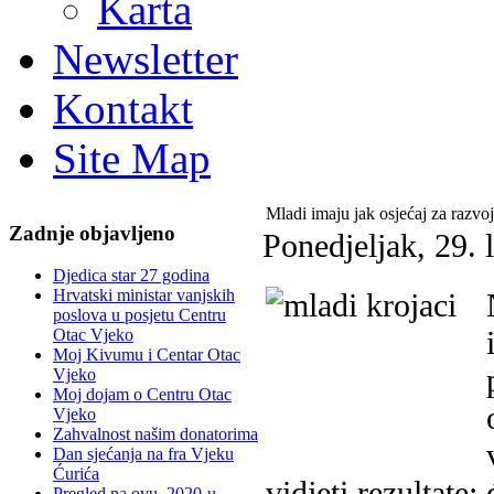
Karta
Newsletter
Kontakt
Site Map
Mladi imaju jak osjećaj za razvoj
Zadnje objavljeno
Ponedjeljak, 29. 
Djedica star 27 godina
Hrvatski ministar vanjskih
poslova u posjetu Centru
Otac Vjeko
Moj Kivumu i Centar Otac
Vjeko
Moj dojam o Centru Otac
Vjeko
Zahvalnost našim donatorima
Dan sjećanja na fra Vjeku
Ćurića
vidjeti rezultate
Pregled na ovu, 2020-u