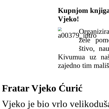
Kupnjom knjiga
Vjeko!
Organizira
žele pomo
štivo, na
Kivumua uz na
zajedno tim mališ
Fratar Vjeko Ćurić
Vjeko je bio vrlo velikoduš