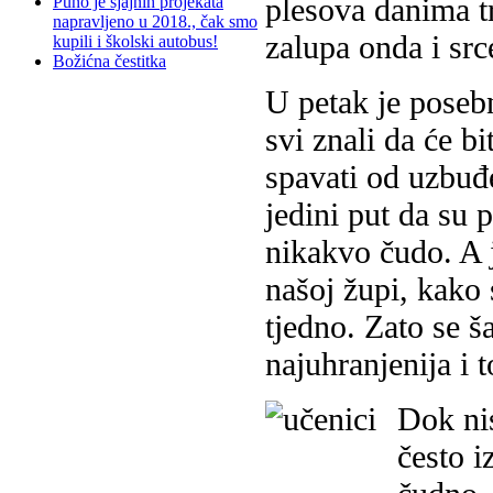
plesova danima tr
Puno je sjajnih projekata
napravljeno u 2018., čak smo
zalupa onda i src
kupili i školski autobus!
Božićna čestitka
U petak je posebn
svi znali da će b
spavati od uzbuđe
jedini put da su 
nikakvo čudo. A jo
našoj župi, kako
tjedno. Zato se š
najuhranjenija i t
Dok nis
često i