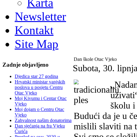
Karta
Newsletter
Kontakt
Site Map
Dan škole Otac Vjeko
Zadnje objavljeno
Subota, 30. lipnj
Djedica star 27 godina
Hrvatski ministar vanjskih
„Nadam
poslova u posjetu Centru
uživati
Otac Vjeko
Moj Kivumu i Centar Otac
školu i
Vjeko
Moj dojam o Centru Otac
Budući da je u č
Vjeko
Zahvalnost našim donatorima
mislili slaviti na
Dan sjećanja na fra Vjeku
Ćurića
Svi smo se složil
Pregled na ovu, 2020-u