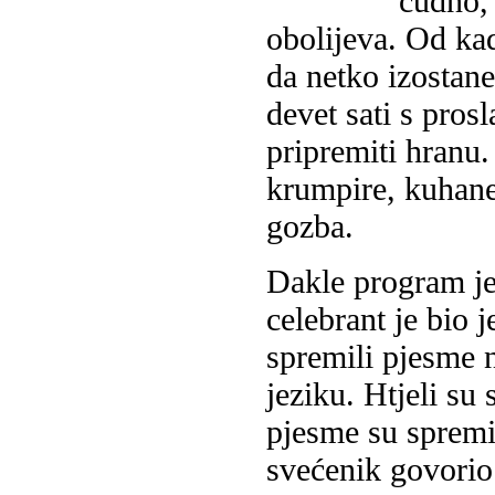
čudno, 
obolijeva. Od kad
da netko izostan
devet sati s pros
pripremiti hranu.
krumpire, kuhane 
gozba.
Dakle program je
celebrant je bio 
spremili pjesme 
jeziku. Htjeli su
pjesme su spremil
svećenik govorio