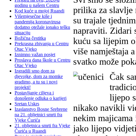
godinu u našem Centru
prilika za slavlj
Kod kuće u mojoj Ruandi
Višemjesečne kiše i
su trajale tjednim
pandemija koronavirusa
dodatno otežale ionako tešku
napraviti. Zidari 
situaciju
Božićna čestitka
kuću sa lijepim o
Prekrasna zbivanja u Centru
više namještaja a
Otac Vjeko
Iznimno važan posjet
svatko može poka
Proslava dana škole u Centru
Otac Vjeko
Izgradili smo dom za
Čak sam
djevojke, dom za momke
gradimo, a tu su i novi
tradici
projekti!
Postavljanje ciljeva i
lijepo 
donošenje odluka o karijeri
Sretan Uskrs
nikako navikli vi
Izaslanstvo Bosne Srebrene
na 21. obljetnici smrti fra
nekim majicama i
Vjeke Ćurića
21. obljetnica smrti fra Vjeke
jako lijepo vidje
Ćurića u Ruandi