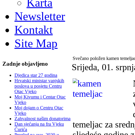
Karta
Newsletter
Kontakt
Site Map
Svečano položen kamen temeljac
Zadnje objavljeno
Srijeda, 01. srpn
Djedica star 27 godina
Hrvatski ministar vanjskih
poslova u posjetu Centru
Otac Vjeko
Moj Kivumu i Centar Otac
Vjeko
Moj dojam o Centru Otac
Vjeko
Zahvalnost našim donatorima
temeljac za sredn
Dan sjećanja na fra Vjeku
Ćurića
sljedeće godine z
Pregled na ovu, 2020-u