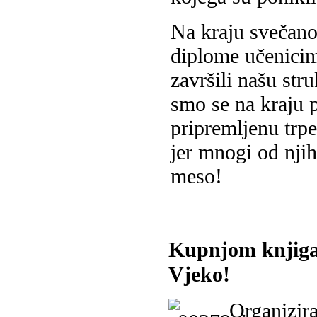
Na kraju svečanos
diplome učenicim
završili našu str
smo se na kraju p
pripremljenu trpe
jer mnogi od nji
meso!
Kupnjom knjiga
Vjeko!
Organizira