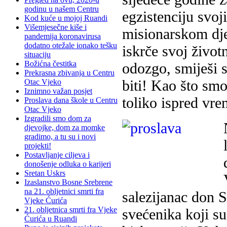
godinu u našem Centru
egzistenciju svoj
Kod kuće u mojoj Ruandi
Višemjesečne kiše i
misionarskom dje
pandemija koronavirusa
dodatno otežale ionako tešku
iskrče svoj život
situaciju
Božićna čestitka
odozgo, smiješi s
Prekrasna zbivanja u Centru
biti! Kao što smo
Otac Vjeko
Iznimno važan posjet
toliko ispred vre
Proslava dana škole u Centru
Otac Vjeko
Izgradili smo dom za
djevojke, dom za momke
gradimo, a tu su i novi
projekti!
Postavljanje ciljeva i
donošenje odluka o karijeri
Sretan Uskrs
Izaslanstvo Bosne Srebrene
na 21. obljetnici smrti fra
salezijanac don 
Vjeke Ćurića
21. obljetnica smrti fra Vjeke
svećenika koji su
Ćurića u Ruandi