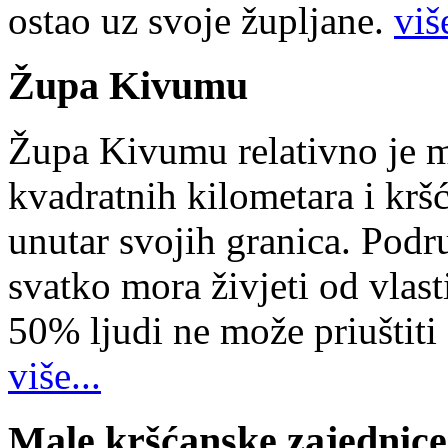
ostao uz svoje župljane.
više
Župa Kivumu
Župa Kivumu relativno je 
kvadratnih kilometara i kr
unutar svojih granica. Podr
svatko mora živjeti od vlast
50% ljudi ne može priuštiti
više...
Male kršćanske zajednice