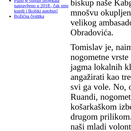
biskup naše Kab
Puno je sjajnih projekata
napravljeno u 2018., čak smo
mnošvu okupljen
kupili i školski autobus!
Božićna čestitka
velikog ambasado
Obradovića.
Tomislav je, nai
nogometne vrste 
jagma lokalnih kl
angažirati kao tre
svi ga vole. No,
Ruandi, nogomet
košarkaškom izbo
drugom prilikom.
naši mladi volont