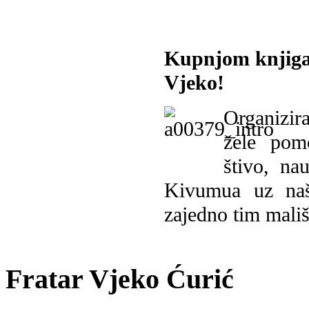
Kupnjom knjiga
Vjeko!
Organizira
žele pomo
štivo, na
Kivumua uz na
zajedno tim mališ
Fratar Vjeko Ćurić