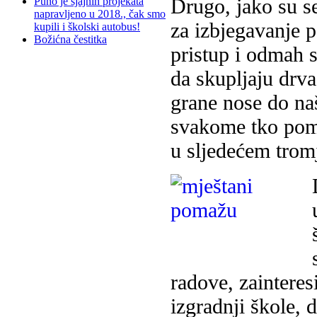
Drugo, jako su se
Puno je sjajnih projekata
napravljeno u 2018., čak smo
za izbjegavanje 
kupili i školski autobus!
Božićna čestitka
pristup i odmah
da skupljaju drva
grane nose do na
svakome tko pomo
u sljedećem trom
radove, zainteres
izgradnji škole, d