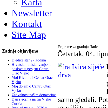
Karta
Newsletter
Kontakt
Site Map
Pripreme za gradnju škole
Zadnje objavljeno
Četvrtak, 04. lip
Djedica star 27 godina
Hrvatski ministar vanjskih
poslova u posjetu Centru
Otac Vjeko
Moj Kivumu i Centar Otac
Vjeko
Moj dojam o Centru Otac
Vjeko
Zahvalnost našim donatorima
samo gledali. Po
Dan sjećanja na fra Vjeku
Ćurića
gradilište, a moji
Pregled na ovu, 2020-u