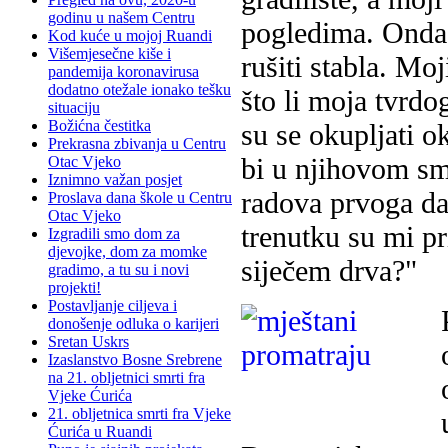
godinu u našem Centru
pogledima. Onda 
Kod kuće u mojoj Ruandi
Višemjesečne kiše i
rušiti stabla. Moj
pandemija koronavirusa
dodatno otežale ionako tešku
što li moja tvrd
situaciju
Božićna čestitka
su se okupljati o
Prekrasna zbivanja u Centru
bi u njihovom sm
Otac Vjeko
Iznimno važan posjet
radova prvoga da
Proslava dana škole u Centru
Otac Vjeko
trenutku su mi pri
Izgradili smo dom za
djevojke, dom za momke
siječem drva?"
gradimo, a tu su i novi
projekti!
Postavljanje ciljeva i
donošenje odluka o karijeri
Sretan Uskrs
Izaslanstvo Bosne Srebrene
na 21. obljetnici smrti fra
Vjeke Ćurića
21. obljetnica smrti fra Vjeke
Ćurića u Ruandi