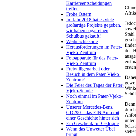
Karriereentscheidungen
Chine
treffen
Afrik
Frohe Ostern
Im Jahr 2018 hat es viele
Jedoc
großartige Projekte gegeben,
sowei
wir haben sogar einen
Stahl
Schulbus gekauft!
gesch
Weihnachtskarte
finde
Herausforderungen im Pater-
der H
Vjeko-Zentrum
ausge
Fotoapparate für das Pater-
erstm
Vjeko-Zentrum
erste
Freiwilligenarbeit oder
Besuch in dem Pater-Vjeko-
Daher
Zentrum?
gewor
Die Feier des Tages der Pater-
Winke
Vjeko-Schule
Schül
Noch einmal im Pater-Vjeko-
Zentrum
Denn 
Unserer Mercedes-Benz
durch
GD290 – das EIN Auto mit
Anfor
einer Geschichte hinter sich
unter
Ein Geschenk für Cedrique
belas
Wenn das Unwetter Übel
stehe
bringt