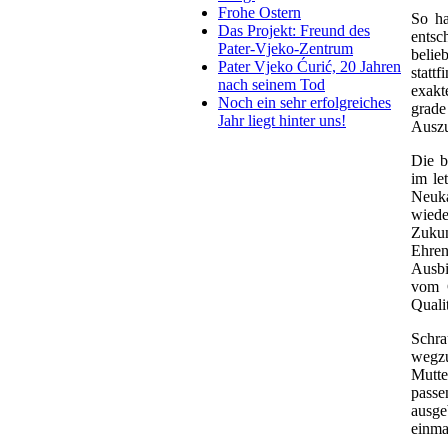
Frohe Ostern
S
o ha
Das Projekt: Freund des
entsc
Pater-Vjeko-Zentrum
belie
Pater Vjeko Ćurić, 20 Jahren
statt
nach seinem Tod
exakt
Noch ein sehr erfolgreiches
grade
Jahr liegt hinter uns!
Auszu
Die b
im le
Neuka
wiede
Zukun
Ehren
Ausbi
vom C
Quali
Schra
wegzu
Mutte
passe
ausge
einma