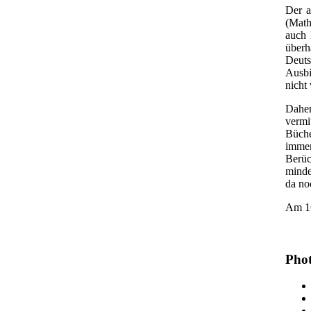
Der a
(Math
auch 
überh
Deuts
Ausbi
nicht
Daher
vermi
Büche
immer
Berüc
minde
da no
Am 16
Phot