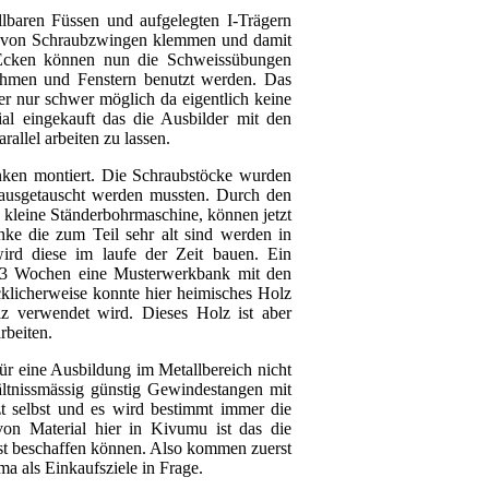
lbaren Füssen und aufgelegten I-Trägern
lfe von Schraubzwingen klemmen und damit
 Ecken können nun die Schweissübungen
ahmen und Fenstern benutzt werden. Das
r nur schwer möglich da eigentlich keine
ial eingekauft das die Ausbilder mit den
llel arbeiten zu lassen.
ken montiert. Die Schraubstöcke wurden
l ausgetauscht werden mussten. Durch den
kleine Ständerbohrmaschine, können jetzt
nke die zum Teil sehr alt sind werden in
ird diese im laufe der Zeit bauen. Ein
en 3 Wochen eine Musterwerkbank mit den
ücklicherweise konnte hier heimisches Holz
 verwendet wird. Dieses Holz ist aber
rbeiten.
r eine Ausbildung im Metallbereich nicht
tnissmässig günstig Gewindestangen mit
t selbst und es wird bestimmt immer die
on Material hier in Kivumu ist das die
bst beschaffen können. Also kommen zuerst
ma als Einkaufsziele in Frage.