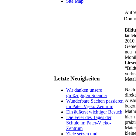
Site Map
Aufba
Donne
B
ild
laute
2010.
Gebi
neu g
Moni
Lie
“Bil
verb
Letzte Neuigkeiten
Metal
Nach 
Wir danken unsere
direk
großzügigen Spender
Ausb
Wunderbare Sachen passieren
bego
im Pater-Vjeko-Zentrum
Mathe
Ein äußerst wichtiger Besuch
hier 
Die Feier des Tages der
prakt
Schule im Pater-Vjeko-
Mater
Zentrum
klein
Ziele setzen und