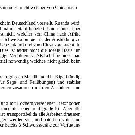
, zumindest nicht welcher von China nach
icht in Deutschland vorstellt. Ruanda wird,
ina mit Stahl beliefert. Und chinesischer
est nicht welcher von China nach Afrika
.B. Schweissübungen in der Ausbildung zu
ilen verkauft und zum Einsatz gebracht. In
ies ist leider nicht die ideale Basis um
gige Verfahren ist. Als Lehrling muss man
rial notwendig welches nicht gleich beim
nem grossen Metallhandel in Kigali fündig
r Säge- und Feilübungen) und stabiler
r werden zusammen mit den Ausbildern und
 und mit Löchern versehenen Betonboden
bauen der eben und grade ist. Aber die
t, transportabel da alle Arbeiten draussen
gert werden soll, und natürlich stabil und
ier bereits 3 Schweissgeräte zur Verfügung