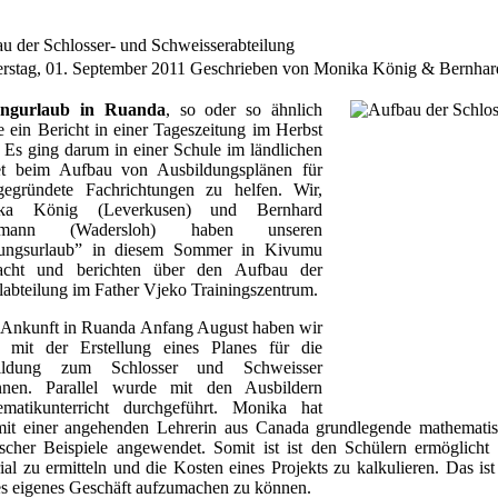
u der Schlosser- und Schweisserabteilung
rstag, 01. September 2011
Geschrieben von Monika König & Bernhar
ungurlaub in Ruanda
, so oder so ähnlich
te ein Bericht in einer Tageszeitung im Herbst
 Es ging darum in einer Schule im ländlichen
et beim Aufbau von Ausbildungsplänen für
egründete Fachrichtungen zu helfen. Wir,
ka König (Leverkusen) und Bernhard
semann (Wadersloh) haben unseren
dungsurlaub” in diesem Sommer in Kivumu
racht und berichten über den Aufbau der
labteilung im Father Vjeko Trainingszentrum.
Ankunft in Ruanda Anfang August haben wir
t mit der Erstellung eines Planes für die
ildung zum Schlosser und Schweisser
nnen. Parallel wurde mit den Ausbildern
matikunterricht durchgeführt. Monika hat
mit einer angehenden Lehrerin aus Canada grundlegende mathemat
ischer Beispiele angewendet. Somit ist ist den Schülern ermöglich
ial zu ermitteln und die Kosten eines Projekts zu kalkulieren. Das is
es eigenes Geschäft aufzumachen zu können.