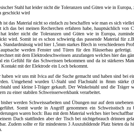
sischer Stahl hat leider nicht die Toleranzen und Güten wie in Europa
a geschickt wird
h ist das Material nicht so einfach zu beschaffen wie man es sich vielle
t ich das bei meinen Recherchen erfahren habe, hauptsächlich von Ch
 hat leider nicht die Toleranzen und Güten wie in Europa, zumind
ickt wird. Somit ist es schon schwierig das passende Material für z
n. Standardmässig wird hier 1,5mm starkes Blech in verschiedenen Prof
auptsache werden Fenster und Türen für den Häuserbau gefertigt. D
rechnet mit dem Elektrodeschweissen anzufangen welches hier das gän
al ein Gefühl für das Schweissen bekommen und da ist stärkeres Mate
n Kontakt mit der Elektrode ein Loch bekommt.
 haben wir uns mit Ivica auf die Suche gemacht und haben sind bei ei
den. Umgehend wurden U-Stahl und Flachstahl in 8mm stärke (fü
lstahl und kleine I-Träger gekauft. Der Winkelstahl und die Träge
ern zu einer stabilen Schweisserwerkbank verarbeitet.
bisher werden Schweissarbeiten und Übungen nur auf dem unebenen
geführt. Somit wurde in Angriff genommen ein Schweisstisch zu 
derungen waren hoch: Bau mit dem Material welches hier beschaffbar is
 einem Dach stattfinden aber der Tisch bei nichtgebrauch drinnen gela
tbar. Zudem sollte er für mindestens 3 Auszubildende Platz bieten da h
n.