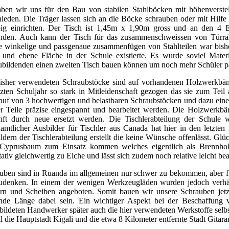
ben wir uns für den Bau von stabilen Stahlböcken mit höhenverstel
hieden. Die Träger lassen sich an die Böcke schrauben oder mit Hi
big einrichten. Der Tisch ist 1,45m x 1,90m gross und an den 4
finden. Auch kann der Tisch für das zusammenschweissen von Türr
e winkelige und passgenaue zusammenfügen von Stahlteilen war bishe
 und ebene Fläche in der Schule existierte. Es wurde soviel Mater
bildenden einen zweiten Tisch bauen können um noch mehr Schüler para
isher verwendeten Schraubstöcke sind auf vorhandenen Holzwerkbän
tzten Schuljahr so stark in Mitleidenschaft gezogen das sie zum Tei
uf von 3 hochwertigen und belastbaren Schraubstöcken und dazu eine 
r Teile präzise eingespannt und bearbeitet werden. Die Holzwerkbä
ft durch neue ersetzt werden. Die Tischlerabteilung der Schule w
amtlicher Ausbilder für Tischler aus Canada hat hier in den letzt
ldern der Tischlerabteilung erstellt die keine Wünsche offenlässt. Gl
yprusbaum zum Einsatz kommen welches eigentlich als Brennholz
tativ gleichwertig zu Eiche und lässt sich zudem noch relative leicht bea
uben sind in Ruanda im allgemeinen nur schwer zu bekommen, aber fü
denken. In einem der wenigen Werkzeugläden wurden jedoch verhäl
rn und Scheiben angeboten. Somit bauen wir unsere Schrauben jetz
nde Länge dabei sein. Ein wichtiger Aspekt bei der Beschaffung v
bildeten Handwerker später auch die hier verwendeten Werkstoffe sel
l die Hauptstadt Kigali und die etwa 8 Kilometer entfernte Stadt Gitara