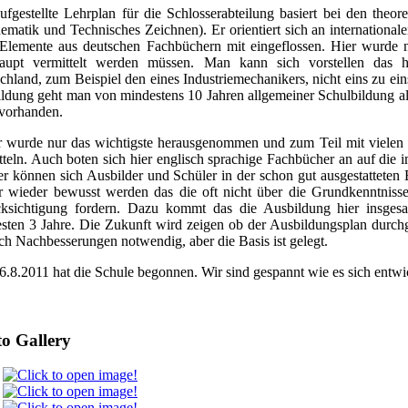
ufgestellte Lehrplan für die Schlosserabteilung basiert bei den theo
ematik und Technisches Zeichnen). Er orientiert sich an internationa
Elemente aus deutschen Fachbüchern mit eingeflossen. Hier wurde n
aupt vermittelt werden müssen. Man kann sich vorstellen das h
chland, zum Beispiel den eines Industriemechanikers, nicht eins zu ei
ldung geht man von mindestens 10 Jahren allgemeiner Schulbildung als
 vorhanden.
 wurde nur das wichtigste herausgenommen und zum Teil mit vielen B
tteln. Auch boten sich hier englisch sprachige Fachbücher an auf die
r können sich Ausbilder und Schüler in der schon gut ausgestatteten
 wieder bewusst werden das die oft nicht über die Grundkenntnisse
ksichtigung fordern. Dazu kommt das die Ausbildung hier insgesa
sten 3 Jahre. Die Zukunft wird zeigen ob der Ausbildungsplan durchg
ch Nachbesserungen notwendig, aber die Basis ist gelegt.
.8.2011 hat die Schule begonnen. Wir sind gespannt wie es sich entwick
o Gallery