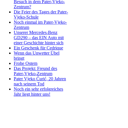
Besuch in dem Pater-Vjeko-
Zentrum?
Die Feier des Tages der Pater-
Vjeko-Schule
Noch einmal im Pater-Vjeko-
Zentrum
Unserer Mercedes-Benz
GD290 – das EIN Auto mit
einer Geschichte hinter sich
Ein Geschenk für Cedrique
Wenn das Unwetter Übel
bringt
Frohe Ostern
Das Projekt: Freund des
Pater-Vjeko-Zentrum
Pater Vjeko Ćurić, 20 Jahren
nach seinem Tod
Noch ein sehr erfolgreiches
Jahr liegt hinter uns!