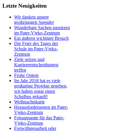
Letzte Neuigkeiten
Wir danken unsere
großzügigen Spender
Wunderbare Sachen passieren
im Pater-Vjeko-Zentrum
Ein äußerst wichtiger Besuch
Die Feier des Tages der
Schule im Pater-Vjeko-
Zentrum
Ziele setzen und
Karriereentscheidungen
treffen
Frohe Ostern
Im Jahr 2018 hat es viele
großartige Projekte gegeben,
wir haben sogar einen
Schulbus gekauft!
Weihnachtskarte
Herausforderungen im Pater-
Vjeko-Zentrum
Fotoapparate für das Pater-
Vjeko-Zentrum
Freiwilligenarbeit oder