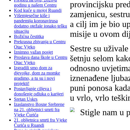
provincijsku pred
godinu u našem Centru
Kod kuće u mojoj Ruandi
zamjenicu, sestru
Višemjesečne kiše i
pandemija koronavirusa
a cilj im je bio 
dodatno otežale ionako tešku
situaciju
misije u ovom dij
Božićna čestitka
Prekrasna zbivanja u Centru
Sestre su uživale
Otac Vjeko
Iznimno važan posjet
šetnju selom kako
Proslava dana škole u Centru
Otac Vjeko
odnosno uvjetima
Izgradili smo dom za
djevojke, dom za momke
iznenađene ljubaz
gradimo, a tu su i novi
projekti!
puni ponosa kada
Postavljanje ciljeva i
donošenje odluka o karijeri
u vrlo, vrlo tešk
Sretan Uskrs
Izaslanstvo Bosne Srebrene
na 21. obljetnici smrti fra
Vjeke Ćurića
21. obljetnica smrti fra Vjeke
Ćurića u Ruandi