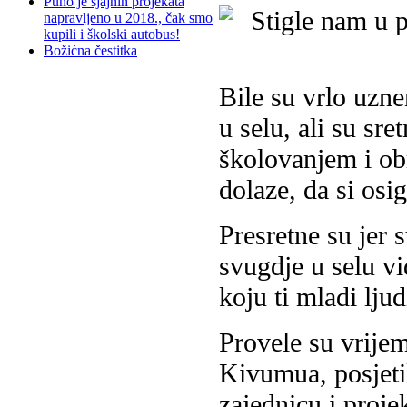
Puno je sjajnih projekata
napravljeno u 2018., čak smo
kupili i školski autobus!
Božićna čestitka
Bile su vrlo uzn
u selu, ali su sr
školovanjem i o
dolaze, da si osi
Presretne su jer 
svugdje u selu vid
koju ti mladi lju
Provele su vrije
Kivumua, posjeti
zajednicu i proje