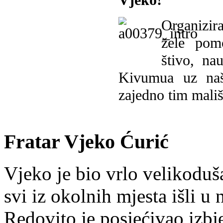
Vjeko!
Organizira
žele pomo
štivo, na
Kivumua uz na
zajedno tim mališ
Fratar Vjeko Ćurić
Vjeko je bio vrlo velikoduš
svi iz okolnih mjesta išli u
Redovito je posjećivao izbje