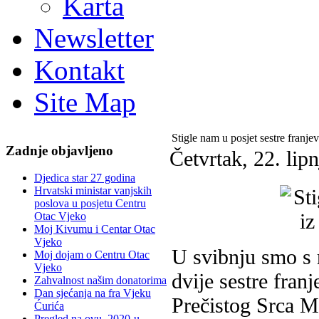
Karta
Newsletter
Kontakt
Site Map
Stigle nam u posjet sestre franj
Zadnje objavljeno
Četvrtak, 22. lip
Djedica star 27 godina
Hrvatski ministar vanjskih
poslova u posjetu Centru
Otac Vjeko
Moj Kivumu i Centar Otac
Vjeko
U svibnju smo s 
Moj dojam o Centru Otac
Vjeko
dvije sestre fran
Zahvalnost našim donatorima
Dan sjećanja na fra Vjeku
Prečistog Srca Ma
Ćurića
Pregled na ovu, 2020-u