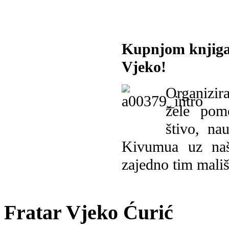
Kupnjom knjiga
Vjeko!
Organizira
žele pomo
štivo, na
Kivumua uz na
zajedno tim mališ
Fratar Vjeko Ćurić