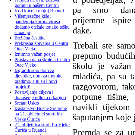
godinu u našem Centru
pa smo dana
Kod kuće u mojoj Ruandi
Višemjesečne kiše i
prijemne ispit
pandemija koronavirusa
dodatno otežale ionako tešku
đake.
situaciju
Božićna čestitka
Trebali ste samo
Prekrasna zbivanja u Centru
Otac Vjeko
prepuno budućih
Iznimno važan posjet
Proslava dana škole u Centru
školu je važan
Otac Vjeko
Izgradili smo dom za
mladića, pa su t
djevojke, dom za momke
gradimo, a tu su i novi
razgovorom, tak
projekti!
Postavljanje ciljeva i
potpune tišine
donošenje odluka o karijeri
Sretan Uskrs
navikli tijeko
Izaslanstvo Bosne Srebrene
na 21. obljetnici smrti fra
šaputanjem koje 
Vjeke Ćurića
21. obljetnica smrti fra Vjeke
Premda se za up
Ćurića u Ruandi