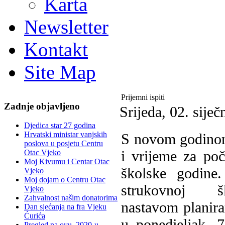
Karta
Newsletter
Kontakt
Site Map
Prijemni ispiti
Zadnje objavljeno
Srijeda, 02. sije
Djedica star 27 godina
Hrvatski ministar vanjskih
S
novom godinom
poslova u posjetu Centru
i vrijeme za po
Otac Vjeko
Moj Kivumu i Centar Otac
školske godine
Vjeko
Moj dojam o Centru Otac
strukovnoj 
Vjeko
Zahvalnost našim donatorima
nastavom planir
Dan sjećanja na fra Vjeku
Ćurića
u ponedjeljak, 7.
Pregled na ovu, 2020-u