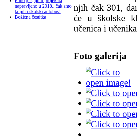
Puno je sjajnih projekata
njih čak 301, da
napravljeno u 2018., čak smo
kupili i školski autobus!
će u školske k
Božićna čestitka
učenica i učenika
Foto galerija