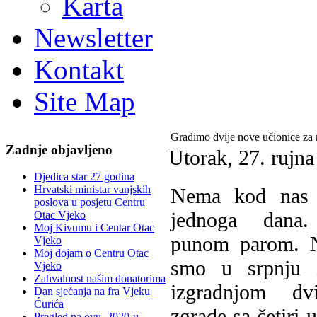
Karta
Newsletter
Kontakt
Site Map
Gradimo dvije nove učionice za 
Zadnje objavljeno
Utorak, 27. rujn
Djedica star 27 godina
Hrvatski ministar vanjskih
N
ema kod nas 
poslova u posjetu Centru
jednoga dana
Otac Vjeko
Moj Kivumu i Centar Otac
punom parom. 
Vjeko
Moj dojam o Centru Otac
smo u srpnju z
Vjeko
Zahvalnost našim donatorima
izgradnjom dv
Dan sjećanja na fra Vjeku
Ćurića
zgrade sa četiri 
Pregled na ovu, 2020-u