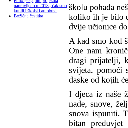
Puno je sjajnih projekata
školu pohađa nešt
napravljeno u 2018., čak smo
kupili i školski autobus!
koliko ih je bilo
Božićna čestitka
dvije učionice d
A kad smo kod š
One nam kroničn
dragi prijatelji,
svijeta, pomoći
daske od kojih će
I djeca iz naše 
nade, snove, žel
snova ispuniti. 
bitan preduvjet