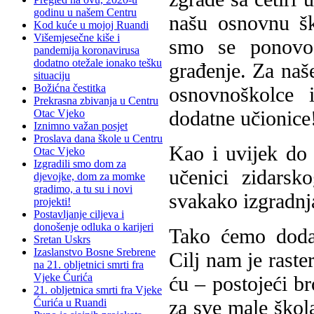
godinu u našem Centru
našu osnovnu šk
Kod kuće u mojoj Ruandi
Višemjesečne kiše i
smo se ponovo
pandemija koronavirusa
dodatno otežale ionako tešku
građenje. Za naš
situaciju
Božićna čestitka
osnovnoškolce 
Prekrasna zbivanja u Centru
dodatne učionice
Otac Vjeko
Iznimno važan posjet
Proslava dana škole u Centru
Kao i uvijek do 
Otac Vjeko
Izgradili smo dom za
učenici zidars
djevojke, dom za momke
gradimo, a tu su i novi
svakako izgradnj
projekti!
Postavljanje ciljeva i
donošenje odluka o karijeri
Tako ćemo dodat
Sretan Uskrs
Izaslanstvo Bosne Srebrene
Cilj nam je raste
na 21. obljetnici smrti fra
Vjeke Ćurića
ću – postojeći br
21. obljetnica smrti fra Vjeke
za sve male škol
Ćurića u Ruandi