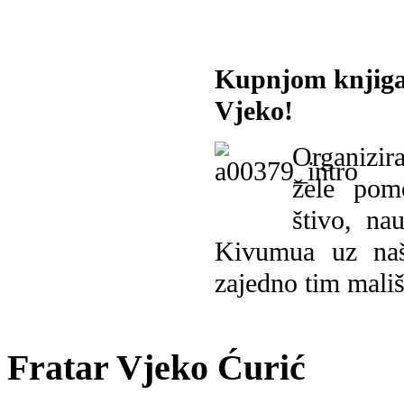
Kupnjom knjiga
Vjeko!
Organizira
žele pomo
štivo, na
Kivumua uz na
zajedno tim mališ
Fratar Vjeko Ćurić