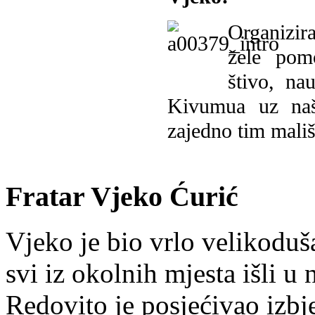
Organizira
žele pomo
štivo, na
Kivumua uz na
zajedno tim mališ
Fratar Vjeko Ćurić
Vjeko je bio vrlo velikoduš
svi iz okolnih mjesta išli u
Redovito je posjećivao izbje