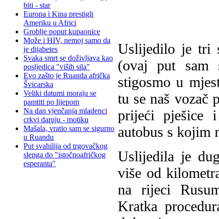
biti - star
Europa i Kina prestigli
Ameriku u Africi
Groblje poput kupaonice
Može i HIV, nemoj samo da
Uslijedilo je t
je dijabetes
Svaka smrt se doživljava kao
(ovaj put sam s
posljedica "viših sila"
Evo zašto je Ruanda afrička
stigosmo u mjes
Švicarska
Veliki datumi moraju se
tu se naš vozač 
pamtiti po lijepom
Na dan vjenčanja mladenci
prijeći pješice
crkvi daruju - motiku
autobus s kojim 
Mašala, vratio sam se sigurno
u Ruandu
Put svahilija od trgovačkog
Uslijedila je du
slenga do "istočnoafričkog
esperanta"
više od kilometra
na rijeci Rusum
Kratka procedur