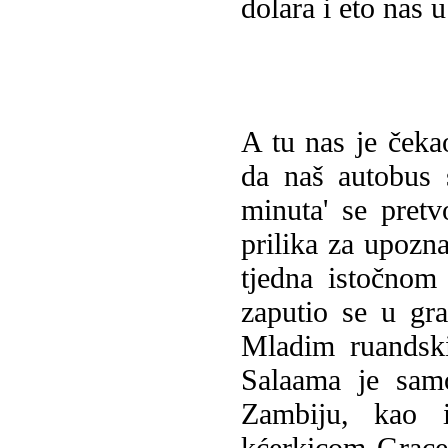
dolara i eto nas u
A tu nas je čeka
da naš autobus 
minuta' se pretv
prilika za upozn
tjedna istočnom
zaputio se u gr
Mladim ruandski
Salaama je samo
Zambiju, kao 
kćerkicom Grace.