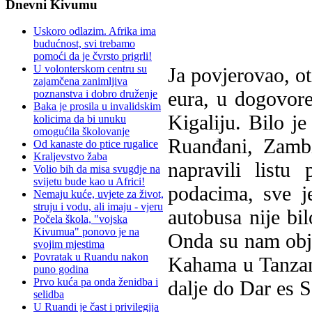
Dnevni Kivumu
Uskoro odlazim. Afrika ima
budućnost, svi trebamo
pomoći da je čvrsto prigrli!
U volonterskom centru su
Ja povjerovao, ot
zajamčena zanimljiva
eura, u dogovore
poznanstva i dobro druženje
Baka je prosila u invalidskim
Kigaliju. Bilo j
kolicima da bi unuku
omogućila školovanje
Ruanđani, Zambi
Od kanaste do ptice rugalice
Kraljevstvo žaba
napravili listu
Volio bih da misa svugdje na
svijetu bude kao u Africi!
podacima, sve j
Nemaju kuće, uvjete za život,
struju i vodu, ali imaju - vjeru
autobusa nije bi
Počela škola, "vojska
Kivumua" ponovo je na
Onda su nam obja
svojim mjestima
Povratak u Ruandu nakon
Kahama u Tanzani
puno godina
Prvo kuća pa onda ženidba i
dalje do Dar es S
selidba
U Ruandi je čast i privilegija