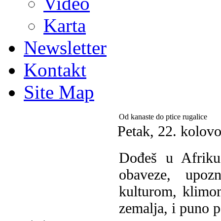
Video
Karta
Newsletter
Kontakt
Site Map
Od kanaste do ptice rugalice
Petak, 22. kolov
Dođeš u Afriku 
obaveze, upoz
kulturom, klimo
zemalja, i puno p