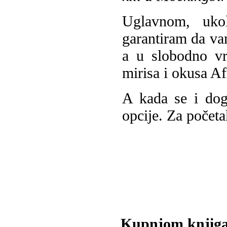
Uglavnom, ukol
garantiram da va
a u slobodno vr
mirisa i okusa Af
A kada se i dog
opcije. Za početa
Kupnjom knjiga