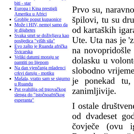
biti - star
Prvo su, naravno,
Europa i Kina prestigli
Ameriku u Africi
špilovi, tu su dr
Groblje poput kupaonice
Može i HIV, nemoj samo da
od kartaških igar
je dijabetes
Svaka smrt se doživljava kao
Ute. Uta nas je '
posljedica "viših sila"
Evo zašto je Ruanda afrička
na novopridošle 
Švicarska
Veliki datumi moraju se
dolasku u volonte
pamtiti po lijepom
Na dan vjenčanja mladenci
slobodno vrijeme 
crkvi daruju - motiku
je ponekad tu,
Mašala, vratio sam se sigurno
u Ruandu
zanimljivije.
Put svahilija od trgovačkog
slenga do "istočnoafričkog
esperanta"
I ostale društven
od dvadeset god
čovječe (ovu i