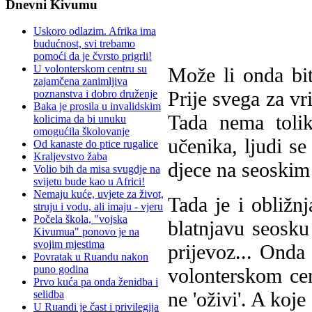
Dnevni Kivumu
Uskoro odlazim. Afrika ima
budućnost, svi trebamo
pomoći da je čvrsto prigrli!
U volonterskom centru su
Može li onda bit
zajamčena zanimljiva
Prije svega za vr
poznanstva i dobro druženje
Baka je prosila u invalidskim
Tada nema toli
kolicima da bi unuku
omogućila školovanje
učenika, ljudi se
Od kanaste do ptice rugalice
Kraljevstvo žaba
djece na seoskim
Volio bih da misa svugdje na
svijetu bude kao u Africi!
Nemaju kuće, uvjete za život,
Tada je i obližnj
struju i vodu, ali imaju - vjeru
Počela škola, "vojska
blatnjavu seosku
Kivumua" ponovo je na
svojim mjestima
prijevoz... Onda 
Povratak u Ruandu nakon
puno godina
volonterskom cen
Prvo kuća pa onda ženidba i
ne 'oživi'. A koje
selidba
U Ruandi je čast i privilegija