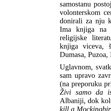
samostanu postoji
volonterskom cen
donirali za nju 
Ima knjiga na r
religijske litera
knjiga viceva, 
Dumasa, Puzoa, 
Uglavnom, svatko
sam upravo završ
(na preporuku pri
Živi samo da is
Albaniji, dok kol
kill a Mockingbi