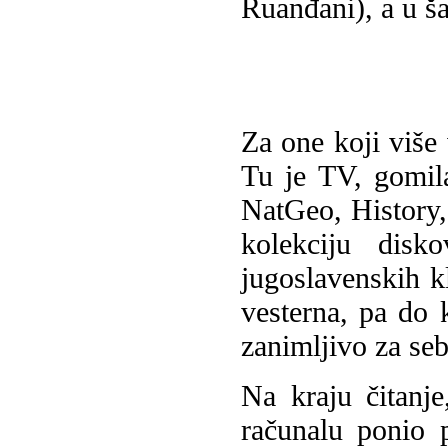
Ruanđani), a u ša
Za one koji više v
Tu je TV, gomila
NatGeo, History,
kolekciju disk
jugoslavenskih kl
vesterna, pa do 
zanimljivo za seb
Na kraju čitanj
računalu ponio 