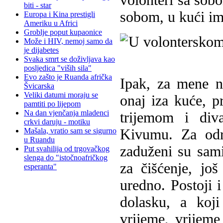
biti - star
sobom, u kući ima
Europa i Kina prestigli
Ameriku u Africi
Groblje poput kupaonice
Može i HIV, nemoj samo da
je dijabetes
Svaka smrt se doživljava kao
posljedica "viših sila"
Evo zašto je Ruanda afrička
Ipak, za mene na
Švicarska
Veliki datumi moraju se
onaj iza kuće, pr
pamtiti po lijepom
Na dan vjenčanja mladenci
trijemom i div
crkvi daruju - motiku
Kivumu. Za odr
Mašala, vratio sam se sigurno
u Ruandu
zaduženi su sami
Put svahilija od trgovačkog
slenga do "istočnoafričkog
za čišćenje, jo
esperanta"
uredno. Postoji 
dolasku, a koji
vrijeme, vrijem