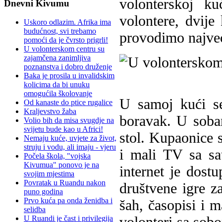
volonterskoj ku
Dnevni Kivumu
volontere, dvije
Uskoro odlazim. Afrika ima
budućnost, svi trebamo
provodimo najve
pomoći da je čvrsto prigrli!
U volonterskom centru su
zajamčena zanimljiva
poznanstva i dobro druženje
Baka je prosila u invalidskim
kolicima da bi unuku
omogućila školovanje
U samoj kući se
Od kanaste do ptice rugalice
Kraljevstvo žaba
boravak. U sobam
Volio bih da misa svugdje na
svijetu bude kao u Africi!
stol. Kupaonice
Nemaju kuće, uvjete za život,
struju i vodu, ali imaju - vjeru
i mali TV sa sat
Počela škola, "vojska
Kivumua" ponovo je na
internet je dost
svojim mjestima
Povratak u Ruandu nakon
društvene igre za
puno godina
Prvo kuća pa onda ženidba i
šah, časopisi i m
selidba
volonteri sa sob
U Ruandi je čast i privilegija