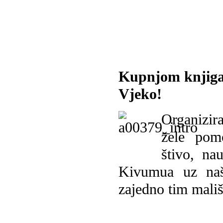
Kupnjom knjiga
Vjeko!
Organizira
žele pomo
štivo, na
Kivumua uz na
zajedno tim mališ