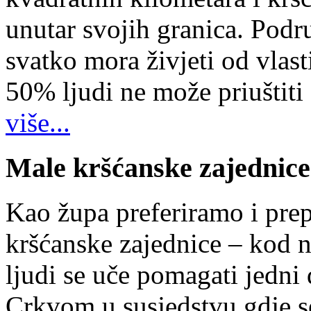
unutar svojih granica. Podr
svatko mora živjeti od vlast
50% ljudi ne može priuštiti
više...
Male kršćanske zajednice
Kao župa preferiramo i pr
kršćanske zajednice – kod 
ljudi se uče pomagati jedni
Crkvom u susjedstvu gdje s