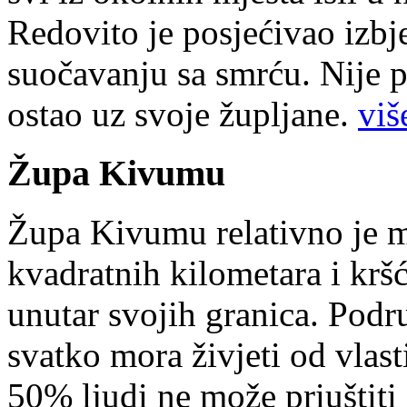
Redovito je posjećivao izbje
suočavanju sa smrću. Nije p
ostao uz svoje župljane.
više
Župa Kivumu
Župa Kivumu relativno je 
kvadratnih kilometara i kr
unutar svojih granica. Podr
svatko mora živjeti od vlast
50% ljudi ne može priuštiti