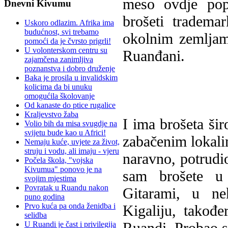
meso ovdje popu
Dnevni Kivumu
brošeti tradem
Uskoro odlazim. Afrika ima
budućnost, svi trebamo
okolnim zemljama
pomoći da je čvrsto prigrli!
U volonterskom centru su
Ruanđani.
zajamčena zanimljiva
poznanstva i dobro druženje
Baka je prosila u invalidskim
kolicima da bi unuku
omogućila školovanje
Od kanaste do ptice rugalice
Kraljevstvo žaba
I ima brošeta ši
Volio bih da misa svugdje na
svijetu bude kao u Africi!
zabačenim lokalim
Nemaju kuće, uvjete za život,
struju i vodu, ali imaju - vjeru
naravno, potrudi
Počela škola, "vojska
Kivumua" ponovo je na
sam brošete u 
svojim mjestima
Povratak u Ruandu nakon
Gitarami, u ne
puno godina
Prvo kuća pa onda ženidba i
Kigaliju, takođe
selidba
Ruandi. Probao sam
U Ruandi je čast i privilegija