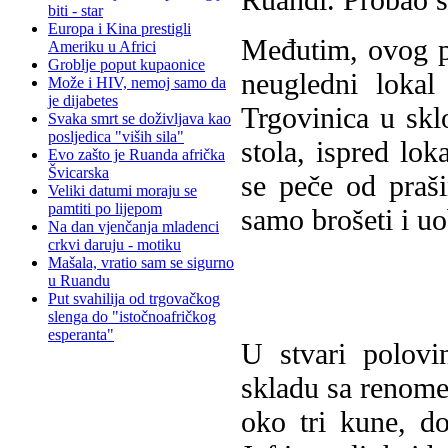
biti - star
Europa i Kina prestigli
Međutim, ovog pu
Ameriku u Africi
Groblje poput kupaonice
neugledni lokal
Može i HIV, nemoj samo da
je dijabetes
Trgovinica u sklo
Svaka smrt se doživljava kao
posljedica "viših sila"
stola, ispred lok
Evo zašto je Ruanda afrička
Švicarska
se peče od praš
Veliki datumi moraju se
pamtiti po lijepom
samo brošeti i uo
Na dan vjenčanja mladenci
crkvi daruju - motiku
Mašala, vratio sam se sigurno
u Ruandu
Put svahilija od trgovačkog
slenga do "istočnoafričkog
esperanta"
U stvari polovi
skladu sa renome
oko tri kune, d