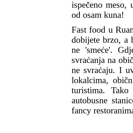
ispečeno meso, 
od osam kuna!
Fast food u Ruan
dobijete brzo, a 
ne 'smeće'. Gd
svraćanja na obič
ne svraćaju. I uv
lokalcima, obič
turistima. Tako
autobusne stani
fancy restoranim