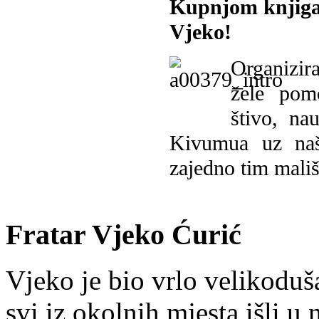
Kupnjom knjiga
Vjeko!
Organizira
žele pomo
štivo, na
Kivumua uz na
zajedno tim mališ
Fratar Vjeko Ćurić
Vjeko je bio vrlo velikoduš
svi iz okolnih mjesta išli u