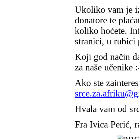
Ukoliko vam je iz
donatore te plaća
koliko hoćete. In
stranici, u rubi
Koji god način da
za naše učenike :
Ako ste zainteres
srce.za.afriku@
Hvala vam od sr
Fra Ivica Perić, 