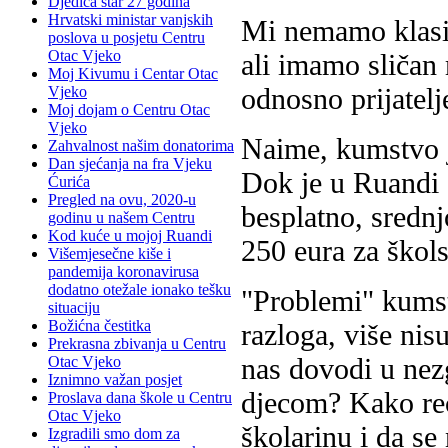
Djedica star 27 godina
Hrvatski ministar vanjskih
Mi nemamo klasič
poslova u posjetu Centru
Otac Vjeko
ali imamo sličan 
Moj Kivumu i Centar Otac
odnosno prijatel
Vjeko
Moj dojam o Centru Otac
Vjeko
Naime, kumstvo je
Zahvalnost našim donatorima
Dan sjećanja na fra Vjeku
Dok je u Ruandi 
Ćurića
Pregled na ovu, 2020-u
besplatno, sredn
godinu u našem Centru
Kod kuće u mojoj Ruandi
250 eura za škol
Višemjesečne kiše i
pandemija koronavirusa
dodatno otežale ionako tešku
"Problemi" kumst
situaciju
Božićna čestitka
razloga, više nis
Prekrasna zbivanja u Centru
nas dovodi u nezg
Otac Vjeko
Iznimno važan posjet
djecom? Kako reći
Proslava dana škole u Centru
Otac Vjeko
školarinu i da se
Izgradili smo dom za