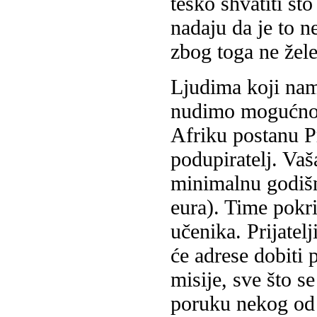
teško shvatiti št
nadaju da je to ne
zbog toga ne žele
Ljudima koji nam
nudimo mogućnos
Afriku postanu P
podupiratelj. Vaš
minimalnu godišn
eura). Time pokr
učenika. Prijatel
će adrese dobiti
misije, sve što s
poruku nekog od 