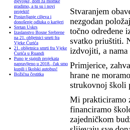
djevojke, dom za momke
gradimo, a tu su i novi
Stvaranjem obav
projekti!
Postavljanje ciljeva i
nezgodan položaj.
donošenje odluka o karijeri
Sretan Uskrs
točno određene iz
Izaslanstvo Bosne Srebrene
na 21. obljetnici smrti fra
svatko priuštiti.
Vjeke Ćurića
21. obljetnica smrti fra Vjeke
izdvojiti, a nama
Ćurića u Ruandi
Puno je sjajnih projekata
Primjerice, zahva
napravljeno u 2018., čak smo
kupili i školski autobus!
hrane ne moramo 
Božićna čestitka
strukovnoj školi
Mi prakticiramo 
financiramo školo
zajedničkom budž
slijevaju sve don