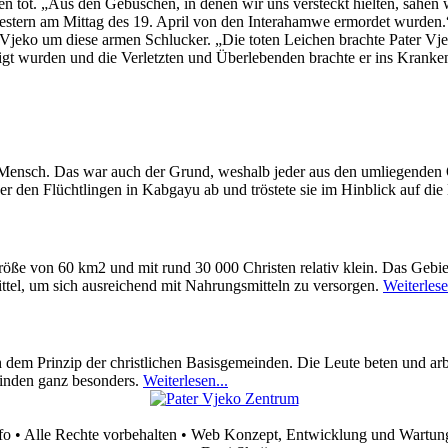
n tot. „Aus den Gebüschen, in denen wir uns versteckt hielten, sahen 
stern am Mittag des 19. April von den Interahamwe ermordet wurden
 Vjeko um diese armen Schlucker. „Die toten Leichen brachte Pater Vj
igt wurden und die Verletzten und Überlebenden brachte er ins Krank
 Mensch. Das war auch der Grund, weshalb jeder aus den umliegenden O
r den Flüchtlingen in Kabgayu ab und tröstete sie im Hinblick auf die
öße von 60 km2 und mit rund 30 000 Christen relativ klein. Das Gebiet
ttel, um sich ausreichend mit Nahrungsmitteln zu versorgen.
Weiterlese
 dem Prinzip der christlichen Basisgemeinden. Die Leute beten und arb
einden ganz besonders.
Weiterlesen...
fo • Alle Rechte vorbehalten • Web Konzept, Entwicklung und Wartun