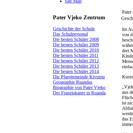
Site Map
Pater
Pater Vjeko Zentrum
Geschr
Geschichte der Schule
Im Au
Das Schulpersonal
von d
Die besten Schüler 2008
besch
Die besten Schüler 2009
währe
Die besten Schüler 2010
drei 
Die besten Schüler 2011
Kinde
Die besten Schüler 2012
Mensc
Die besten Schüler 2013
einfac
Die besten Schüler 2014
Kurze
Die Pfarrgemeinde Kivumu
Geographie Ruandas
„Vjek
Biographie von Pater Vjeko
aus d
Der Franziskaner in Ruanda
Flüch
ist n
Abfal
werde
das E
immer