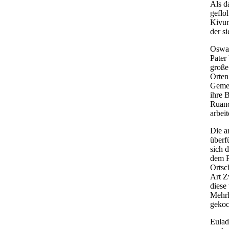
Als d
geflo
Kivum
der s
Oswal
Pater
große
Orten
Gemei
ihre 
Ruand
arbeit
Die a
überf
sich 
dem P
Ortsc
Art Z
diese
Mehrh
gekoc
Eulad