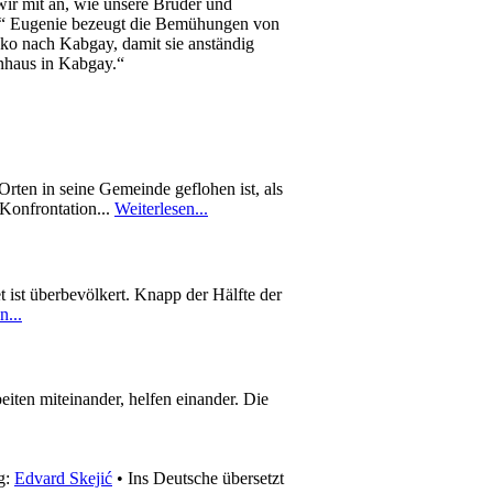
wir mit an, wie unsere Brüder und
.“ Eugenie bezeugt die Bemühungen von
eko nach Kabgay, damit sie anständig
enhaus in Kabgay.“
rten in seine Gemeinde geflohen ist, als
 Konfrontation...
Weiterlesen...
 ist überbevölkert. Knapp der Hälfte der
n...
eiten miteinander, helfen einander. Die
g:
Edvard Skejić
• Ins Deutsche übersetzt