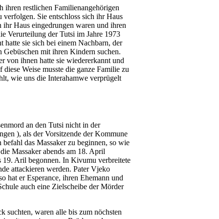
 ihren restlichen Familienangehörigen
 verfolgen. Sie entschloss sich ihr Haus
in ihr Haus eingedrungen waren und ihren
e Verurteilung der Tutsi im Jahre 1973
t hatte sie sich bei einem Nachbarn, der
en Gebüschen mit ihren Kindern suchen.
r von ihnen hatte sie wiedererkannt und
uf diese Weise musste die ganze Familie zu
t, wie uns die Interahamwe verprügelt
nmord an den Tutsi nicht in der
ngen ), als der Vorsitzende der Kommune
en befahl das Massaker zu beginnen, so wie
die Massaker abends am 18. April
 19. Aril begonnen. In Kivumu verbreitete
de attackieren werden. Pater Vjeko
nso hat er Esperance, ihren Ehemann und
 Schule auch eine Zielscheibe der Mörder
teck suchten, waren alle bis zum nöchsten