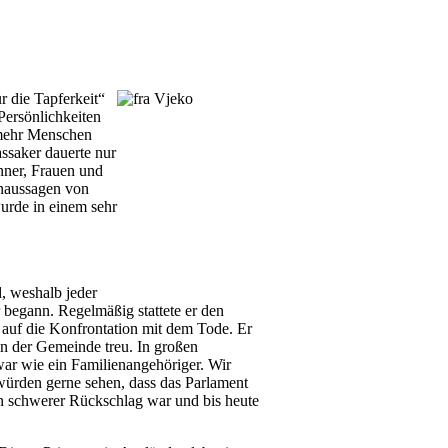
r die Tapferkeit“
Persönlichkeiten
 mehr Menschen
ssaker dauerte nur
nner, Frauen und
naussagen von
urde in einem sehr
, weshalb jeder
 begann. Regelmäßig stattete er den
k auf die Konfrontation mit dem Tode. Er
 in der Gemeinde treu. In großen
war wie ein Familienangehöriger. Wir
würden gerne sehen, dass das Parlament
ein schwerer Rückschlag war und bis heute