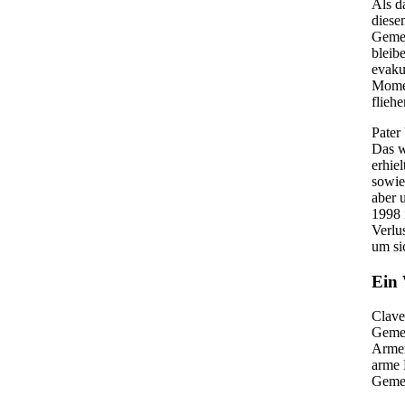
Als d
diese
Gemei
bleib
evaku
Momen
flieh
Pater
Das w
erhie
sowie
aber 
1998 
Verlu
um si
Ein 
Clave
Gemei
Armen
arme 
Gemei