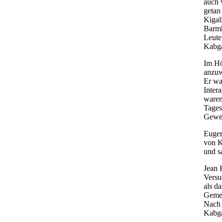
auch 
getan
Kigal
Barmh
Leute
Kabga
Im Hö
anzuw
Er wa
Inter
waren
Tages
Geweh
Eugen
von K
und s
Jean 
Versu
als d
Gemei
Nach 
Kabga