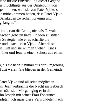
liche für die Entwicklung dieser Gegend
der Flüchtlinge aus der Umgebung von
gekommen, weil sie von Pater Vjeko’s
ie mitbekommen hatten, dass Pater Vjeko
en Barrikaden zwischen Kivumu und
 gelangen.“
 immer an die Leute, niemals Gewalt
chen gebeten hatte, Frieden zu stiften.
Strategie, wie er es schaffte die
 und attackierten Vjeko. Aber diese
e Luft und sie würden fliehen. Eines
 höher und feuerte einen Schuss aus einem
o, als sie nach Kivumu aus der Umgebung
Tutsi waren. Sie blieben in der Gemeinde
Pater Vjeko und all seine möglichen
en. Jean verbrachte die Nacht im Gebüsch
Am nächsten Morgen ging er in die
n Joseph mit seiner Frau Esperance.
eidigen, ich muss diese Verwundeten nach