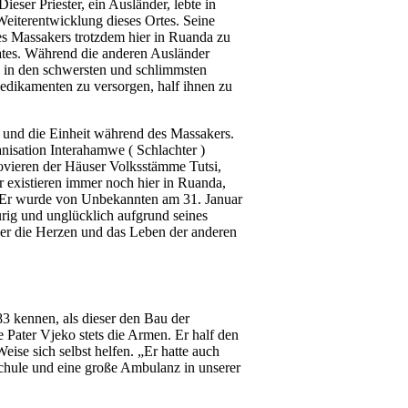
eser Priester, ein Ausländer, lebte in
 Weiterentwicklung dieses Ortes. Seine
es Massakers trotzdem hier in Ruanda zu
ates. Während die anderen Ausländer
 in den schwersten und schlimmsten
edikamenten zu versorgen, half ihnen zu
n und die Einheit während des Massakers.
sation Interahamwe ( Schlachter )
ovieren der Häuser Volksstämme Tutsi,
r existieren immer noch hier in Ruanda,
n. Er wurde von Unbekannten am 31. Januar
rig und unglücklich aufgrund seines
der die Herzen und das Leben der anderen
3 kennen, als dieser den Bau der
 Pater Vjeko stets die Armen. Er half den
ise sich selbst helfen. „Er hatte auch
Schule und eine große Ambulanz in unserer