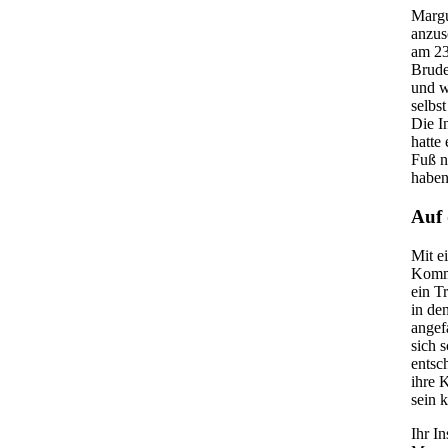
Margu
anzus
am 23
Brude
und w
selbs
Die I
hatte
Fuß n
haben
Auf 
Mit e
Kommu
ein T
in de
angef
sich 
entsc
ihre 
sein 
Ihr In