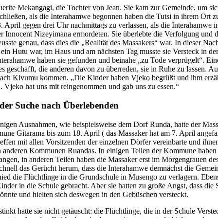
erite Mekangagi, die Tochter von Jean. Sie kam zur Gemeinde, um sich
chließen, als die Interahamwe begonnen haben die Tutsi in ihrem Ort zu
. April gegen drei Uhr nachmittags zu verlassen, als die Interahamwe 
r Innocent Nizeyimana ermordeten. Sie überlebte die Verfolgung und di
usste genau, dass dies die „Realität des Massakers“ war. In dieser Nach
t ein Hutu war, im Haus und am nächsten Tag musste sie Versteck in d
nterahamwe haben sie gefunden und beinahe „zu Tode verprügelt“. Eine
 es geschafft, die anderen davon zu überreden, sie in Ruhe zu lassen. A
ach Kivumu kommen. „Die Kinder haben Vjeko begrüßt und ihm erzähl
. Vjeko hat uns mit reingenommen und gab uns zu essen.“
der Suche nach Überlebenden
inigen Ausnahmen, wie beispielsweise dem Dorf Runda, hatte der Masse
ne Gitarama bis zum 18. April ( das Massaker hat am 7. April angefa
reffen mit allen Vorsitzenden der einzelnen Dörfer vereinbarte und ihn
n anderen Kommunen Ruandas. In einigen Teilen der Kommune haben 
angen, in anderen Teilen haben die Massaker erst im Morgengrauen des
schnell das Gerücht herum, dass die Interahamwe demnächst die Gemein
hied die Flüchtlinge in die Grundschule in Musengo zu verlagern. Ebe
Kinder in die Schule gebracht. Aber sie hatten zu große Angst, dass die
könnte und hielten sich deswegen in den Gebüschen versteckt.
stinkt hatte sie nicht getäuscht: die Flüchtlinge, die in der Schule Vers