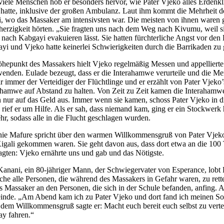
viele Menschen hob er besonders hervor, wie Pater Vjeko alles Erdenk
 hatte, inklusive der großen Ambulanz. Laut ihm kommt die Mehrheit 
i, wo das Massaker am intensivsten war. Die meisten von ihnen waren 
erzigkeit hörten. „Sie fragten uns nach dem Weg nach Kivumu, weil s
 nach Kabgayi evakuieren lässt. Sie hatten fürchterliche Angst vor d
yi und Vjeko hatte keinerlei Schwierigkeiten durch die Barrikaden zu
hepunkt des Massakers hielt Vjeko regelmäßig Messen und appellierte
enden. Eulade bezeugt, dass er die Interahamwe verurteile und die Mens
r immer der Verteidiger der Flüchtlinge und er erzählt von Pater Vjeko’s 
ahamwe auf Abstand zu halten. Von Zeit zu Zeit kamen die Interahamwe
 nur auf das Geld aus. Immer wenn sie kamen, schoss Pater Vjeko in di
 rief er um Hilfe. Als er sah, dass niemand kam, ging er ein Stockwerk
r, sodass alle in die Flucht geschlagen wurden.
ie Mafure spricht über den warmen Willkommensgruß von Pater Vjek
igali gekommen waren. Sie geht davon aus, dass dort etwa an die 100 
agten: Vjeko ernährte uns und gab und das Nötigste.
Kanani, ein 80-jähriger Mann, der Schwiegervater von Esperance, lobt 
che alle Personen, die während des Massakers in Gefahr waren, zu rett
as Massaker an den Personen, die sich in der Schule befanden, anfing. 
nde. „Am Abend kam ich zu Pater Vjeko und dort fand ich meinen Soh
dem Willkommensgruß sagte er: Macht euch bereit euch selbst zu vert
y fahren.“