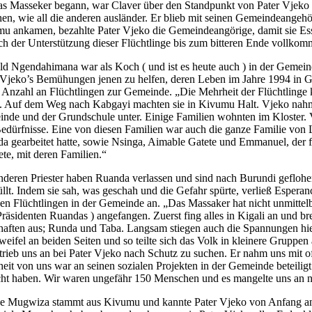
as Masseker begann, war Claver über den Standpunkt von Pater Vjeko nic
hen, wie all die anderen ausländer. Er blieb mit seinen Gemeindeangehö
u ankamen, bezahlte Pater Vjeko die Gemeindeangörige, damit sie Essen
ich der Unterstützung dieser Flüchtlinge bis zum bitteren Ende vollko
d Ngendahimana war als Koch ( und ist es heute auch ) in der Gemeinde
 Vjeko’s Bemühungen jenen zu helfen, deren Leben im Jahre 1994 in G
 Anzahl an Flüchtlingen zur Gemeinde. „Die Mehrheit der Flüchtlinge
. Auf dem Weg nach Kabgayi machten sie in Kivumu Halt. Vjeko nahm si
nde und der Grundschule unter. Einige Familien wohnten im Kloster. 
Bedürfnisse. Eine von diesen Familien war auch die ganze Familie von 
a gearbeitet hatte, sowie Nsinga, Aimable Gatete und Emmanuel, der 
ete, mit deren Familien.“
nderen Priester haben Ruanda verlassen und sind nach Burundi geflohe
üllt. Indem sie sah, was geschah und die Gefahr spürte, verließ Esper
den Flüchtlingen in der Gemeinde an. „Das Massaker hat nicht unmitt
räsidenten Ruandas ) angefangen. Zuerst fing alles in Kigali an und br
haften aus; Runda und Taba. Langsam stiegen auch die Spannungen hier
weifel an beiden Seiten und so teilte sich das Volk in kleinere Gruppe
 trieb uns an bei Pater Vjeko nach Schutz zu suchen. Er nahm uns mit 
eit von uns war an seinen sozialen Projekten in der Gemeinde beteiligt
ht haben. Wir waren ungefähr 150 Menschen und es mangelte uns an n
e Mugwiza stammt aus Kivumu und kannte Pater Vjeko von Anfang an,