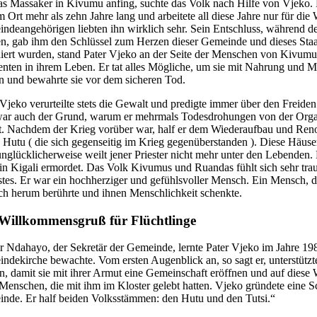
as Massaker in Kivumu anfing, suchte das Volk nach Hilfe von Vjeko. Di
m Ort mehr als zehn Jahre lang und arbeitete all diese Jahre nur für die
ndeangehörigen liebten ihn wirklich sehr. Sein Entschluss, während d
en, gab ihm den Schlüssel zum Herzen dieser Gemeinde und dieses Sta
iert wurden, stand Pater Vjeko an der Seite der Menschen von Kivumu
ten in ihrem Leben. Er tat alles Mögliche, um sie mit Nahrung und M
en und bewahrte sie vor dem sicheren Tod.
 Vjeko verurteilte stets die Gewalt und predigte immer über den Freide
ar auch der Grund, warum er mehrmals Todesdrohungen von der Organi
lt. Nachdem der Krieg vorüber war, half er dem Wiederaufbau und Ren
 Hutu ( die sich gegenseitig im Krieg gegenüberstanden ). Diese Häuse
unglücklicherweise weilt jener Priester nicht mehr unter den Lebende
in Kigali ermordet. Das Volk Kivumus und Ruandas fühlt sich sehr trau
stes. Er war ein hochherziger und gefühlsvoller Mensch. Ein Mensch, 
ch herum berührte und ihnen Menschlichkeit schenkte.
Willkommensgruß für Flüchtlinge
r Ndahayo, der Sekretär der Gemeinde, lernte Pater Vjeko im Jahre 198
ndekirche bewachte. Vom ersten Augenblick an, so sagt er, unterstützte
, damit sie mit ihrer Armut eine Gemeinschaft eröffnen und auf diese We
Menschen, die mit ihm im Kloster gelebt hatten. Vjeko gründete eine 
nde. Er half beiden Volksstämmen: den Hutu und den Tutsi.“