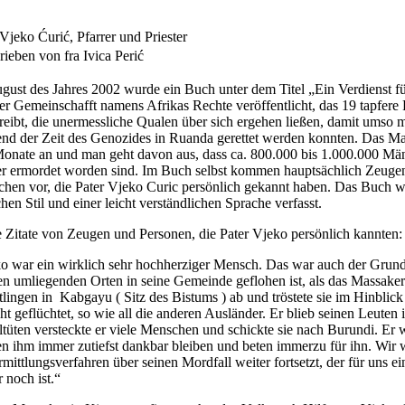
 Vjeko Ćurić, Pfarrer und Priester
ieben von fra Ivica Perić
gust des Jahres 2002 wurde ein Buch unter dem Titel „Ein Verdienst fü
er Gemeinschafft namens Afrikas Rechte veröffentlicht, das 19 tapfere 
reibt, die unermessliche Qualen über sich ergehen ließen, damit umso
nd der Zeit des Genozides in Ruanda gerettet werden konnten. Das Ma
Monate an und man geht davon aus, dass ca. 800.000 bis 1.000.000 Mä
r ermordet worden sind. Im Buch selbst kommen hauptsächlich Zeuge
hen vor, die Pater Vjeko Curic persönlich gekannt haben. Das Buch w
hen Stil und einer leicht verständlichen Sprache verfasst.
 Zitate von Zeugen und Personen, die Pater Vjeko persönlich kannten:
o war ein wirklich sehr hochherziger Mensch. Das war auch der Grund
en umliegenden Orten in seine Gemeinde geflohen ist, als das Massaker
tlingen in Kabgayu ( Sitz des Bistums ) ab und tröstete sie im Hinblic
icht geflüchtet, so wie all die anderen Ausländer. Er blieb seinen Leuten
ltüten versteckte er viele Menschen und schickte sie nach Burundi. Er 
n ihm immer zutiefst dankbar bleiben und beten immerzu für ihn. Wir 
rmittlungsverfahren über seinen Mordfall weiter fortsetzt, der für uns 
 noch ist.“