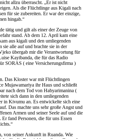
ht allzu überrascht. „Er ist nicht
rigen. Als die Flüchtlinge aus Kigali nach
 für sie zubereiten. Er war der einzige,
mmen hingab.“
 tätig und gilt als einer der Zeuge von
efahr stand. Ab dem 12. April kam eine
 kam aus kigali und den umliegenden
e alle auf und brachte sie in der
Vjeko übergab mir die Verantwortung für
Luise Kayibanda, die für das Radio
für SORAS ( eine Versicherungsfirma )
n. Das Kloster war mit Flüchtlingen
ance Mujawamariya ihr Haus und schließt
elbar nach dem Tod von Habyarimanina (
eitete sich dann in den umliegenden
 in Kivumu an. Es entwickelte sich eine
n auf. Das machte uns sehr große Angst und
offenen Armen und seiner Seele auf und die
. Er fand Personen, die für uns Essen
ichts.“
 von seiner Ankunft in Ruanda. Wie