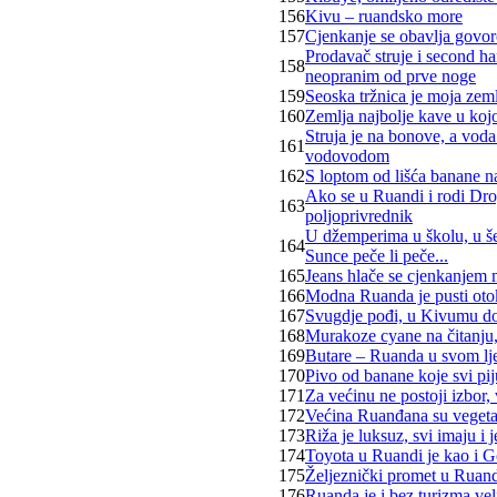
156
Kivu – ruandsko more
157
Cjenkanje se obavlja govor
Prodavač struje i second h
158
neopranim od prve noge
159
Seoska tržnica je moja zem
160
Zemlja najbolje kave u kojo
Struja je na bonove, a vod
161
vodovodom
162
S loptom od lišća banane n
Ako se u Ruandi i rodi Dro
163
poljoprivrednik
U džemperima u školu, u še
164
Sunce peče li peče...
165
Jeans hlače se cjenkanjem 
166
Modna Ruanda je pusti oto
167
Svugdje pođi, u Kivumu do
168
Murakoze cyane na čitanju
169
Butare – Ruanda u svom lj
170
Pivo od banane koje svi pij
171
Za većinu ne postoji izbor, 
172
Većina Ruanđana su vegeta
173
Riža je luksuz, svi imaju i
174
Toyota u Ruandi je kao i G
175
Željeznički promet u Ruandi
176
Ruanda je i bez turizma vel