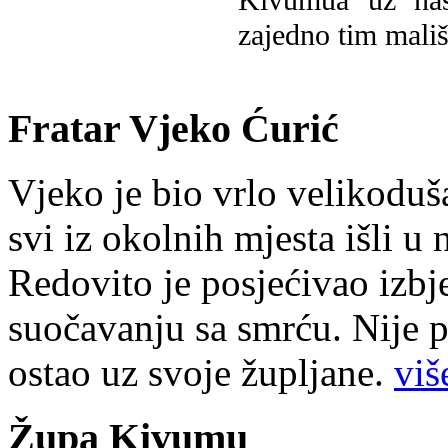
Kivumua uz na
zajedno tim mališ
Fratar Vjeko Ćurić
Vjeko je bio vrlo velikoduš
svi iz okolnih mjesta išli u
Redovito je posjećivao izbje
suočavanju sa smrću. Nije p
ostao uz svoje župljane.
više
Župa Kivumu