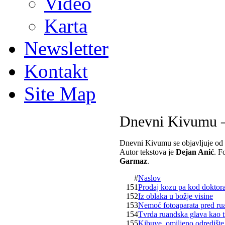
Video
Karta
Newsletter
Kontakt
Site Map
Dnevni Kivumu –
Dnevni Kivumu se objavljuje od 
Autor tekstova je
Dejan Anić
. F
Garmaz
.
#
Naslov
151
Prodaj kozu pa kod doktor
152
Iz oblaka u božje visine
153
Nemoć fotoaparata pred r
154
Tvrda ruandska glava kao t
155
Kibuye, omiljeno odredište 