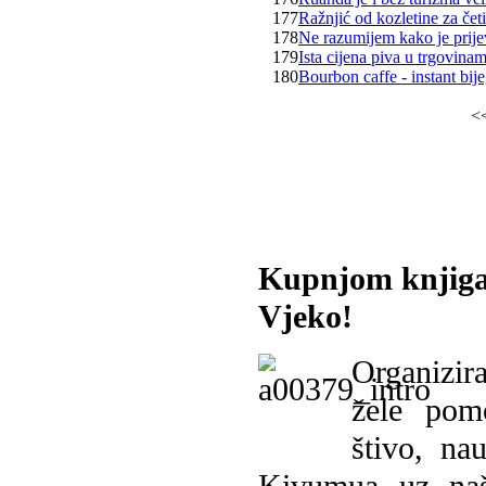
177
Ražnjić od kozletine za čet
178
Ne razumijem kako je prijev
179
Ista cijena piva u trgovinam
180
Bourbon caffe - instant bij
<
Kupnjom knjiga
Vjeko!
Organizira
žele pomo
štivo, na