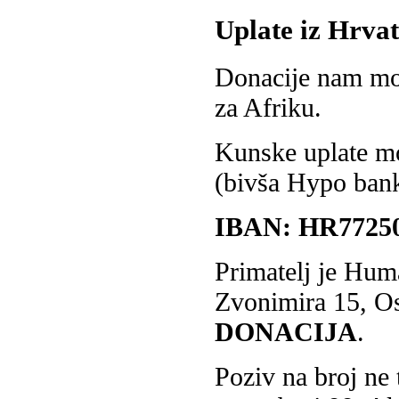
Uplate iz Hrvat
Donacije nam mož
za Afriku.
Kunske uplate m
(bivša Hypo ban
IBAN: HR77250
Primatelj je Hum
Zvonimira 15, Osi
DONACIJA
.
Poziv na broj ne