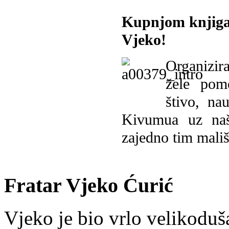
Kupnjom knjiga
Vjeko!
Organizira
žele pomo
štivo, na
Kivumua uz na
zajedno tim mališ
Fratar Vjeko Ćurić
Vjeko je bio vrlo velikoduš