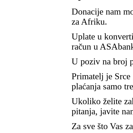
Donacije nam mož
za Afriku.
Uplate u konvert
račun u ASAban
U poziv na broj p
Primatelj je Srce
plaćanja samo tr
Ukoliko želite za
pitanja, javite n
Za sve što Vas za