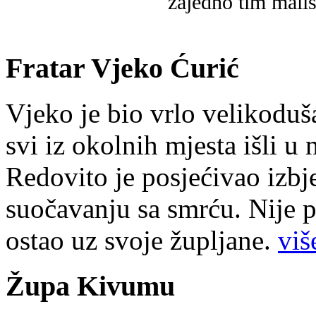
zajedno tim mališ
Fratar Vjeko Ćurić
Vjeko je bio vrlo velikoduš
svi iz okolnih mjesta išli u
Redovito je posjećivao izbje
suočavanju sa smrću. Nije p
ostao uz svoje župljane.
više
Župa Kivumu