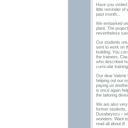
Have you visite
little reminder o
past month...
We embarked on a
plant. The project 
nevertheless sav
Our students ret
sent to work on t
building. You can
the trainees, Cl
who described ho
curricular trainin
Our dear Valerie
helping out our m
paying us another
is once again he
the tailoring divis
We are also very
former students,
Dusabeyezu – wh
wonders. Want to
read all about it!