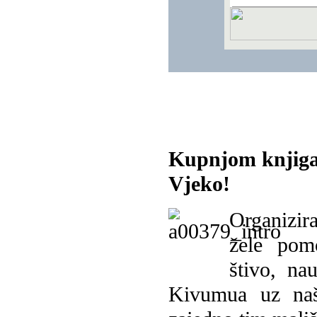
Kupnjom knjiga
Vjeko!
Organizira
žele pomo
štivo, na
Kivumua uz na