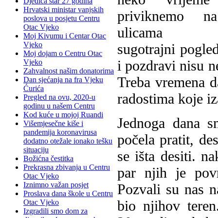
Djedica star 27 godina
Hrvatski ministar vanjskih
priviknemo na
poslova u posjetu Centru
Otac Vjeko
ulicama Ki
Moj Kivumu i Centar Otac
Vjeko
sugotrajni pogled
Moj dojam o Centru Otac
i pozdravi nisu 
Vjeko
Zahvalnost našim donatorima
Treba vremena da
Dan sjećanja na fra Vjeku
Ćurića
radostima koje iz
Pregled na ovu, 2020-u
godinu u našem Centru
Kod kuće u mojoj Ruandi
Jednoga dana sm
Višemjesečne kiše i
pandemija koronavirusa
počela pratit, de
dodatno otežale ionako tešku
situaciju
se išta desiti. n
Božićna čestitka
Prekrasna zbivanja u Centru
par njih je pov
Otac Vjeko
Iznimno važan posjet
Pozvali su nas n
Proslava dana škole u Centru
bio njihov tere
Otac Vjeko
Izgradili smo dom za