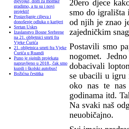
20ero djece kako
djevojke, dom za momke
gradimo, a tu su i novi
smo do igrališta 
projekti!
Postavljanje ciljeva i
od njih je znao j
donošenje odluka o karijeri
Sretan Uskrs
zajedničkim snag
Izaslanstvo Bosne Srebrene
na 21. obljetnici smrti fra
Vjeke Ćurića
Postavili smo pa
21. obljetnica smrti fra Vjeke
Ćurića u Ruandi
nogomet. Jedno 
Puno je sjajnih projekata
napravljeno u 2018., čak smo
dobacivali loptom
kupili i školski autobus!
se ubacili u igru
Božićna čestitka
oko nas te nas z
godinama itd. Tak
Na svaki naš odgo
neuobičajno.