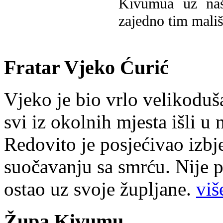
Kivumua uz na
zajedno tim mališ
Fratar Vjeko Ćurić
Vjeko je bio vrlo velikoduš
svi iz okolnih mjesta išli u
Redovito je posjećivao izbje
suočavanju sa smrću. Nije p
ostao uz svoje župljane.
više
Župa Kivumu