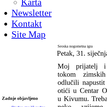
Karta
Newsletter
Kontakt
Site Map
Seoska nogometna igra
Petak, 31. siječn
M
oj prijatelj
tokom zimskih
odlučili napustit
otići u Centar 
u Kivumu. Treba
Zadnje objavljeno
neko vrijem