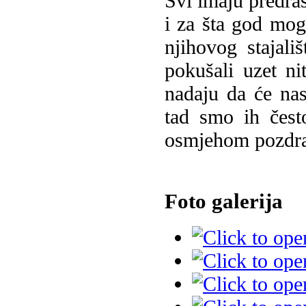
Svi imaju predras
i za šta god mog
njihovog stajal
pokušali uzet ni
nadaju da će nas
tad smo ih često
osmjehom pozdrav
Foto galerija