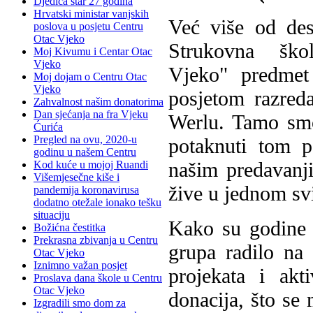
Djedica star 27 godina
Hrvatski ministar vanjskih
V
eć više od des
poslova u posjetu Centru
Otac Vjeko
Strukovna ško
Moj Kivumu i Centar Otac
Vjeko
Vjeko" predmet
Moj dojam o Centru Otac
Vjeko
posjetom razred
Zahvalnost našim donatorima
Dan sjećanja na fra Vjeku
Werlu. Tamo smo
Ćurića
Pregled na ovu, 2020-u
potaknuti tom p
godinu u našem Centru
našim predavanji
Kod kuće u mojoj Ruandi
Višemjesečne kiše i
žive u jednom svi
pandemija koronavirusa
dodatno otežale ionako tešku
situaciju
Kako su godine p
Božićna čestitka
Prekrasna zbivanja u Centru
grupa radilo na
Otac Vjeko
Iznimno važan posjet
projekata i akt
Proslava dana škole u Centru
Otac Vjeko
donacija, što se 
Izgradili smo dom za