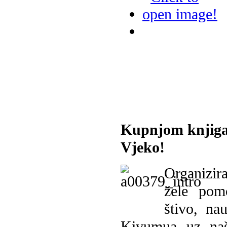
Kupnjom knjiga
Vjeko!
Organizira
žele pomo
štivo, na
Kivumua uz na