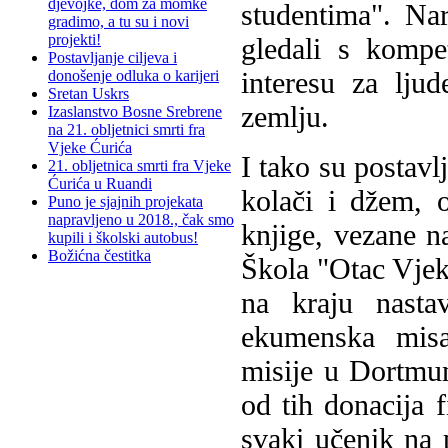
djevojke, dom za momke
studentima". Nar
gradimo, a tu su i novi
projekti!
gledali s kompet
Postavljanje ciljeva i
interesu za lju
donošenje odluka o karijeri
Sretan Uskrs
zemlju.
Izaslanstvo Bosne Srebrene
na 21. obljetnici smrti fra
Vjeke Ćurića
I tako su postavl
21. obljetnica smrti fra Vjeke
Ćurića u Ruandi
kolači i džem, 
Puno je sjajnih projekata
napravljeno u 2018., čak smo
knjige, vezane n
kupili i školski autobus!
Božićna čestitka
Škola "Otac Vjek
na kraju nasta
ekumenska misa
misije u Dortmun
od tih donacija f
svaki učenik na 