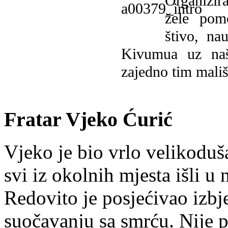
Organizira
žele pomo
štivo, na
Kivumua uz na
zajedno tim mališ
Fratar Vjeko Ćurić
Vjeko je bio vrlo velikoduš
svi iz okolnih mjesta išli u
Redovito je posjećivao izbje
suočavanju sa smrću. Nije p