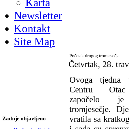
Karta
Newsletter
Kontakt
Site Map
Početak drugog tromjesečja
Četvrtak, 28. tra
O
voga tjedna
Centru Ota
započelo j
tromjesečje. Dj
vratila sa kratk
Zadnje objavljeno
i sada su sprem