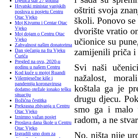
Djedica star 27 godina
Hrvatski ministar vanjskih
oštriti svoja znan
poslova u posjetu Centru
Otac Vjeko
školi. Ponovo se
Moj Kivumu i Centar Otac
Vjeko
dvorište vratio o
Moj dojam o Centru Otac
učionice su pune,
Vjeko
Zahvalnost našim donatorima
zamijenili priča i
Dan sjećanja na fra Vjeku
Ćurića
Pregled na ovu, 2020-u
Svi naši učeni
godinu u našem Centru
Kod kuće u mojoj Ruandi
nažalost, moral
Višemjesečne kiše i
pandemija koronavirusa
koštala ga je pr
dodatno otežale ionako tešku
situaciju
drugu djecu. Pok
Božićna čestitka
Prekrasna zbivanja u Centru
smo ga i malo v
Otac Vjeko
Iznimno važan posjet
radom, a ne stva
Proslava dana škole u Centru
Otac Vjeko
No, ništa nije ur
Izgradili smo dom za