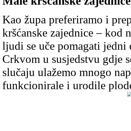
Male kršćanske zajednice
Kao župa preferiramo i pr
kršćanske zajednice – kod 
ljudi se uče pomagati jedni
Crkvom u susjedstvu gdje s
slučaju ulažemo mnogo napo
funkcionirale i urodile plo