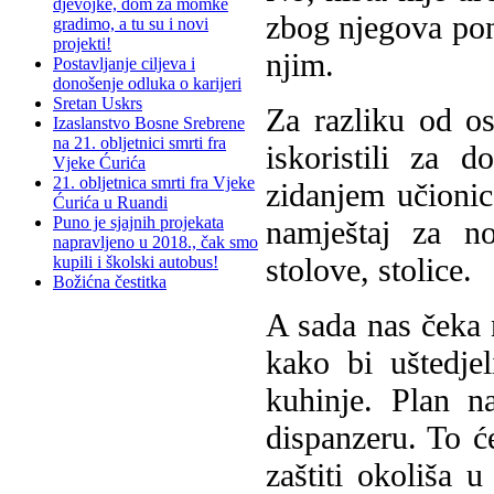
djevojke, dom za momke
zbog njegova pon
gradimo, a tu su i novi
projekti!
njim.
Postavljanje ciljeva i
donošenje odluka o karijeri
Sretan Uskrs
Za razliku od os
Izaslanstvo Bosne Srebrene
na 21. obljetnici smrti fra
iskoristili za 
Vjeke Ćurića
21. obljetnica smrti fra Vjeke
zidanjem učionic
Ćurića u Ruandi
Puno je sjajnih projekata
namještaj za no
napravljeno u 2018., čak smo
stolove, stolice.
kupili i školski autobus!
Božićna čestitka
A sada nas čeka 
kako bi uštedje
kuhinje. Plan n
dispanzeru. To ć
zaštiti okoliša 